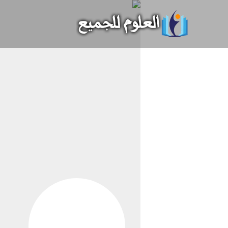
خطي
لى
لمحتوى