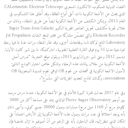
الفضاء الدولية تلسكوب الالكترون المسعري CALorimetric Electron Telescope
الذي يبحث عن الأشعة الكونية ذات أعلى أنواع الطاقة، وقد أُطلق هذا التلسكوب في
العام 2015. ويمكن الكشف عن الأشعة الكونية ايضاً عن طريق المنطاد. وذلك من
خلال تجربة مٌكتشف تحويل العناصر المجرية الكبير Super Trans-Iron Galactic
Element Recorder والتي تتضمّن مشاركة من مختبر الدفع النفاث Jet Propulsion
Laboratory التابع لوكالة ناسا ولجامعات أخرى. وقد طار المنطاد مرات عدة بما فيها رحلة
نموذجية مدتها 55 يوم فوق القارة القطبية الجنوبية، انتاركتيكا، ما بين شهر كانون الأول/
ديسمبر 2012 وحتى شهر حزيران/يونيو 2013، ويقول موقع التجربة: “ندرس أصل
الأشعة الكونية من خلال بيانات هذه الرحلة، وبشكل خاص اختبار النموذج الناشئ
لأصول الاشعة الكونية في تجمعات من نجوم OB (وهي نجوم شديدة السخونية) OB
associations، وكذلك نماذج لتحديد الجزيئات التي ستُسرَّع”.
وفي عام 2017 حدثت قفزة كبيرة للأمام في علم الأشعة الكونية، عندما درس مرصد
بيير أوجير Pierre Auger Observatory (والذي يمتد على مساحة أكثر من 3000
كيلومتر مربع أو 1160 ميل مربع) مسارات وصول 30000 جسيم كوني. وأنهى ذلك
بأنه يوجد اختلافاً في عدد مرات وصول هذه الأشعة الكونية إلى الأرض اعتماداً على
المكان الذي تنظر إليه. قال الباحثون بأنه على الرغم من أنّ أصولهم ما تزال غامضة فإن