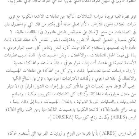
الخطوة الأولى في سبيل معرفة المكان الذي جاؤوا منه هي معرفة المكان الذي تنظر إليه.
توفر نظرة ثاقبة فريدة لدراسة الشلالات الناتجة عن تفاعلات الاشعة الكونية مع نوى
ذرات الغلاف الجوي للأرض ، لأنها تعطي طاقة أعلى بكثير من تلك التي تم الحصول عليها
في التصادمات من صنع الإنسان على خصائص تفاعل هادرون في الطاقات العالية، لا
يمكن للنموذج التحليلي البسيط أن يشرح بدقة إنشاء الشوار الشامل لأنه معقد للغاية، لذلك
عادةً ما يتم تصميمها باستخدام محاكاة مونت كارلو لنقل وتفاعل كل جسيم شوار فردي ،
بناءً على فهمنا الحالي للتفاعلات ، والانحلال ، ونقل الجسيمات في المادة بسبب تعقيدات
الأنظمة المعنية التي تحدث أثناء إنشاء شوار هوائي ، غالبًا ما تستخدم المحاكاة العددية
لإجراء دراسات شاملة لخصائصها لذلك ، يؤثر كل من المحاكاة على تفاعلات الجسيمات
والانتقال في الغلاف الجوي ، وكذلك الافتراضات النموذجية ، تؤثر على النتائج الكمية
يجب أن تؤخذ جميع العمليات التي لها تأثير كبير على إجراءات الشوار الهوائي في الاعتبار
من خلال خوارزميات المحاكاة وكذلك كل التفاعلات الكهروديناميكية ، وتصادم
الهادرونيك ، والعمليات النووية الضوئية ، وانحلال الجسيمات ، وما إلى ذلك بينما ،
يوجد برامج خاصة لمحاكاة الاشعة الكونية والجسيمات الناتجة منها ومن ضمنها برنامج المحاكاة
ايرس (AIRES) وكذلك برنامج كورسيكا (CORSIKA ).
تُعرف ايرس (AIRES ) بأنها مجموعة من البرامج والروتينات الفرعية التي تُستخدم لمحاكاة