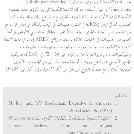
جسيمات الاشعة الكونية، وهي اختصار لـ “AIR-shower Extended
Simulations” ، حيث تُستخدم لمحاكاة الاشعة الكونية التي يتم إنشاؤها عندما تصطدم
الأشعة الكونية الأولية عالية الطاقة الغلاف الجوي وإدارة جميع بيانات المخرجات ذات
الصلة بها تحاكي ايرس (AIRES ) انتشار الجسيمات في الزمان والمكان في إطار عملي ، مع
مراعاة خصائص الغلاف الجوي ، وانحناء الأرض ، والمجال المغناطيسي للأرض يتم أخذ
العديد من الجسيمات في عمليات المحاكاة باستخدام برنامج (AIRES )، بما في ذلك “اشعة
كاما ، والإلكترونات ، والبوزيترونات ، والميونات ، والميزونات ، والبيونات ،
والنيوكليونات ، ، وباريونات لامدا ، والنواة حتى Z = 36”. في (EAS )، قد يكون
الجسيم الأساسي عبارة عن بروتون ، أو نواة حديد ، أو أي من الجسيمات الأخرى
21
9
الموصوفة أعلاه ، مع طاقات تتراوح من أقل من 10
eV فولت إلى أكثر من 10
eV.
المصادر
M. Rao, and B.V. Sreekantan, Extensive air showers,
World scientific, (1998).
“What are cosmic rays?” NASA, Goddard Space Flight
Cente.r Archived from the original
(http://imagine.gsfc.nasa.