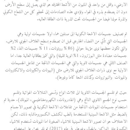
الارضي، واقل من واحد في المليون من الأشعة المخترقه هو الذي يصل إلى سطح الأرض
دون ان يصطدم بذره في الهواء وتؤدي هذه التصادمات إلى تحطيم كل من الشعاع الكوني
والذرة مولدا فيضا من الجسيمات تحت الذرية ذات الطاقة العاليه.
تم تصنيف جسيمات الاشعة الكونية الى صنفين هما، اولا جسيمات اولية وهي
الجسيمات التي تأتي من الفضاء الخارجي قبل ان تصطدم بسطح الغلاف الجوي للارض.
والتي تكون معظمها نوى مؤينة حوالي (86 % بروتونات، 11 % جسيمات الفا، 2%
جسيمات مضادة مثل البوزترون، 1% انوية ثقيلة) والتي تتميز بطاقاتها العالية جدا. اما
الصنف الثاني هي جسيمات ثانوية والتي هي الجسيمات الناتجة من تفاعل الجسيمات
الاولية مع نوى ذرات الغلاف الجوي للارض مثل (البيونات والكايونات والالكترونات
والميونات والنيوترونات وكذلك اشعة كاما وغيرها).
حيث تم تقسيم الجسيمات الثانوية الى ثلاث انواع وتسمى الشلالات الهوائية وتقسم
حسب نوع الجسيم الثانوي الناتج وهي (الهادرونات، الكهرومغناطيسي، الميونك). حديثا تم
استخدام جسيمات الميونات الناتجة من تفاعلات الاشعة الكونية في تصوير الاجسام
بالضبط مثل الاشعة السينية المستخدمة بالطب لكشف الكسوروماشابه ذلك. لكن
الاختلاف هو ان تصوير الاشعة السينية للاشياء الصغيرة اما الميونات تستخدم للاشياء
الكبيرة مثل البراكين والجبال وغيرها. في عام (2017) تم نشر بحث على استخدام