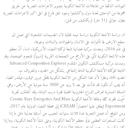
الميونات الناتجة من تفاعلات الاشعة الكونية بتصوير الاهرامات المصرية عن طريق
مجموعة من الباحثين لعدة دول واكتشفوا وجود نفق فارغ في اعلى اكبر الاهرامات المصرية
بطول حوالي (31 متر) لم يكتشف من قبل.
ان دراسة الاشعة الكونية دراسة مهمه للغاية لان الجسيمات المشحونة التي تصل الى
سطح الارض لها تأثيرات على الانسان والحيوانات والنباتات وغيرها.
في عام 2016، وجدت مركبة فضائية تابعة لوكالة الفضاء الأمريكية، ناسا، أنّ معظم
هذه الاشعة الكونية تأتي على الأرجح من التجمّعات القريبة (نسبياً) للنجوم الضخمة. وقد
رصدت مركبة مستكشف التكوين المتقدم Advanced Composition Explorer
التابعة للوكالة الأشعة الكونية نشاط إشعاعي يتشكّل من الحديد، والمعروف ب
الحديد-60. ونظراً لأن هذا الشكل من الاشعة الكونية يتحلّل بمرور الوقت، فيُقدر العلماء
أنه يجب أن تكون قد نشأت على بعد لا يزيد عن 3000 سنة ضوئية عن الأرض، وهي
المسافة المساوية لعرض الذراع الحلزونية المحلية لمجرة درب التبانة. وقد أُطلقت تجربة
سُمِّيت بتجربة كتلة وطاقة الأشعة الكونية Cosmic Rays Energetics And Mass
Experiment (يطلق عليها اختصاراً CREAM) إلى محطة الفضاء الدولية عام 2017.
ومن المتوقع أن تعمل التجربة لمدة ثلاث سنوات لتجيب عن أسئلة جدلية مثل ما إذا
كانت المستعرات العظمى تولّد معظم الأشعة الكونية، ومتى تنشأ الأشعة الكونية، وما إذا
كان يمكن تفسير جميع أطياف الطاقة للأشعة الكونية بآلية واحدة. وتستضيف محطة