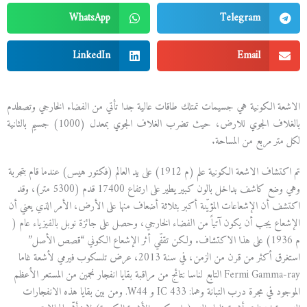
WhatsApp
Telegram
LinkedIn
Email
الاشعة الكونية هي جسيمات تمتلك طاقات عالية جدا تأتي من الفضاء الخارجي وتصطدم
بالغلاف الجوي للارض، حيث تضرب الغلاف الجوي بمعدل (1000) جسيم بالثانية
لكل متر مربع من المساحة.
تم اكتشاف الاشعة الكونية علم (م 1912) على يد العالم (فكتور هيس) عندما قام بتجربة
وهي وضع كاشف بداخل بالون كبير يطير على ارتفاع 17400 قدم (5300 متر)، وقد
اكتشف أن الإشعاعات المؤيّنة أكبر بثلاثة أضعاف منها على الأرض، الأمر الذي يعني أن
الإشعاع يجب أن يكون آتياً من الفضاء الخارجي، وحصل على جائزة نوبل بالفيزياء عام (
م 1936) على هذا الاكتشاف. ولكن تقفّي أثر الإشعاع الكوني “قصص الأصل”
استغرق أكثر من قرن من الزمن، في سنة 2013، عرض تلسكوب فيرمي لأشعة غاما
Fermi Gamma-ray التابع لناسا نتائج من مراقبة بقايا انفجار نجمين من المستعر الأعظم
الموجود في مجرة درب التبانة وهما: IC 433 و W44. ومن بين بقايا هذه الانفجارات