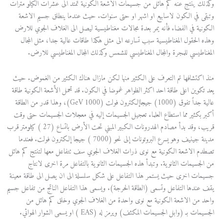
وكذلك ينتج عنه كم هائل من جسيمات الاشعة الكونية تمتد الى عشرات الكيلو مترات
وتبقى في الكون لاسابيع او اشهر او حتى سنوات. حيث عندما ينطلق جسيم الاشعة
الكونية في الفضاء فأنه يمر بعدة مجالات مغناطيسية ليصل الى الغلاف الجوي للارض
وهذه الحقول المغناطيسية سبب تسارعه الى مثل هكذا طاقات عالية جدا، مثل المجال
المغناطيسي للمجرة والمجال المغناطيسي للشمس وكذلك المجال المغناطيسي للارض.
منذ اكتشافها تم التعرف على الكثير منها لكن مازال هناك الكثير من الغموض. حيث
يعد تكوين اعلى طاقة احد اكثر الظواهر غموضا في الكون. قد تحمل الأشعة الكونية طاقة
عالية جداً تفوق (1000) جيجاإلكترون فولت (1000 GeV)، وهذا قدر من الطاقة
أكبر بكثير مما استطاع العلماء تعجيل الجسيمات إليه في معجلات الجسيمات حتى وقت
قريب، وقد بدأ مصادم الهدرونات الكبير المبني تحت الأرض باتساع (27 ) كيلومتر قرب
مدينة جينيف وهو يسرع البروتونات إلى نحو (7000 ) جيجا إلكترون فولت. فعندما
تصطدم الاشعة الكونية مع نوى ذرات الغلاف الجوي سف تتفاعل معها لتنتج كم هائل
من الجسيمات الثانوية. وتبدأ هذه الجسيمات الثانوية بالتفاعل مرة اخرى لانتاج
جسيمات اخرى حيث يستمر هذا التفاعل على شكل سلسلة الى ان يصل الى طاقة معينة
يقف عندها التفاعل وتسمى (الطاقة الحرجة). ويسمى هذا التفاعل الناتج من تفاعل جسيم
واحد من الاشعة الكونية مع نوى واحدة من الغلاف الجوي وخلق كم هائل من
الجسيمات بـ (وابل الجسيمات المكثف) ويرمز له (EAS ) او يسمى الشوار الهوائي.