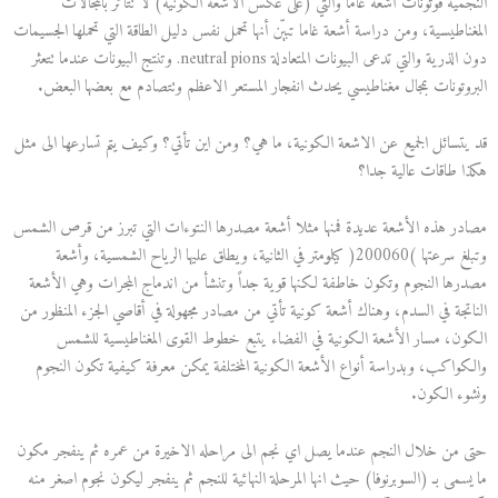
النجمية فوتونات أشعة غاما والتي (على عكس الأشعة الكونية) لا تتأثّر بالمجالات
المغناطيسية، ومن دراسة أشعة غاما تبيّن أنها تحمل نفس دليل الطاقة التي تحملها الجسيمات
دون الذرية والتي تدعى البيونات المتعادلة neutral pions. وتنتج البيونات عندما تتعثر
البروتونات بمجال مغناطيسي يحدث انفجار المستعر الاعظم وتتصادم مع بعضها البعض.
قد يتسائل الجميع عن الاشعة الكونية، ما هي؟ ومن اين تأتي؟ وكيف يتم تسارعها الى مثل
هكذا طاقات عالية جدا؟
مصادر هذه الأشعة عديدة فمنها مثلا أشعة مصدرها النتوءات التي تبرز من قرص الشمس
وتبلغ سرعتها )200060( كيلومتر في الثانية، ويطلق عليها الرياح الشمسية، وأشعة
مصدرها النجوم وتكون خاطفة لكنها قوية جداً وتنشأ من اندماج المجرات وهي الأشعة
الناتجة في السدم، وهناك أشعة كونية تأتي من مصادر مجهولة في أقاصي الجزء المنظور من
الكون، مسار الأشعة الكونية في الفضاء يتبع خطوط القوى المغناطيسية للشمس
والكواكب، وبدراسة أنواع الأشعة الكونية المختلفة يمكن معرفة كيفية تكون النجوم
ونشوء الكون.
حتى من خلال النجم عندما يصل اي نجم الى مراحله الاخيرة من عمره ثم ينفجر مكون
ما يسمى بـ (السوبرنوفا) حيث انها المرحلة النهائية للنجم ثم ينفجر ليكون نجوم اصغر منه