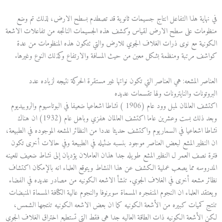
في نهاية هذا التفاعل انتاج جسيمات ثانوية قد تصطدم بسطح الارض، لذلك تم وضع
منظومات على سطح الارض لقياس وكشف هذه الجسيمات الناتجه من تفاعلات الاشعة
الكونية مع نوى ذرات الغلاف الجوي للارض والتي تتكون هذه المنظومات من عدة
كواشف مرتبة ومنظمة بشكل معين من حيث المسافة والارتفاع وكذلك النوع وغيرها.
العناصر المشعه: هي العناصر التي تكون نواتها غير مستقرة الحركة نتيجه لزياده عدد
البروتونات والنايترونات ولها تقسمات عديده
اكتشف العالمان لمبل وود عام (1906 ) نشاطا اشعاعيا ضعيفا في البوتاسيوم والروبيديوم
وبعد ذلك بست وعشرين عاما اكتشف العالمان هفزي وباهل عام (1932) ان هناك
نشاطا اشعاعيا في السماريوم واكتشف حديثا عددا من النظائر المشعه الموجوده في الطبيعة،
ان النظير المشع لبعض العناصر موجود بنسبه ضئيله في الطبيعة وفي حالات أخرى تكون
فترة نصف العمر ل النظير المشع طويله جدا هذان العاملان يؤديان إلى نشاط ضعيف للعينه
المدروسه مما يصعب عملية الكشف عن هذا النشاط ويتوقع العلماء انه بالإمكان اكتشاف
نظائر مشعه أخرى في الغلاف الجوي. تنشأ الاشعه الكونيه من مصادر عديده في الفضاء
ويعتقد العلماء ان النجوم المنفجره المسماة سوبرنوفا والنجوم عالية الكثافة المسماة المنبضات
تنتج كميات كبيره من الأشعة الكونيه كما ان بعض الاشعه الكونيه تنتجها الشمس،
لكن الأشعة الكونيه ذات الطاقة العاليه جدا هي فقط التي تستطيع اختراق الغلاف الجوي