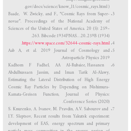
gov/docs/science/know_l1/cosmic_rays.html ).
Baade, W. Zwicky, and F., “Cosmic Rays from Super-
novae”. Proceedings of the National Academy of
Sciences of the United States of America. 20 (5): 259–
263. Bibcode:1934PNAS…20..259B (1934).
.
https://www.space.com/32644-cosmic-rays.html
Aab A, et al. 2019 Journal of Cosmology and
Astroparticle Physics 2019.
Kadhom F Fadhel, AA Al-Rubaiee, Hassanen
Abdulhussaen Jassim, and Iman Tarik Al-Alawy,
Estimating the Lateral Distribution of High Energy
Cosmic Ray Particles by Depending on Nishimura-
Kamata-Greisen Function, Journal of Physics:
Conference Series (2020).
S. Knurenko, A. Ivanov, M. Pravdin, A.V. Sabourov and
I.Y. Sleptsov, Recent results from Yakutsk experiment:
development of EAS, energy spectrum and primary