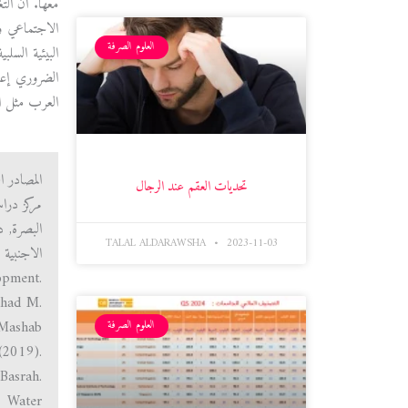
معها. ان الت
الاجتماعي وا
العلوم الصرفة
البيئية السل
الضروري إعاد
العرب مثل الم
تحديات العقم عند الرجال
البصرة, د
TALAL ALDARAWSHA
2023-11-03
opment.
ihad M.
-Mashab
العلوم الصرفة
(2019).
Basrah.
 Water