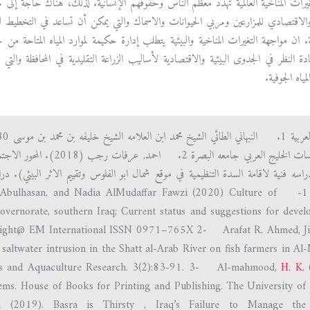
غيرات المناخية العالمية تهدد معظم الناس وحقوقهم الإنسانية. لذلك، هناك حاجة إلى م
لاقتصادي للمزارعين ومربي الحيوانات والاسماك والتي يمكن أن تساعد في التخطيط لت
بية. ان مواجهة التغيرات المناخية والبيئية يتطلب إدارة حكيمة لموارد المياه المتاحة من
ة النظر في الجدوى البيئية والاقتصادية لأساليب الزراعة التقليدية في المحافظة وال
ياه الجوفية.
مركز دراسات الخليج العربي 
راسه فنية لاقامة السدة التنظيمية في موقع شمال ابو الفلوس وتقييم الاثر البيئي). د
الاجنبية 1- hasan, and Nadia AlMudaffar Fawzi (2020) Culture of
vernorate, southern Iraq; Current status and suggestions for devel
yright@ EM International ISSN 0971–765X 2- Arafat R. Ahmed, J
altwater intrusion in the Shatt al-Arab River on fish farmers in Al
ries and Aquaculture Research. 3(2):83-91. 3- Al-mahmood,
H. K.
ms. House of Books for Printing and Publishing. The University of 
9). Basra is Thirsty , Iraq’s Failure to Manage the