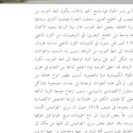
ابهر وسر الحياة فيها ومنبع الخير والجمال. يتكون شط العرب من
ي دجلة والفرات في منطقة كرمة علي شمال البصرة ويخترق المدينة جنوبا لمسافة 195 كم ليصب في الخليج العربي. وصفت البصرة بفينيسيا الشرق وبندقية
ب والتي وصل عددها الى 637 نهراً تخترق مناطق البصرة المختلفة. بفضل شط العرب, فان مهنة الزراعة وصيد الاسماك
ة واسعة من المجتمع البصري. في السبعينيات من القرن الماضي
بلغت صادرات العراق من التمور اكثر من مليون طن سنوياً وبلغت الصادرات من البصرة وحدها 130 الف طن سنوياً. في ثمانينيات القرن الماضي ساءت ظروف
ه القادمة الى شط العرب من الروافد بسبب بناء السدود والخزانات
اثرت بشكل كبير على نوعية المياه الواصلة الى شط العرب. لكون
الروافد قد اعطى الفرصة لمياه الخليج المالحة من التقدم في مجرى
لملوثة الكيمياوية منها والعضوية تسببت بظهور انواع مختلفة من
وقت سابق. لم تأتي هذه التغيرات لوحدها بل جاءت مصحوبة بمشاكل
قرار الاقتصادي والسياسي. بسبب ارتفاع ملوحة التربة الناتجة
خيل كما فشلت الكثير من المحاولات لزراعة المحاصيل الاقتصادية
في المحافظة. لم تكن الحيوانات بمنأى عن تأثير المد الملحي الذي هجم على شط العرب وبشكل اكثر وضوحاً في صيف 2018 حيث ان مربي الجواميس تكبدوا
ر. لجأ بعض المربون الى ذبح الحيوانات وبيع لحومها قبل نفوقها
 مدروسة. وقد اضطر بعض مربي الجواميس الى نقلها من مكان الى
 الحفاظ عليها بسبب شحة المياه من جهة وملوحتها من جهة اخرى.