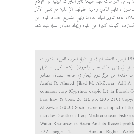
زيد من الدراسات لفهم طبيعة تأثير التغيرات البيئية على الوضع
حسين دخلهم المادي وحماية حقوقهم الإنسانية مع تقليل الآثار
 خلال إعادة تدوير المياه العادمة وتبني مشاريع حصاد المياه. من
تي تستنزف كميات كبيرة من المياه وإيجاد مصادر بديلة لمياه شط
المصادر العربية 1. النبهاني الطائي الشيخ محمد ابن العلامه الشيخ خليفه بن محمد بن موسى 1980 البصره التحفه النهائيه في تاريخ الجزيره العربيه منشورات
جامعه البصرة 2. احمد, عرفات رجب (2018). المحور الاجتماعي في (علي, مالك حسن واخرون). (شط العرب مستقبل
راسة مقدمة من مركز علوم البحار في جامعة البصرة. المصادر
Arafat R. Ahmed, Jihad M. Al-Zewar, Adil A. Abul
common carp (Cyprinus carpio L.) in Basrah Go
Eco. Env. & Cons. 26 (2); pp. (203-210) Cop
Al-Zewar (2020) Socio-economic impact of the s
marshes, Southern Iraq. Mediterranean Fishe
Water Resources in Basra And its Recent proble
322 pages 4- Human Rights Watch (201