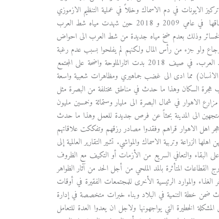
كيز الايونات في دم الاسماك وخللاً في عملية التنظيم الازموزي
مما ادى الى نفوقها بشكل شامل فضلا عن ضعف قدرتها على استهلاك الاوكسجين مما سبب اختناقها في عامي 2009 و 2018 حين شهدت مياه شط العرب
ل من الخسائر وذلك بعدم ضخ مياه جديدة من شط العرب الى احواض
استرجاع ولو جزء من رأس المال ولكنهم لم يفلحوا بسبب عدم رغبة
المستهلك بشراء الاسماك المحلية التي كانت الضحية الاولى لارتفاع مستوى الملوحة والتلوث في شط العرب. في صيف 2018 بدت اثارالملوحة واضحة على المجتمع
فقاً لمنظمة حقوق الانسان) مما ادى الى غضب جماهيري ومظاهرات شعبية واسعة
باب هجرة السكان وهذا ما حدث في مناطق مختلفة من البصرة مثل
ائر الناجمة عن ارتفاع الملوحة في 80 مزرعة صغيرة من مزارع الاهوار في شمال البصرة الى مليار وستمائة وخمسين مليون
ي على ترك مناطق سكناهم متجهين الى المدينة بحثاً عن فرص جديدة للعمل وهذا ما حدث
 حيث هجر اهل الاهوار قراهم وفقدوا مصادر رزقهم وتفككت علاقاتهم
هلها الزراعة وتربية الاسماك والمواشي. تشير التقارير العالمية إلى
م على البقاء والتعافي السريع من الأزمات أو التكيف مع الظروف
ج القطاعات المتأثرة بالمد الملحي من أجل الحد من آثار الظواهر
 الغذاء والموارد الرئيسية الأخرى للمجتمعات الفقيرة في أوقات
رث ضمن خطة التنمية في البلاد وبناء خبرات متخصصة في إدارة
 المشكلة الخطيرة التي يواجهونها ولاجل ان يعدوا العدة للتعامل