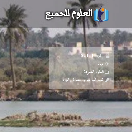
خطي
لى
لمحتوى
يناير 11, 2021
مميزة
العلوم الصرفة
شط العرب , البصرة , المياه