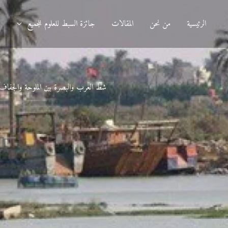
الرئيسية
من نحن
المقالات
جائزة السبط للعلوم للجميع
د
شط العرب والبصرة بين الملوحة والجفاف