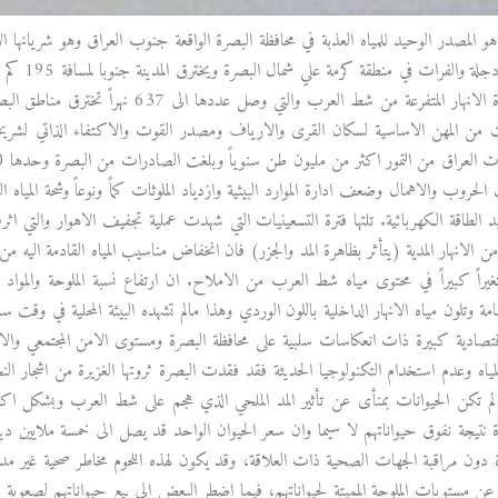
المصدر الوحيد للمياه العذبة في محافظة البصرة الواقعة جنوب العراق وهو شريانها ال
التقاء نهر
العرب لكثرة الانهار المتفرعة من شط العر
نت من المهن الاساسية لسكان القرى والارياف ومصدر القوت والاكتفاء الذاتي لشريح
 الحروب والاهمال وضعف ادارة الموارد البيئية وازدياد الملوثات كماً ونوعاً وشحة الميا
 الطاقة الكهربائية. تلتها فترة التسعينيات التي شهدت عملية تجفيف الاهوار والتي 
الانهار المدية (يتأثر بظاهرة المد والجزر) فان انخفاض مناسيب المياه القادمة اليه من 
تغيراً كبيراً في محتوى مياه شط العرب من الاملاح. ان ارتفاع نسبة الملوحة والمواد ا
مة وتلون مياه الانهار الداخلية باللون الوردي وهذا مالم تشهده البيئة المحلية في 
تصادية كبيرة ذات انعكاسات سلبية على محافظة البصرة ومستوى الامن المجتمعي والاست
ياه وعدم استخدام التكنولوجيا الحديثة فقد فقدت البصرة ثروتها الغزيرة من اشجار الن
نتيجة نفوق حيواناتهم لا سيما وان سعر الحيوان الواحد قد يصل الى خمسة ملايين دينا
ارة دون مراقبة الجهات الصحية ذات العلاقة، وقد يكون لهذه اللحوم مخاطر صحية غير
عن مستويات الملوحة المميتة لحيواناتهم، فيما اضطر البعض الى بيع حيواناتهم لصعوبة