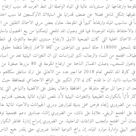
لوحة وارتفاعها الى مستويات عالية في المياه الواصلة الى شط العرب قد سبب ارتفاع تر
داً في مناسيب المياه وارتفاعاً كبيراً في الملوحة. حاول بعض مربي الاسماك التقلي
ك والاحتفاظ بالمياه الموجودة فيها قبل وصول المد الملحي ليتمكنوا من بيع المحصول و
البصري متمثلة بتسجيل 118000 حالة تسمم بين المواطنين من كافة الاعمار (و
اف المجتمع من النساء والرجال. تشير الدراسات الى ان التغيرات البيئية تعد من اس
قضاء الفاو واهوار المسحب. وصلت الخس
دينار عراقي في كارثة المد الملحي لعام 2018 مما اجبر عدد من الاهال
م 2009 للاسباب ذاتها. ان ما تقدم كان له الاثر الكبير على الواقع الاجتماعي للمحافظة
د ان نزحوا الى مواقع متفرقة من المحافظة والحال ينطبق على الاقضية والنواحي التي يمتهن ا
كثر تأثراً بالكوارث الطبيعية والتغيرات البيئية لأن نقص الموارد المالية يضعف قدرته
لك، من الضروري إيجاد فرص عمل بديلة للمزارعين ومربي الحيوانات والاحياء المائية خار
طرفة على المجتمع الريفي. علاوة على ذلك، من الضروري إنشاء صناديق دعم مجتمعية توفر
مان أمن المجتمع ولتجنب النزاعات الداخلية، من الضروري إدراج إدارة مخاطر الكوا
غير البيئي وإدارة موارد المياه. إن برامج التوعية العامة ضروري حتى يقدر جميع الناس