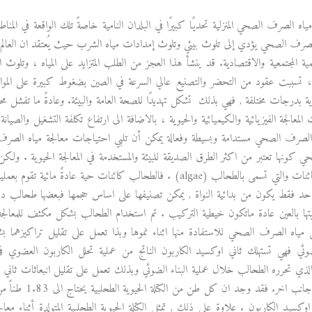
مياه الصرف الصحي المنزلية تحديًا كبيرًا في البلدان النامية خاصةً تلك الواقعة في ال
مية المجتمعية والاقتصادية. قد ينشأ هذا العجز من الطلب المتزايد على المياه ، وتلوث ال
وية بدرجات مختلفة , فهي بذلك تشكل تهديدًا للصحة العامة والبيئة. وعادةً ما تفشل 
 المعالجة الفيزيائية والكيميائية والحيوية ، بالاضافة الى ارتفاع تكلفة التشغيل وال
 الصرف الصحي مستدامة وبسيطة وفعالة يمكن أن تلبي احتياجات معالجة مياه الصرف
 كونها تعتبر من اكثر الطرق الصديقة للبيئة والمستخدمة في المعالجة الحيوية . و
عن هذه الكائنات والتي تسمى بالطحالب (algae) . فالطحالب كائنات حية 
د فقط يكون من بدائية النواة , يمكن تصنيفها على اساس حجمها فبعضها طحالب دقيقة
يتها بالعين عادة ماتكون خيطية التركيب . تم استخدام الطحالب بشكل مكثف للمعالجة
 مياه الصرف الصحي للاستفادة منها اثناء نموها وبذا تعمل على تقليل تراكيزهما 
وئي فهي تستهلك ثاني اوكسيد الكاربون الناتج من عملية تحلل الكاربون العضوي ف
ذي تحرره الطحالب خلال عملية البناء الضوئي وبذلك تعمل على تقليل انبعاثات ثاني ا
البكتريا من جان
اوكسيد الكاربون . علاوة على ذلك , تمثل الكتلة الحيوية الطحلبية المتولدة أثناء م