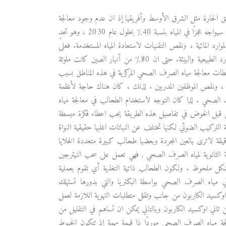
مناطق الحارة مثل الشرق الأوسط وأفريقيا إذ ان عدم وجود معالجة
كافية لمياه الصرف الصحي يؤدي إلى تلوث بيئي وتلوث إمدادات مياه الشرب حيث يُعتقد ان العالم سيواجه عجزًا في المياه بنسبة 40٪ بحلول عام 2030 ، وهو تحدٍ
موارد المائية ، ونقص التقنيات لاستعادة المياه المستخدمة. فعلى
سبيل المثال ، تسببت عقود من التحضر والتصنيع عالي السرعة في الصين بضغوط كبيرة على الموارد الطبيعية والبيئة. حتى ان 80٪ من أنهار الصين كانت ملوثة
محطات معالجة مياه الصرف الصحي المركزية في هذه المناطق بسبب
صيانة ، ونقص الموظفين المدربين . لذلك ، كان هناك حاجة لأنظمة
 الصحي . لذا كان التوجه لاستخدام الطحالب في معالجة مياه
لكن قبل الخوض في تفاصيل هذه الطريقة يجب اعطاء فكرة مبسطة
عادةً مائية تقوم بعملية التركيب الضوئي لكنها تختلف عن النباتات اغلبها حقيقية النواة
 لاترى بالعين المجردة وبعضها طحالب كبيرة متعددة الخلايا
 الثانوية لمياه الصرف الصحي , فهي تعمل على سحب النيترجين
بشكل ملحوظ . ولكون الطحالب ذاتية التغذية أي تقوم بعملية
ي مياه الصرف الصحي بواسطة البكتريا والتي بدورها تستهلك
وكسيد الكاربون من جانب وتقلل متطلبات التهوية اللازمة لعمل
ب اخر. فقد وجد ان كل طن من الكتلة الحيوية الطحلبية يحتاج الى 1.83 طناً من ثاني اوكسيد الكاربون وبالتالي يمكن ان تساهم في التقليل من
عالجة مياه الصرف الصحي موردًا ذا قيمة مهمة إذ تتكون الخيوط