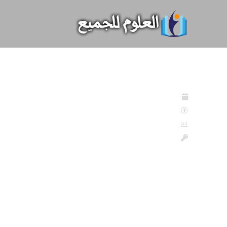
خطي
لى
لمحتوى
يناير 11, 2021
مميزة
العلوم الصرفة
المياه , التلوث , الطحالب