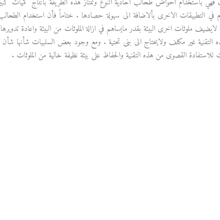
ل فهي بأستخدام احواض طحالب احادية النوع وتمتاز هذه الطريقة بأنتاج كميات كبيرة م
 في التطبيقات الاخرى بألاضافة الى سهولة حصادها . ختاماً فأن استخدام الطحالب في
لايضيف ملوثات اخرى البيئة بقدر مايساهم في ازالة الملوثات من البيئة واعادة تدوير
ه التقنية غير مكلف ولايحتاج الى بنى تحتية . ومع وجود بعض السلبيات شأنها شأن 
 للاستفادة القصوى من هذه التقنية والحفاظ على بيئة نظيفة خالية من الملوثات .