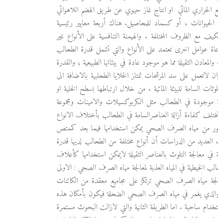
ميع الحراري المائي او انتاج غاز حيوي عن طريق الهضم اللاهوائي
لاف الحيوانات ، أو كسماد للمحاصيل. هناك أربعة معايير رئيسية
ف مع الظروف المختلفة ، والهيمنة التنافسية على الأنواع غير
راعاة عوامل اخرى تعتمد على الأنواع والتي تشمل قدرة الطحالب
عادن الثقيلة مما هو موجود عادة في بيئاتها الطبيعية ؛ والقدرة
لاتعمل على سد المرشحات تمتاز الخلايا الطحلبية بالاضافة الى
ملوثات السامة للبيئة المائية . من خلال ارتباطها بسطح الخلية او
تلفة موجودة في الطحالب مثل الكربوكسيلات والامينات ومجموعة
 وتختلف كفاءة أزالة العناصرالسامة في الطحالب بأختلاف الانواع
لفسفور من مياه الصرف الصحي يمكن استخدامها فيما بعد كممتص
ت العديد من الدراسات أن أنواع مختلفة من الطحالب لديها قدرة
 في معالجة التلوث بالعناصر الثقيلة لايمكن استخدامها كأعلاف
 الخيطية في المياه العذبة لمعالجة مياه الصرف الصحي : الاولى
اضي كتقنية في معالجة مياه الصرف الصحي ترتكز على مجاميع معقدة من الكائنات
ة على حاجز والذي يغمر في مياه الصرف الصحي الضحلة فيكون بأمكان هذه
بأستخدام ساحبة . اما الطريقة الثانية والتي لازالت البحوث مستمرة