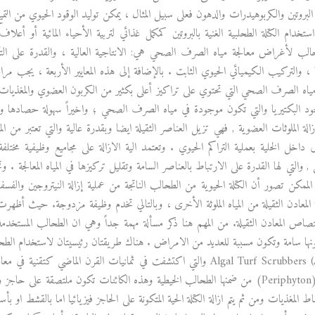
البروتين والكربوهيدرات والدهون فعلى سبيل المثال ، يمكن توليد الوقود الحيوي من الت
ستخدام الكتلة الطحلبية الغنية بالبروتين كمكمل غذائي لتربية الأحياء المائية أو أع
حالب لأغراض معالجة مياه الصرف الصحي هي: الانتاجية العالية ، والقدرة على التكي
 ، والتركيب الكيميائي الحيوي الثابت . بالإضافة إلى هذه المعايير الأربعة ، يجب م
 مياه الصرف الصحي التي تحتوي على تراكيز أعلى بكثير من الكربون العضوي والمغذيات والم
جود البكتيريا والتي تكون موجودة في مياه الصرف الصحي ؛ واخيراً سهولة حصادها وان 
زالة الملوثات العضوية , فهي تزيل العناصر الثقيلة ايضا وبقدرة عالية والتي تعتبر من ال
 داخل الخلية بعملية التراكم الحيوي . وتعتمد الية الازالة على مجاميع وظيفية مخ
, والتي لها القدرة على الارتباط بالعناصر السامة وتقليل تركيزها في المياه المعالجة .
لممكن تصور أن الكتلة الحيوية من الطحالب الناتجة من عملية إزالة النيتروجين وا
المعادن الثقيلة من المياه الملوثة الأخرى ، وبالتالي تخدم وظيفة مزدوجة. حيث أظهر
تصاص المعادن الثقيلة. من المهم هنا ذكر مسألة مهمة جداً وهي ان الطحالب المستخدمة
نها سامة وتكون مسببة للعديد من الامراض . هناك طريقتان رئيسيتان لاستخدام الطحالب
تسمى Algal Turf Scrubbers (ATS) والتي اكتشفت في ثمانيات القرن الم
الحيه تسمى (Periphyton) من ضمنها الطحالب الخيطية وهذه الكائنات تكون ملتصق
اط المغذيات ومن ثم يتم ازالة الكتلة الحية المتكونة على الحاجز فيزيائيا اما بالقشط او 