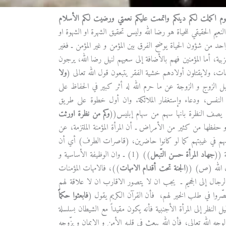
يوم اكملت لكم دينكم واتممت عليكم نعمتي ورضيت لكم الأسلام
يم الحقيقي للحياة هو رضا الله وليس تحقيق الشهرة او الشهوة او
احد من شؤون الحياة يوضح الفرق بين المؤمن و غير المؤمن ـ فغير
ية، أما المؤمنين فهم بالأضافة إلى سعيهم لنيل رضا الله، يرجون
حات، ولايقتلون أولادهم خشية الفقر يتبعون قول الله تعالى (
ولا
الزوج و الزوجة عن ما حرم الله له أثر كبير في الحفاظ على
ح النفس، ودعاء وإستغفار الملائكة. وان أول خطوة على طريق
(ع) يصف النظرة بانها سهم من سهام إبليس((
وكم من نظرة اورثت
حفظها من كثير من الأمراض ـ أن المرأة المؤمنة الملتزمة، عن
 في غيبتهم كما لو كانوا حاضرين، (قاصرات الطرف) أي أن
ة ((
جهاد المرأة حسن التّبعل
)) (1) ـ وان الوظيفة الأساسية و
سول الله (ص) ((
الجنة تحت أقدام الامهات
))، فالامهات المؤمنات
الرجال إلى الجحيم ـ يجب ان لا يتصور الاقارب ان لا علاقة لهم
قصّروا في طلب الخير لهم، فأن القرآن الكريم يقول (
فابعثوا حكماً
يمنعوا وقوع الطلاق((2ـ الأنسان الذي يطيل النظر إلى المرأة الأجنبية فأنه يكون مقيداً مع الشيطان بسلسلة
وجه الله تعالى، فأن الله يبعث في قلبه الأمن و الإيمان و يزّوجه