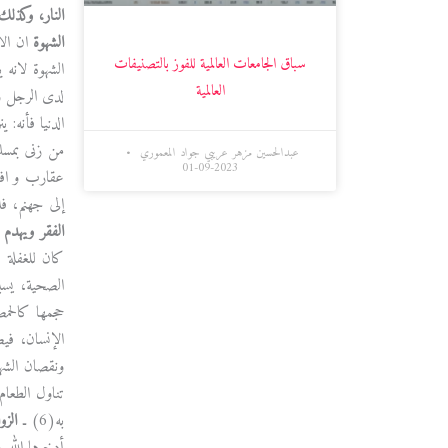
النار، وكذلك
الشهوة
ان الا
سباق الجامعات العالمية للفوز بالتصنيفات
الشهوة لانه 
العالمية
لدى الرجل وال
الدنيا فأنه:
من زنى بمسلم
عبدالحسين مزهر عريبي جواد المعموري
2023-09-01
عقارب و افاع
إلى جهنم، ف
الفقر ويهدم 
كان للغفلة ع
الصحية، يسبب
حجمها كالحمص
الإنسان، في
ونقصان الشهي
تناول الطعام
به(6) ـ
الزو