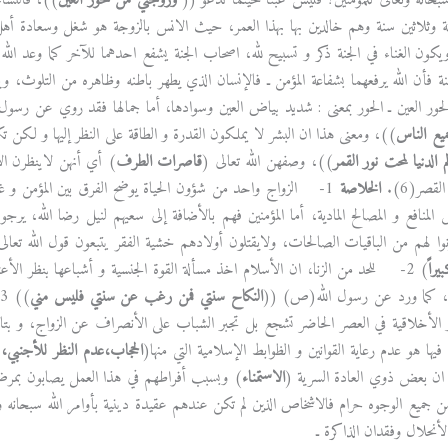
سبحانه وتعالى للمؤمنين؟ فليس عبثاً حينما ندعو ((
وزوجني من حور العين
))، فالنسا
ثة وثلاثين سنة وهم خالدين بها بهذا العمر، حيث الانس بالزوجة هو شغل وسعادة أ
يكون الغناء في الجنة ذكر و تسبيح لله، اصحاب الجنة يشفع احدهما للآخر كما وعد الل
نة فأن الله يرفعهما بشفاعة المؤمن ـ فالإنسان الذي يطهر باطنه وظاهره من التلوث، و
لحور العين ـ الحور بمعنى : شديد بياض العين وسوادها، أما جمالها فقد روي عن رس
ميع الناس
))، ومعنى هذا ان البشر لا يملكون القدرة و الطاقة على النظر إليها و لكن ت
 الدنيا لمحت نور القمر
))، وصفهن الله تعالى (
قاصرات الطرف
) أي أنهن لاينظرن الا
قصر(6).
الخلاصة
1- الزواج واحد من شؤون الحياة يوضح الفرق بين المؤمن و غي
لمنافع و المصالح المادية، أما المؤمنين فهم بالأضافة إلى سعيهم لنيل رضا الله، ير
نوا لهم من الباقيات الصالحات، ولايقتلون أولادهم خشية الفقر يتبعون قول الله تعال
راً
) 2- للحد من الزنا، ان الأسلام اخذ مسألة القوة الجنسية و أشباعها بنظر الأعت
، كما ورد عن رسول الله(ص) ((
النكاح سنتي فمن رغب عن سنتي فليس مني
 الأخلاقية في العصر الحاضر تشجع بل تجبر الشباب على الأنصراف عن الزواج، و بتال
فيها هو عدم رعاية القوانين و الظوابط الإسلامية التي منها(
الحجاب،عدم النظر للأجنبي، 
 ان بعض ذوي العادة السرية (
الاستمناء
) وبسبب أفراطهم في هذا العمل يصابون بمرض جن
من جميع الوجوه حرام فالاشخاص الذين لم تكن عندهم عقيدة دينية بأوامر الله سبحانه 
نحلال وفقدان الذاكرة ـ