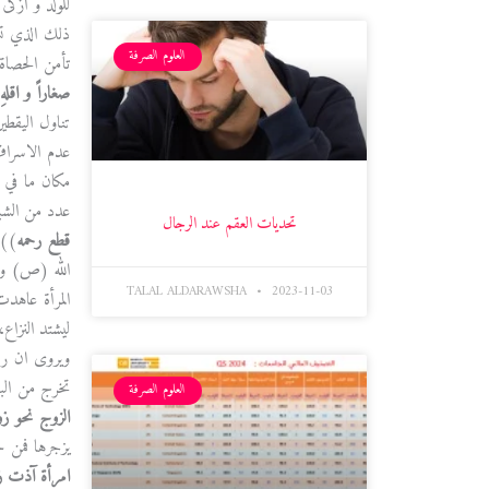
للولد و أزكى
ذلك الذي تش
العلوم الصرفة
تأمن الحصاة
صغاراً و اقله
تناول اليقطين
عدم الاسراف،
مكان ما في 
عدد من الشباب
تحديات العقم عند الرجال
قطع رحمه
))،
الله (ص) وس
TALAL ALDARAWSHA
2023-11-03
المرأة عاهدت
ليشتد النزاع
ويروى ان ر
تخرج من البي
العلوم الصرفة
الزوج نحو ز
يزجرها فمن ح
امرأة آذت زو