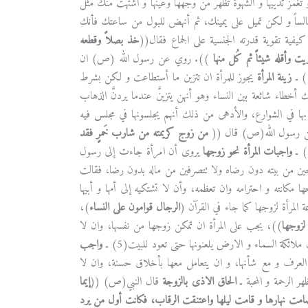
 و تغمز ثدييها و الشهوة تظهر من وجهها وعينها و اشتهت منك مثل
جالساً و لكن تميل على يمينك، ثم أنهض للبول من ساعتك فأنك
ة تقوية قدرته الجنسية على الجماع فقال((
خذ بصلاً وقطعه
يت وأقله شيئاً ثم كُل منها
)). روي عن رسول الله (ص) ان
زينة المرأة
يجوز للمرأة ان تتزين ما أستطاعت و لكن بشرط
طاء شائعة بين النساء وهو أنهن يتزينَّ عندما يردنَّ الذهاب
ها في الشوارع، والأدهى من ذلك أنهم يجلسونها في مجلس فيه
ن رسول الله(ص) قال ((
من زوج كريمته من شارب خَمرٍ فقد
) ـ
واجبات المرأة نحو زوجها
يروى أن امرأة جاءت إلى رسول
جين من بيته دون رضاه ولا تتصرفين من ماله بدون رضا، فقالت
 مكانته و احترامه وان تعظمه، وأن لا تشتكيه إلى أمها و أبيها
 المرأة لزوجها كما جاء في القرآن (
الرجال قوامون على النساء
)،
لزوجها
))، يجب على المرأة ان تمكن زوجها من نفسها، وان لا
ئكة السماء و الارض يلعنونها حتى تعود للبيت(5) ـ
واجب
العرف و مع شأنها، و ان يتعامل معها بأخلاق حسنة، وان لا
ر الرحمة و المحبة ـ
الحاق الاذى بالزوجة
قال النبي(ص) ((
إيما
 صامت نهارها و قامت ليلها واعتنقت الرقاب، فكانت أول من يرد