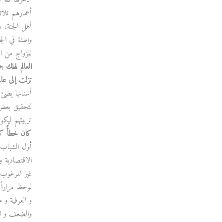
أدخرها الله 
أعمارهم ثلا
أهل الجنة، و
واطئة في الج
للزواج من ا
العالم لهلك ج
نزلت إلى عالم
أسنانها يضئ ال
لتحقيق بعض ا
تربيتهم ليكو
كان خطأً كبي
أول الشباب
الاقتصادية و
غير المرغوب 
لوحظ مراراً
و العرفية و 
والضعف و الأ