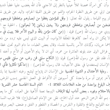
، وأن كل امرأة محصنة تملأ عينيها بالنظر إلى الاجنبي فأن الله يغضب عليها غظباً ش
ين تزني عن طريق النظرة الحرام، وإلفم عن طريق القبلة الحرام، واليد عن طريق لمس
ر يوم القيامة ـ يقول الله تعالى: (
وقل للمؤمنين يغظوا من ابصارهم ويحفظوا فروجهم ذ
ضضن من أبصارهن ويحفظن فروجهن ولا يبدين زينتهن إلا لبعولتهن
) ـ الخلوة مع ال
 روي عن رسول الله (ص) قوله : ((
من كان مؤمن بالله و اليوم الآخر فلا يبيت في 
 لا يمكن ان يراه أحد كالغرفة المغلّقة الابواب، أو البيت الذي ليس عليه تردد من
هما عريان، وكذلك الأمر بالنسبة للنساء وقال بعض العلماء، ما دام النوم تحت 
اش الولد عند بلوغه العاشرة من عمره، أي ان لا ينام الأخوين أو الآخ و أخته تحت 
، فقد نقل عن رسول الله(ص) قوله: ((
النكاح سنتي فمن رغب عن سنتي فليس من
 الإنسان ليستخدمها في خلق الأجيال، قال رسول الله(ص) : ((
تناكحوا تكثروا فأني 
رعاية الأعتدال و الشهوة الجنسية
على الإنسان ان يتزواج ليشبع رغبته الجنسية بما يت
لآخر بمرتين أو مرة واحدة كل أسبوعين أن الأفراط في العمل الجنسي يسبب المرض
ف البلوغ بواحدة من هذه العلامات الثلاثة:
1- اتمام السنة الخامسة عشر القمرية للذكور وتسع سنوات للإناث ـ
الاحتلام وغيره ـ
بعض آداب ليلة الزفاف
الزوجة نعمة ألآهية على العباد، كل ما يع
م الله الرحمن الرحيم عند أول الجماع، نقل عن الإمام الصادق(ع): فلا تقرب النساء 
د منه القولنج والفالج واللقوة و النقرس و الحصاة و التقطير و الفتق و ضعف البصر ور