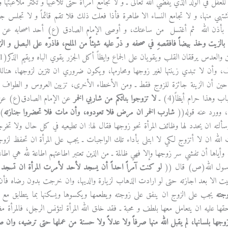
 للعقل في الولد الذي يقضي الله تعالى ـ و لا تجامع امرأة حتى تلاعبها و تكثر ملاعبتها
تهي منها، و لا تجامع النساء الا طاهرة فأذا فعلت ذلك فلا تقم قائماً و لا تجلس 
 بأذن الله ثم أغتسل من ساعتك، و أوصى الإمام الصادق (ع) أحد اصحابه عن كيفي
ِ بالزيت وخذ بيضاً فافقصهِ في صحفه و ذرّ عليه شيئاً من الملح، فاذرّه على البصل و الز
 والعدس يرققان القلب ويقويان على الجماع وايظاً أكل الجزر يقوي الباه ويقيم الذكر(1) ـ
 وأن لا تبدي زينتها لغير زوجها ومحارمها، ويكون ضروري ان تتزين لزوجها، هنالك أخ
حين أن الزينة جائزة للزوج فقط ـ ومن الأخطاء الأخرى، تزيين العروس و الطواف ب
 وهذا حرام أيظاً(4) ـ
لا تزوجوا بناتكم من شاربي الخمر
عن الإمام الصادق(ع) ع
 وورد عنه قوله((
شارب الخمر ان مرض فلا تعودوه، وأن مات فلا تحضروا جنازته
)
ألته ان يحدد لها وظائف المرأة نحو زوجها فقال لها: ان تطيعيه في كل حال ولا تخر
 الله ان لا أتزوج لكي لا ابتلى بأداء تلك الواجبات ـ يجب على المرأة ان تحفظ لزوجها
، وأياها أن تفشي سر زوجها وإلا فهي ظالمة ـ من الذين تعتبر اطاعتهم اطاعة لله هي اطاعة
سول الله(ص) قال ((
لو كنت آمراً احداً أن يسجد لأحد لأمرت المرأة ان تسجد 
ت الا بعد اجازته حتى لو ارادت الذهاب لزيارة والديها، وان خرجت بدون رضاه فأن ملا
وجته
يجب على الزوج ان ينفق على زوجته ويطعمها ويكسوها ويسكنها بما يتطابق مع 
قها عليه ان يتعامل معها بلطف و محبة ـ فقد خلق الله المرأة لتؤنس الرجل، فالمرأة مظه
جها بلسانها، لم يقبل الله منها صرفاً ولا عدلاً ولا حسنة من عملها حتى ترضيه، وان