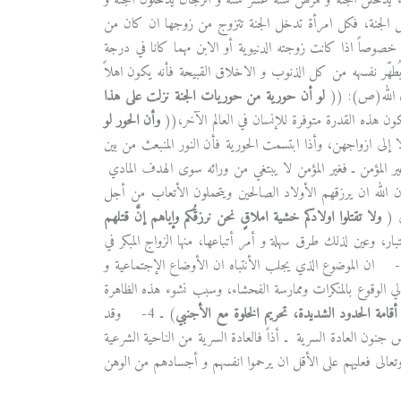
ء يدخلن الجنة وعمرهن ستة عشر سنة و الرجال يدخلون الجنة و
هل الجنة، فكل امرأة تدخل الجنة تتزوج من زوجها ان كان من
ه خصوصاً اذا كانت زوجته الدنيوية أو الابن مهما كانا في درجة
يُطهّر نفسهه من كل الذنوب و الاخلاق القبيحة فأنه يكون اهلاً
ول الله(ص): ((
لو أن حورية من حوريات الجنة نزلت على هذا
كون هذه القدرة متوفرة للإنسان في العالم الآخر،((
وأن الحور لو
 إلى ازواجهن، وأذا ابتسمت الحورية فأن النور المنبعث من بين
ر المؤمن ـ فغير المؤمن لا يبتغي من ورائه سوى الهدف المادي
جون الله ان يرزقهم الأولاد الصالحين ويتحملون الأتعاب من أجل
ى (
ولا تقتلوا اولادكم خشية املاقٍ نحن نرزقُكم وإياهم إنَّ قتلهم
بار، وعين لذلك طرق سهلة و أمر أتباعها، منها الزواج المبكر في
)) 3- ان الموضوع الذي يجلب الأنتباه ان الأوضاع الإجتماعية و
ي الوقوع بالمنكرات وممارسة الفحشاء، وسبب نشوء هذه الظاهرة
أقامة الحدود الشديدة، تحريم الخلوة مع الأجنبي
) ـ 4- وقد
ون العادة السرية ـ أذاً فالعادة السرية من الناحية الشرعية
وتعالى فعليهم على الأقل ان يرحموا انفسهم و أجسادهم من الوهن