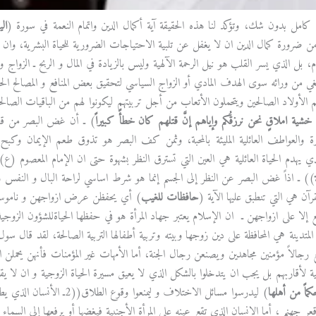
كامل بدون شك، وتؤكد لنا هذه الحقيقة آية أكمال الدين واتمام النعمة في سورة (
ال
 ضرورة كمال الدين ان لا يغفل عن تلبية الاحتياجات الضرورية للحياة البشرية، وان النع
، بل الذي يسر القلب هو نيل الرحمة الآلهية وليس بالزيادة في المال و الربح ـ الزواج و
تغي من ورائه سوى الهدف المادي أو الزواج السياسي لتحقيق بعض المنافع و المصالح الحزب
هم الأولاد الصالحين ويتحملون الأتعاب من أجل تربيتهم ليكونوا لهم من الباقيات الصال
م خشية املاقٍ نحن نرزقُكم وإياهم إنَّ قتلهم كان خطأً كبيراً
) ـ أن غض البصر من قبل 
ارة والعواطف العائلية المليئة بالمحبة، وثمن كف البصر هو تذوق طعم الإيمان وكب
ي يهدم الحياة العائلية هي العين التي تسترق النظر بشهوة حتى ان الإمام المعصوم 
)) ـ اذاً غض البصر عن النظر إلى الجسم إنما هو شرط اساسي لراحة البال و النفس و 
رآن هي التي تنطبق عليها الآية (
حافظات للغيب
) أي يحفظن عرض ازواجهن و ناموسهم
ع إلا على ازواجهن ـ ان الإسلام يعتبر جهاد المرأة هو في حفظها الحياةللشؤون الزوجي
ة المتدينة هي المحافظة على دين زوجها وبيته وتربية أطفالها التربية الصالحة، لقد قال 
ع رجالاً مؤمنين مجاهدين ويصنعن رجال الجنة، أما الأمهات غير المؤمنات فأنهن يحملن 
جية لأقاربهم بل يجب ان يتدخلوا بالشكل الذي لا يعيق مسيرة الحياة الزوجية و ان لا ي
ماً من أهلها
) ليدرسوا مسائل الاختلاف و ل
عر جهنم ، أما الإنسان الذي تقع عينه على المرأة الأجنبية فيغضها أو يرفعها إلى السماء ل