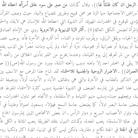
 الرجل ان كان ظالماً لها
))، وقال كذلك:
من صبر على سوء خلق أمرأته اعطاه الله 
مراض الاجتماعية منها الزنا هو عمل قبيح وطريق للضياع والنية، حيث وصف القرآن ال
يؤدي للوقوع في المخدرات المهولة، أن الشهوة التي اعطاها الله للإنسان هي لابقاء واستمر
مرأة لتضمن تشكيل العائلة(6) ـ
آثار الزنا الدنيوية و الاخروية
روي عن الإمام الصادق(ع) ق
 ينزع الحياء، ويقلل الرزق، ويقّرب الموت و الفناء، أما آثاره في الآخرة فأنه: يوج
ة أو يهودية أو نصرانية أو مجوسية، حُرّة أو أمة، ولم يُتب ومات مُصّراً على الذنب 
ي من نار تحرقه إلى يوم القيامة، وعندما يخرج من القبر تتأذى الخلاق من رائحته النتن
لا يبقى في المحشر احد إلا ولعنه بسبب رائحته النتنة، وورد عن رسول الله(ص)((
سي
العمران
)) ـ
الاضرار الروحية والجنسية للاستمناء
لقد شاع هذا المرض مع الاسف بين شبا
ن التذكير بالعقاب في الآخرة والتي هي وظائف الآباء و الأمهات أولاً، ووضيفة المسؤول
 هذا العمل لمن يمارسه الضعف في الشهوة الجنسية بسبب كثرة الأستمناء المفرط فتصبح
ة، ويجعلهم جبناء،يسلب منهم الشهامة و الأستقامة، و الأتجاه نحو تناول المخدرات، 
ضعف حاسة البصر اولاً، كما يضعف حاسة السمع فهؤلاء يسمعون اصواتاً وطنيناً في
ة، وتوتر الأعصاب السريع و دوار الرأس ـ ان بعض الاشخاص الذين يمارسون الجماع في
 في حالة الاستسقاء يتعب المعدة، وكذلك التبول بتلك الطريقة يتعب المثانة و الكلى فأن
اج في الجنة
في الجنة نكاح و مقاربة، ولكن ليس كما في الدنيا، اللذة اكثر ولكنها روح