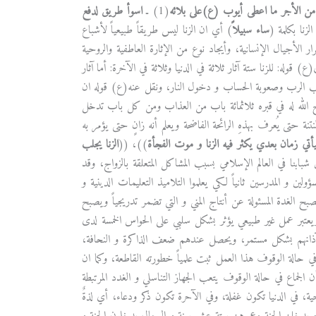
من الأجر ما اعطى أيوب (ع)على بلائه
(1) ـ
اسوأ طريق لدفع
زنا بكلمة (
ساء سبيلاً
) أي ان الزنا ليس طريقاً طبيعياً لأشباع
ار الأجيال الإنسانية، وأيجاد نوع من الإثارة العاطفية والروحية
وله: للزنا ستة آثار ثلاثة في الدنيا وثلاثة في الآخرة: أما آثار
ب غضب الرب وصعوبة الحساب و دخول النار، ونقل عنه(ع) قوله ان
يفتح الله له في قبره ثلاثمائة باب من العذاب ومن كل باب تدخل
ة حتى يُعرف بهذهِ الرائحة الفاضحة ويعلم أنه زانٍ حتى يؤمر به
أتي زمان بعدي يكثر فيه الزنا و موت الفجأة
))، ((
الزنا يجلب
بنا في العالم الإسلامي بسبب المشاكل المتعلقة بالزواج، وقد
ين و المدرسين ثانياً لكي يعلموا التلاميذ التعليمات الدينية و
 الغدة المسئولة عن أنتاج المني و التي تضمر تدريجياً ويصبح
ويعتبر عمل غير طبيعي يؤثر بشكل سلبي على الحواس الخمسة لدى
 آذانهم بشكل مستمر، ويحصل عندهم ضعف الذاكرة و النحافة،
 حالة الوقوف هذا العمل ثبت علمياً خطورته القاطعة، وكما ان
 الجماع في حالة الوقوف يتعب الجهاز التناسلي و الغدد المرتبطة
ية، في الدنيا تكون غفلة، وفي الآحرة تكون ذكر ودعاء، أي لذةٌ