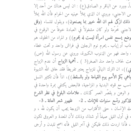
ديداًـ وورد عن الباقر و الصادق(ع) : ان ليس هناك من أحد إلا
 الاجنبي، وروي ان الذي يملأ عينيه من الحرام فأن الله يملأ
لك ازكى لهم ان الله خبير بما يصنعون
)، ويقول للنساء (
وقل
اجنبي مُحرّمة ولو كان مشغولاً في العبادة خوفاً من الوقوع في
موضع يسمع نفس امرأة ليست له بمحرم
)) و المراد من الخلوة، هو
 ذهاب أو إياب ـ يحرم نوم الرجلين في فراش واحد و تحت غطاء
غطاء واحد فهو من الذنوب الكبيرة، وروي عن رسول الله (ص)
لحاف واحد منذ الصغر(3 ) ـ
أهمية الزواج
أن عدم الزواج
ي
))، ان الترك النهائي للزواج يعتبر تفريطاً فقد خلق الله الشهوة
اباهي بكم الأمم يوم القيامة ولو بالسقط
))، اذاً فأن تكثير النسل
ناسب مع قوته البدنية و المزاجية، فالبعض يكتفي بمرة واحدة في
 و الوهن و يقصّر العمر كذلك ـ
علامات البلوغ في نظر الشرع
2- ظهور شعر العانة ـ
3-
مله الإنسان ، حتى الأقتراب من الزوجة يجب أن يكون لله ، و
في أول الليل صيفاً أو شتاءً، وذلك لأن المعدة و العروق تكون
قته، فأذا اردت ذلك فليكن في آخر الليل فأنه اصح للبدن و أرجى