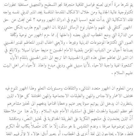
يتم نشرها مرة أخرى لصنع فواصل ثقافية منجرفة نجو التسطيح والتجهيل مستغلة تطورات
تكنولوجية عالية الجاذبية ومن خلال الاشكال المقدمة المنافسة يجد المنبر الديني نفسه يواجه
تلك الاشكالية التي بدأت تضع اسسها اليوم في ادراك الجمهور ووعيه ؟ نحن نبحث عن حق
الجمهور كمتلقي في تفهم واختيار نوع الرسائل المبثوثة ,ان الجمهور اليوم هارب بشكل حتمي
من الدائرة التي وضع الخطاب الديني بعضه (داخلها ), مما حرم الجمهور من نوعية وكثافة
الصور التي تكتنزها الموضوعات الدينية وغيرها . ولايعني اغفال الدور المتعاظم للمنبر الحسيني
بصناعة أجيال من الشباب المؤمن بقضية الامام الحسين ع منهجا حياتيا اصيلا ,ولاابالغ في
ان اشير الى تعاظم معاني هذه الثورة الحسينية انما ترجع الى المنبر الحسيني بالمقام الأول
كشعيرة الهية واجبة الاحياء ,لأنها سبيل علمي وديني مبدع واخاذ لأحياء امر اهل البيت
عليهم السلام .
ومن المعلوم ان الجمهور متعدد المناشىء والثقافات ومستويات التعليم وهذا الجمهور تتنوع فيه
مختلف الاعمار والاجناس والمهن والطبقات الاجتماعية والمهن المختلفة كل هؤلاء الذين
ينتظرون ان يدخل الى بيوتهم صوتا يعبر عنهم وخطابا اقناعيا يدفعهم الى تحفيز مشاعرهم
نحو عظم المصيبة والحدث الجلل في استشهاد الأمام عليه السلام , ولابدّ هنا من ملاحظة
أنّ الذين يعتمدون في منابعهم الفكرية على الطريقة الحداثوية في تحليل النصّ، ومناقشة
الدين بموضوعية صرفة ، وعدم التقديس لما هو سائد، إلّا ما كان متّصلاً بكتاب الله الكريم
فقط، هؤلاء يحتاجون إلى لغة أُخرى في الخطاب، أو بتعبير أدق: هؤلاء لا تؤثّر فيهم اللغة