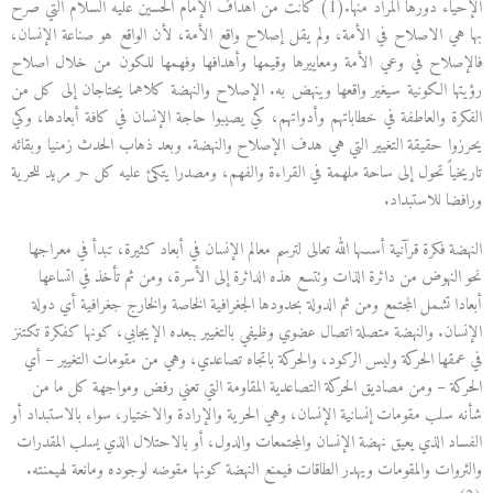
الإحياء دورها المراد منها.(1) كانت من أهداف الإمام الحسين عليه السلام التي صرح
بها هي الاصلاح في الأمة، ولم يقل إصلاح واقع الأمة، لأن الواقع هو صناعة الإنسان،
فالإصلاح في وعي الأمة ومعاييرها وقيمها وأهدافها وفهمها للكون من خلال اصلاح
رؤيتها الكونية سيغير واقعها وينهض به. الإصلاح والنهضة كلاهما يحتاجان إلى كل من
الفكرة والعاطفة في خطاباتهم وأدواتهم، كي يصيبوا حاجة الإنسان في كافة أبعادها، وكي
يحرزوا حقيقة التغيير التي هي هدف الإصلاح والنهضة. وبعد ذهاب الحدث زمنيا وبقائه
تاريخياً تحول إلى ساحة ملهمة في القراءة والفهم، ومصدرا يتكئ عليه كل حر مريد للحرية
ورافضا للاستبداد.
النهضة فكرة قرآنية أسسها الله تعالى لترسم معالم الإنسان في أبعاد كثيرة، تبدأ في معراجها
نحو النهوض من دائرة الذات وتتسع هذه الدائرة إلى الأسرة، ومن ثم تأخذ في اتساعها
أبعادا تشمل المجتمع ومن ثم الدولة بحدودها الجغرافية الخاصة والخارج جغرافية أي دولة
الإنسان. والنهضة متصلة اتصال عضوي وظيفي بالتغيير ببعده الإيجابي، كونها كفكرة تكتنز
في عمقها الحركة وليس الركود، والحركة باتجاه تصاعدي، وهي من مقومات التغيير – أي
الحركة – ومن مصاديق الحركة التصاعدية المقاومة التي تعني رفض ومواجهة كل ما من
شأنه سلب مقومات إنسانية الإنسان، وهي الحرية والإرادة والاختيار، سواء بالاستبداد أو
الفساد الذي يعيق نهضة الإنسان والمجتمعات والدول، أو بالاحتلال الذي يسلب المقدرات
والثروات والمقومات ويهدر الطاقات فيمنع النهضة كونها مقوضه لوجوده ومانعة لهيمنته.