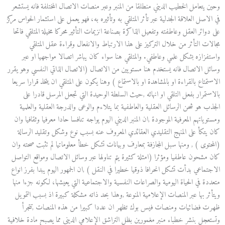
وحين يتعامل الخطيب الديني منطلقا من المنبر وعبر منصات الاتصال المختلفة فانه يستشعر
في الاصل العلاقة الجدلية عبر تأثر المتلقي به وتأثيره به، فهو يعمل على استثمار الحواس مركز
على دوائر العقل وعاطفته وتفعيل الذاكرة بصناعة انزيمات التأثير محركا مخيلة المتلقي فاتحا
مجالات التأثر من خلال التركيز على هذا الارتباط والانفعال وقراءة عقل المتلقي
واستفزازه بشكل علمي وعاطفي. والمتلقي هنا سواء كان يباشر اتصالا مواجهيا او عبر
وسائل الاتصال فانه يستخدم هنا مستويين من الاتصال (الاتصال الذاتي النفسي وهو يقرر
الاستمتاع بالقراءة او بالمشاهدة او بالاستماع ) وهنا يكون على المتلقي ان يتخذ قرارا سريعا
بالاستمرار بفعل التلقي او انهائه ,حيث السلطة الوحيدة التي تجعل المرسل قادرا على
الجذب هو شحن الرسائل العقلية والعاطفية بما يتلاءم والوعى والدرجة العقلية والعلمية
ومستوياتهم المعرفية الموجودة ,ان المنبر الديني اليوم يواجه تنافسا حادا معرفيا وثقافيا وان
كان يتكأ على المنهج التقليدي العقائدي المعروف عنه بسبب نوع وشكل وتقليد الرسالة
(المحتوى ) , ومنها سبل المجازفة بمعارف وبيانات تشكل خطأ معلوماتيا لم تثبت صحته وان
كان مشحون عاطفيا ومؤثرا (امثلة كثيرة يتم تناولها عبر وسائل الاتصال ومواقع التواصل
الاجتماعي بدأت تشكل انحرافا ذوقيا خطيرا في النقل ) ,ان الجمهور اليوم يبدا بفرز انواع
متعددة في الحياة اليومية والصراعات النفسية والاجتماعية التي يعيشها، لكونه جزءا منها
ويتأثر بها عبر المنصات الإعلامية المنوعة ,وهذا بحد ذاته مشكلة كبيرة اذ بسبب التمويل
ظهرت فضائيات ومنصات فيس بوك تظهر ان عددا كبيرا من هذه المنصات ,تتجرأ
وتستعجل بنشر خطباء منبر مغمورين بظل التراشق الإعلامي الديني مما يصبح مادة خلافية