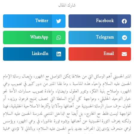
شارك المقال
Twitter
Facebook
WhatsApp
Telegram
LinkedIn
Email
المنبر الحسيني أهم الوسائل التي من خلالها يمكن التواصل مع الجمهور، وإيصال رسالة الإمام
الحسين عليه السلام وإحياء هذه المناسبة ، وما لهذا المنبر من دور كبير في تصويب وعي
الجمهور، وإصلاح بنية الفكر، وتثوير العقول ونهضتها، وإعادة تصويب مسارات الأمة نحو
خيار التوحيد الحقيقي، ومواجهة كل أنواع السلطة التي تتصف بمنهج فرعون ويزيد، أو
تحاول حرف مسار الرسالة الحسينية عن أهدافها ومآلاتها وآثارها الاصلاحية الحقيقية، فهنا
المواجهة ليست فقط مع الخارج، بل أيضا مع الداخل المنتمي لمدرسة الحسين عليه السلام
ولكنه يحرف الثورة الحسينية عن أهدافها ويشوه ثورة عاشوراء في وعي الجمهور، ويؤسس
لوعي منحرف يؤدى إلى انحراف جديد باسم الحسين عليه السلام، وبالتالي لا تؤدي عملية