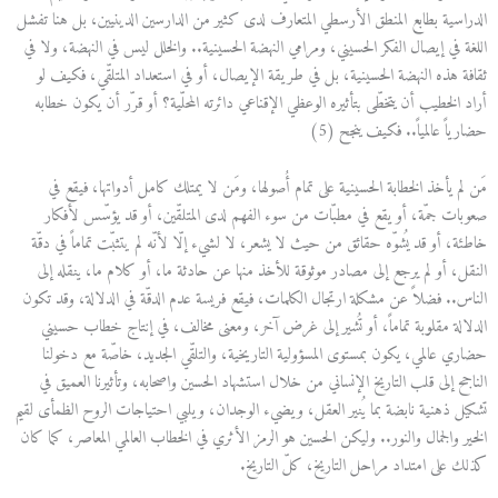
الدراسية بطابع المنطق الأرسطي المتعارف لدى كثير من الدارسين الدينيين، بل هنا تفشل
اللغة في إيصال الفكر الحسيني، ومرامي النهضة الحسينية.. والخلل ليس في النهضة، ولا في
ثقافة هذه النهضة الحسينية، بل في طريقة الإيصال، أو في استعداد المتلقّي، فكيف لو
أراد الخطيب أن يتخطّى بتأثيره الوعظي الإقناعي دائرته المحلّية؟ أو قرّر أن يكون خطابه
حضارياً عالمياً.. فكيف ينجح (5)
مَن لم يأخذ الخطابة الحسينية على تمام أُصولها، ومَن لا يمتلك كامل أدواتها، فيقع في
صعوبات جمّة، أو يقع في مطبّات من سوء الفهم لدى المتلقّين، أو قد يؤسّس لأفكار
خاطئة، أو قد يُشوّه حقائق من حيث لا يشعر، لا لشيء إلّا لأنّه لم يتثبّت تماماً في دقّة
النقل، أو لم يرجع إلى مصادر موثوقة للأخذ منها عن حادثة ما، أو كلام ما، ينقله إلى
الناس.. فضلاً عن مشكلة ارتجال الكلمات، فيقع فريسة عدم الدقّة في الدلالة، وقد تكون
الدلالة مقلوبة تماماً، أو تُشير إلى غرض آخر، ومعنى مخالف، في إنتاج خطاب حسيني
حضاري عالمي، يكون بمستوى المسؤولية التاريخية، والتلقّي الجديد، خاصّة مع دخولنا
الناجح إلى قلب التاريخ الإنساني من خلال استشهاد الحسين واصحابه، وتأثيرنا العميق في
تشكيل ذهنية نابضة بما يُنير العقل، ويضيء الوجدان، ويلبي احتياجات الروح الظمأى لقيم
الخير والجمال والنور.. وليكن الحسين هو الرمز الأثري في الخطاب العالمي المعاصر، كما كان
كذلك على امتداد مراحل التاريخ، كلّ التاريخ.