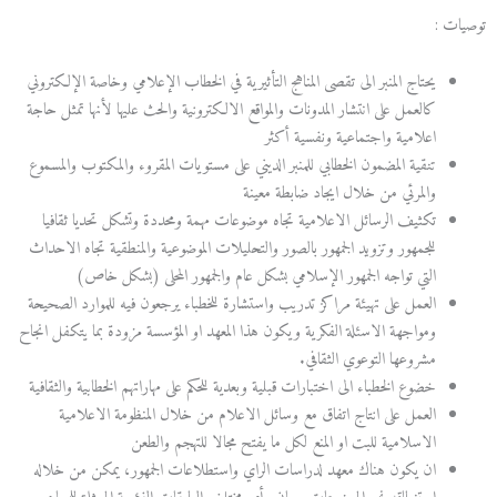
توصيات :
يحتاج المنبر الى تقصى المناهج التأثيرية في الخطاب الإعلامي وخاصة الإلكتروني
كالعمل على انتشار المدونات والمواقع الالكترونية والحث عليها لأنها تمثل حاجة
اعلامية واجتماعية ونفسية أكثر
تنقية المضمون الخطابي للمنبر الديني على مستويات المقروء والمكتوب والمسموع
والمرئي من خلال ايجاد ضابطة معينة
تكثيف الرسائل الاعلامية تجاه موضوعات مهمة ومحددة وتشكل تحديا ثقافيا
للجمهور وتزويد الجمهور بالصور والتحليلات الموضوعية والمنطقية تجاه الاحداث
التي تواجه الجمهور الإسلامي بشكل عام والجمهور المحلى (بشكل خاص)
العمل على تهيئة مراكز تدريب واستشارة للخطباء يرجعون فيه للموارد الصحيحة
ومواجهة الاسئلة الفكرية ويكون هذا المعهد او المؤسسة مزودة بما يتكفل انجاح
مشروعها التوعوي الثقافي.
خضوع الخطباء الى اختبارات قبلية وبعدية للحكم على مهاراتهم الخطابية والثقافية
العمل على انتاج اتفاق مع وسائل الاعلام من خلال المنظومة الاعلامية
الاسلامية للبت او المنع لكل ما يفتح مجالا للتهجم والطعن
ان يكون هناك معهد لدراسات الراي واستطلاعات الجمهور، يمكن من خلاله