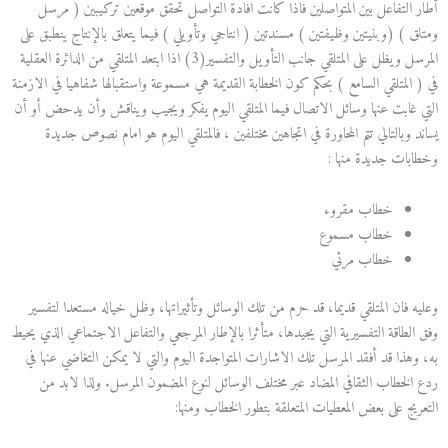
أطار التفاعل بين المتواصلين فاذا كانت افادة التواصل تحقق موقعين تركيبين ( مرسل
ومتلق ) (وبنيتين وظيفتين ) مسندتين ( انتاجي وتأويلي ) فيما يتعلق بالإنتاج ينطبق على
المرسل ويظل على المتلقي جانب التأويل والتفسير(3) اذا ابتعد المتلقي من الدائرة العقلية
في ( المتلقي السامع ) بحكم كون الخطابة القديمة هي مسموعة واستقبالها شفاهيا في الازمنة
التي غابت عنها وسائل الاتصال فيما المتلقي اليوم يفكر ويجيب ويناقش وأن يدحض أو أن
يساند وبالتالي تتم المحاورة في اتجاهين مختلفين ، فالمتلقي اليوم هو امام نصوص جديدة
وخطابات جديدة منها :
خطاب مقروء
خطاب مسموع
خطاب مرئي
وعليه فان المتلقي قديما، قد حرم من تلك الوسائل وتأثيراتها، وظل خياله مستعدا لتفسير
وفق الطاقة التفسيرية التي يجيدها، متأثرا بالإطار المرجعي والتفاعل الاجتماعي الذي يحيط
به، وهذا قد أفقد المرسل تلك الاشارات المتواجدة اليوم والتي لا يمكن التغاضي عنها في
ردع الخطاب الثقافي المضاد عبر مختلف الوسائل لنوع المضمون المرسل. ولذا لابد من
التعريج على بعض المعطيات المتعلقة بتطور الخطاب ومنها: