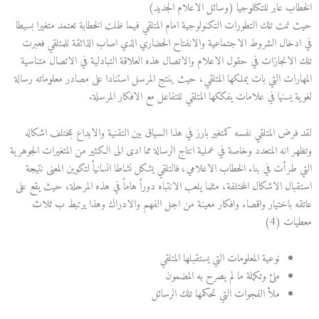
الخطاب عابر للتكنلوجيا (وسائل الاعلام الجديد)
حيث نمت تلك التطورات التكنولوجية امام المتلقي فيما ظلت الخطابة تعتمد متغيرا بسيطا
في ادخال الشروط الاجتماعية والانفتاح الحضاري الذي اصاب الذائقة للمتلقي فعبرت
تلك الانجازات في حقول الاعلام والاتصال هذه العلاقة التبادلية في الاتصال متناسية
المهارات التي بات يملكها المتلقي، حيث ينتج المرسل استنادا على مصادر معلوماته رسالة
لغوية يسنها في علامات يفككها المتلقي للتفاعل مع الافكار المرسلة.
لقد فرض المتلقي نفسه كمتغير بارز في هذا السياق بين التقنية والابداع بمختلف اشكاله
وتظهر انه المتعدد وخاصة في عملية انتاج الرسالة مما ادى الى الكثير من المتغيرات الجوهرية
التي طرأت في بناء الخطاب الاعلامي، فالتلقي يشكل نشاطا انسانياً لتكوين المعنى نتيجة
استقبال الاشكال المختلفة، مثلما يلعب الانتباه دوراً هاماً في هذه المرحلة، حيث يقع على
عاتقه باختيار واقصاء وافكار معينة من اجل الفهم والادراك وهذا يرتبط ب ثلاث
معطيات (4)
نوعية المعلومات التي يستقبلها المتلقي
ملئ وتكملة ما لم يصرح به المضمون
ملأ الفجوات التي تحكمها تلك الرسائل