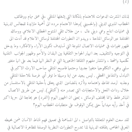
(2)
لذلك انتشرت الدعوات للاهتمام بالمكانة التي يشغلها المتلقي ،في عمق مهام ووظائف
الخطاب المنبري الديني (والحسيني )وهذا الاهتمام مرده الى أهمية متزايدة للمجالس الدينية
في عمليات انتاج وعي ديني عال ، من خلال تلقي المنتوج الخطابي الاعلامي ووسائله
المختلفة عبر الوسائل المتاحة ، ويبدو ان التطورات المختلفة لوسائل الاعلام قد أدت الى
ظهور تغيرات في عمليات الاتصال المنوعة التي تستهدف تكوين الآراء والافكار، وما يدخل
في التوجيه والتثقيف, بعد انهيار الحواجز الثقافية بين البلدان والاُمم وظهور الجوانب التقنية
كحتمية واضحة ، وانتشار مفهوم الثقافة الجماهيرية التي تم النظر اليها فيما بعد على انها متغير
سلبي ومجيء التكنلوجيا متغيرا جديدا وحتميا فاصبح المتلقي صاحب الارث الاكبر في
التبادل والتفاعل اللحظي , ليس ببعيد عن اية وسيلة ما توفر أي فرصة لملاحقة المتلقي
وجذبه لرصد تفاعله واهتمامه وتأثره بالمضامين الذي يتعلق بأحقية المتلقي بالاستفسار من
خلال ردات الفعل والاستجابات التي تصدر منه (كمتلقي), ليس عن طريق الاتصال
المباشر فقط وانما بمختلف الوسائل ، بمعنى ان الجمهور اليوم (الفرد) هو بحاجة الى حرية اكبر
في أخذ رأيه ميدانياً حتى يمكن الوقوف على متطلبات الخطاب اليوم؟
لقد سعت العلوم المتعلقة بالتواصل ، الى المساهمة في تعميق فهم نشاط الانسان ضمن محيطه
المعرفي الخاص بثقافته الدينية لذا تتدرج التطورات النظرية الوصفة للظاهرة الاتصالية في