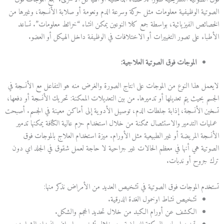
الصوتية الوظيفية معلومات مثل حركة وسرعة الدم ونعومة أو صلابة الأنسجة، وغيرها من
الخصائص الفيزيائية، بواسطة جمع كلا النوعين يمكن انشاء “خرائط معلومات”. تساعد
الأطباء على تصور التغييرات أو الاختلافات في الوظيفة داخل الهيكل أو العضو.
الموجات فوق الصوتية العلاجية:
لايعمل هذا النوع من الموجات على انتاج الصورة والغرض منه هو التفاعل مع الأنسجة في
الجسم بحيث يتم تعديلها أو تدميرها. من بين التعديلات الممكنة: تحريك الأنسجة أو دفعها،
تسخين الأنسجة، إذابة جلطات الدم، توصيل الأدوية إلى أماكن معينة في الجسم. أصبحت
عمليات التدمير والاستئصال ممكنة من خلال استخدام حزم عالية الكثافة يمكنها تدمير
الأنسجة المريضة أو غير الطبيعية مثل الأورام. ميزة استخدام العلاج بالموجات فوق
الصوتية هي أنها في معظم الحالات غير جراحية لا حاجة لعمل شقوق في الجلد اي دون
ترك جروح أو ندبات.
تستخدم الموجات فوق الصوتية في تشخيص العديد من الأمراض نذكر منها:
تشخيص نشاط اوخمول الغدة الدرقية.
الكشف عن أورام الكبد من خلال تحديد الحجم والشكل.