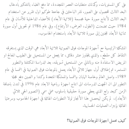
على كل المستويات، وكذلك متطلبات العصر المتجددة، مما دفع العلماء بالتفكير بادخال
البعد الثالث للحصول على الصور. نشر الباحثين في جامعة طوكيو اول تقرير عن استخدام
البعد الثالث لأنتاج صورة حية مجسمة (ثلاثية الأبعاد) للأعضاء الداخلية للأنسان في عام
1984 حيث تضمنت (الطول، العرض، الأرتفاع). وفي عام 1986 تم تحويل أول صورة
ثنائية الأبعاد للجنين إلى صورة ثلاثية الأبعاد باستخدام الحاسوب.
المشكلة الرئيسية مع أجهزة الموجات فوق الصوتية ثلاثية الأبعاد هي الوقت الذي يستغرقه
التقاط كل مقطع، والذي يتجاوز عشر دقائق، مما يجعل من المستحيل على الطبيب المعالج او
المريض الاستفادة منه وبالتالي من المستحيل تسويقه. بعد الدراسة المكثفة والتطوير
المستمر، تم إطلاق أول جهاز ثلاثي الأبعاد يعمل بالموجات فوق الصوتية في النمسا في عام
1989. واصل العالم وخاصة اليابان والنمسا والمملكة المتحدة وكندا و الصين دفع عجلة
التطور الى ان اتجهت الدرسات الى انتاج اجهزة رباعية الابعاد عام 1996 في لندن باضافة
الزمن كبعد رابع الذي يعطي صورة حقيقية باسلوب عملي سمي (التصوير الحي ثلاثي
الأبعاد)، لم يكن ليحصل هذا الأنجاز لولا التطورات الهائلة في اجهزة الحاسوب وسرعتها
الهائلة بإجراء العمليات الحسابية.
كيف تعمل اجهزة الموجات فوق الصوتية؟