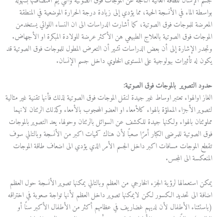
جسم الإنسان للطاقة العالية الناتجة عن الموجات فوق الصوتية والتي يتم امتصاصها بسهولة
بواسطة الماء في الأنسجة الحية، مما يؤدي إلى زيادة درجة الحرارة الموضعية في المنطقة
المعرضة للموجات فوق الصوتية، كما أشارت الدراسات الى ان النساء اللواتي يستخدمن
الموجات فوق الصوتية بالعلاج الطبيعي هن الأكثر عرضة للولادة المبكرة او الأجهاض.
وتجدر الإشارة إلى أن بعض الدراسات تشير أن التعرض المطول للموجات فوق الصوتية قد
يكون له تأثيرات بيولوجية على المستوى الخلوي داخل جسم الإنسان.
حدود التصوير بالموجات فوق الصوتية:
الغاز اوالهواء تعتبر اوساط غير جيدة لنقل الموجات فوق الصوتية لذلك فأنها تقنية غير مثالية
لتصوير الأجزاء المملؤة بالهواء كلأمعاء او العضو المحجوب بالأمعاء وكذلك الرئتان لانهما
مملوئتان بالهواء ولكنها جيدة للكشف عن السوائل بالرئتان وحولها. يعد التصوير بالموجات
فوق الصوتية للمرضى الكبار أمرًا صعبًا لأن هناك كميات اكبر من الأنسجة وبالتالي سوف
تقطع الموجات مسافات اكبر داخل الجسم الأمر الذي يؤدي الى اضعاف طاقة الموجات
المنعكسة الى المجس.
يمكن استعمالها لرؤية الجزء الخارجي من العظم وبالتالي يمكنها تصوير الأنسجة حول العظم
اضافة الى تحديد الكسور لكن لايمكنها تصوير داخل العظم لأنها تواجة صعوبة في اختراقه
(باستثناء الأطفال لأن لديهم غضاريف في عظامهم أكثر من الأطفال الأكبر سنًا أو