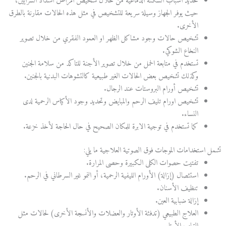
تحديد اسباب السكتة الدماغية من خلال تشخيص امراض انسداد الشرايين،
حيث يوفر الجهاز وسيلة سريعة للتشخيص في مثل هذه الحالات مقارنة بالطرق
الأخرى.
تشخيص حالات وجود مشاكل الظهر او العمود الفقري من خلال تصوير
النخاع الشوكي.
تستخدم في متابعة الحمل من خلال تصوير الأجنة للتاكد من سلامة الجنين
وكذلك تشخيص بعض الحالات الغير طبيعية كالتشوهات البدنية بالجنين.
تشخيص أورام البروستات عند الرجال.
تشخيص اورام تليف الرحم والمبايض وتحديد وجود الأكياس الرحمية لدى
النساء.
كما تستخدم في توجية الابرة للمكان الصحيح في حال الحاجة لأخذ خزعة.
تشمل استخدامات الموجات فوق الصوتية العلاجية ما يلي:
تفتيت حصوات الكلى الكبيرة وحصى المرارة.
استئصال (إزالة) الأورام الليفية الرحمية، أو النمو غير السرطاني في الرحم.
تنظيف الأسنان.
إزالة ضبابية العين.
العلاج الطبيعي (تدفئة الأوتار والعضلات والأنسجة الأخرى) لحالات مثل