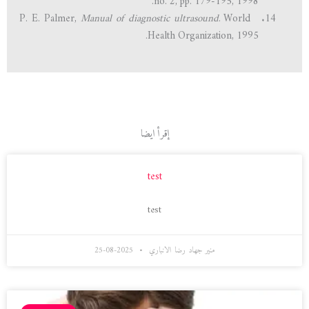
no. 2, pp. 179-195, 1998.
Manual of diagnostic ultrasound
. World
P. E. Palmer,
Health Organization, 1995.
إقرأ ايضا
test
test
منير جهاد رضا الانباري
2025-08-25