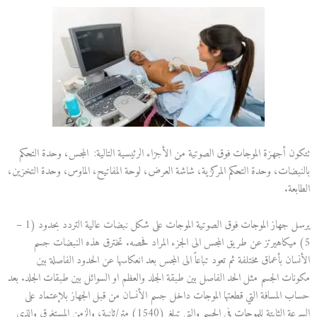
تتكون أجهزة الموجات فوق الصوتية من الأجزاء الرئيسية التالية: المجس، وحدة التحكم
بالنبضات، وحدة التحكم المركزية، شاشة العرض، لوحة المفاتيح، الماوس، وحدة التخزين،
الطابعة.
يرسل جهاز الموجات فوق الصوتية الموجات على شكل نبضات عالية التردد بحدود (1 –
5) ميكاهيرتز عن طريق المجس الى الجزء المراد فحصه. تخترق هذه النبضات جسم
الأنسان بأعماق مختلفة ثم تعود تباعاً الى المجس بعد انعكاسها عن الحدود الفاصلة بين
مكونات الجسم مثل الحد الفاصل بين طبقة الجلد والعظم او السوائل بين طبقات الجلد. بعد
حساب المسافة التي قطعتها الموجات داخل جسم الأنسان من قبل الجهاز بلإعتماد على
السرعة الثابتة للموجات في الجسم والتي تبلغ (1540) متر/ثانية، والزمن المستغرق والذي