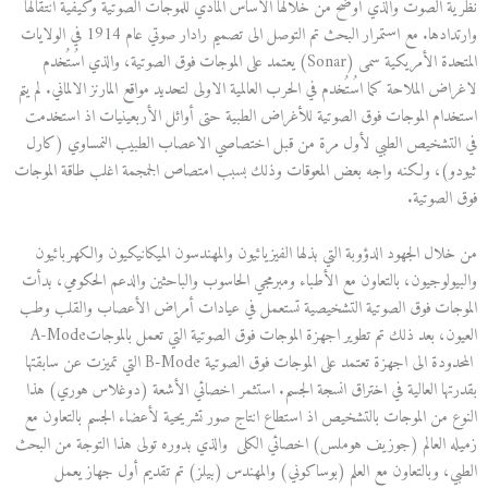
نظرية الصوت والذي أوضح من خلالها الأساس المادي للموجات الصوتية وكيفية انتقالها
وارتدادها. مع استمرار البحث تم التوصل الى تصميم رادار صوتي عام 1914 في الولايات
المتحدة الأمريكية سمى (Sonar) يعتمد على الموجات فوق الصوتية، والذي اسُتُخدم
لاغراض الملاحة كما اسُتُخدم في الحرب العالمية الاولى لتحديد مواقع المارنز الالماني. لم يتم
استخدام الموجات فوق الصوتية للأغراض الطبية حتى أوائل الأربعينيات اذ استخدمت
في التشخيص الطبي لأول مرة من قبل اختصاصي الاعصاب الطبيب النمساوي (كارل
ثيودو)، ولكنه واجه بعض المعوقات وذلك بسبب امتصاص الجمجمة اغلب طاقة الموجات
فوق الصوتية.
من خلال الجهود الدؤوبة التي بذلها الفيزيائيون والمهندسون الميكانيكيون والكهربائيون
والبيولوجيون، بالتعاون مع الأطباء ومبرمجي الحاسوب والباحثين والدعم الحكومي، بدأت
الموجات فوق الصوتية التشخيصية تستعمل في عيادات أمراض الأعصاب والقلب وطب
العيون، بعد ذلك تم تطوير اجهزة الموجات فوق الصوتية التي تعمل بالموجاتA‑Mode
المحدودة الى اجهزة تعتمد على الموجات فوق الصوتية B-Mode التي تميزت عن سابقتها
بقدرتها العالية في اختراق انسجة الجسم. استثمر اخصائي الأشعة (دوغلاس هوري) هذا
النوع من الموجات بالتشخيص اذ استطاع انتاج صور تشريحية لأعضاء الجسم بالتعاون مع
زميله العالم (جوزيف هوملس) اخصائي الكلى والذي بدوره تولى هذا التوجة من البحث
الطبي، وبالتعاون مع العلم (بوساكوني) والمهندس (بيلز) تم تقديم أول جهاز يعمل