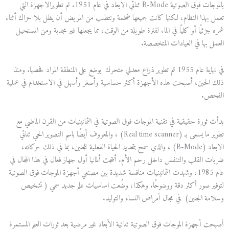
بالموجات فوق الصوتية B-Mode ثنائي الابعاد في عام 1951. تم تطويرالاجهزة التي
تعمل بهذا النظام، لكنها كانت جميعها ضخمة وتتطلب من المريض أن يظل بلا حراك أثناء
غمره جزئيًا أو كليًا في الماء لفترة طويلة من الوقت، مما يجعلها غير مجدية ومن المستحيل
العمل بها في العيادات المتخصصة.
في نهاية عام 1955 تم تطوير ذراع معدني متحرك يوضع على المنطقة المراد فحصها. ومنذ
ذلك الحين، أصبحت هذه الأجهزة أكثر حساسية وأصغر وأسهل في الاستخدام في عملية
الفحص.
بدأت ثورة حقيقية في تقنية الموجات فوق الصوتية في الثمانينيات من القرن الماضي مع
تطوير ما يسمى بـ (Real time scanner) ، والمعروف أيضًا باسم التصوير الحي ثنائي
الابعاد (B-Mode) ، والذي سمح بتحديد الحياة الفعلية للجنين، بما في ذلك حركاته،
ضربات القلب والتنفس داخل رحم الأم. أنتجت ألمانيا أول جهاز فعال في هذا المجال في
عام 1985، وشهدت الثمانينيات منافسة شديدة بين مصنعي أجهزة الموجات فوق الصوتية
لتوفير صور أكثر دقة ووضوحًا. وهكذا، وضُعت اساسيات علم جديد سمي ( تشخيص
وسلامة الجنين) في مجال أمراض النساء والتوليد.
أصبحت أجهزة الموجات فوق الصوتية ثنائية الأبعاد غير مرضية بعد ثورات العلم المستمرة