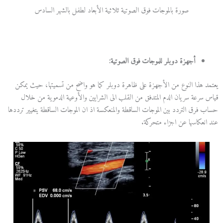
صورة بالموجات فوق الصوتية ثلاثية الأبعاد لطفل بالشهر السادس
أجهزة د
و
بلر للموجات فوق الصوتية:
يعتمد هذا النوع من الأجهزة على ظاهرة دوبلر كما هو واضح من تسميتها، حيث يمكن
قياس سرعة سريان الدم المتدفق من القلب الى الشرايين والأوعية الدموية من خلال
حساب فرق التردد بين الموجات الساقطة والمنعكسة اذ ان الموجات الساقطة يتغيير ترددها
عند انعكاسها عن اجزاء متحركة.