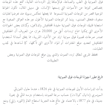
فوق الصوتية في الطب والصناعة. فبالإضافة إلى الترددات العالية، تتمتع هذه الموجات
بخصائص تميزها عن الأصوات التي يسمعها الإنسان. على سبيل المثال، تكون اطوالها
الموجية اقصر من الموجات الصوتية المسموعة مما يجعلها تنعكس بسهولة عند تعرضها لعقبات
صغيرة، فتخلق الصدى، بينما تمر الموجات الصوتية الأطول عبر هذه العوائق الصغيرة مع
استجابة قليلة. الموجات فوق الصوتية مفيدة للخفافيش والدلافين، وكذلك بعض الحيوانات
الأخرى التي يمكنها سماع ترددات أعلى من 20,000 هرتز. من المعروف أن الخفافيش
تصدر صرخات قصيرة فوق صوتية ترتد عن الأشياء القريبة، مما يخلق أصداءًا تستخدمها
الخفافيش لتحديد موقع الحشرات أو المواد الأخرى التي تأكلها، كما تساعدها في تجنب
العقبات.
مخطط تقريبي لنطاق تردد الصوت والذي يبين موقع الموجات فوق الصوتية وبعض
التطبيقات
تاريخ تطور اجهزة الموجات فوق الصوتية
:
بدأت الدراسات الأولى للموجات الصوتية في عام 1826، عندما حاول الفيزيائي
السويسري (دانيال كولادن) حساب سرعة الصوت باستخدام جرسه المائي في بحيرة
جنيفا، في عام 1877، بالاعتماد على نتائج هذه التجربة استطاع العالم (اللورد رايلي) وضع