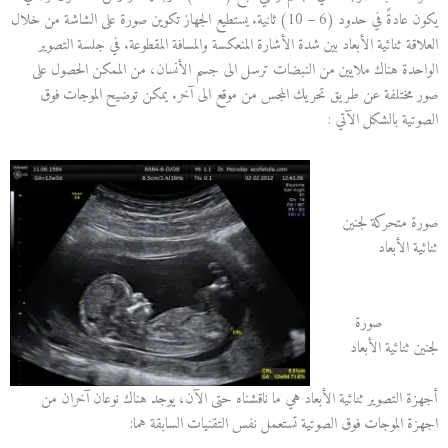
يكون عادةً في حدود (6 – 10) ثانية. يستطيع الجهاز تكوين صورة على الشاشة من خلال
العلاقة ثنائية الأبعاد بين شدة الأشارة المنعكسة والمسافة المقطوعة. في جلسة التصوير
الواحدة هناك ملايين من النبضات ترسل الى جسم الأنسان، من الممكن الحصول على
صور مختلفة عن طريق تحريك المجس من موقع الى آخر. يمكن توضيح الموجات فوق
الصوتية بالشكل الآتي :
صورة متحركة لجنين
ثنائية الأبعاد
صورة
لجنين ثنائية الأبعاد
أجهزة التصوير ثنائية الأبعاد هي ما ناقشناه حتى الآن، يوجد هناك نوعان آخران من
اجهزة الموجات فوق الصوتية تستعمل نفس التقنيات السابقة هما: