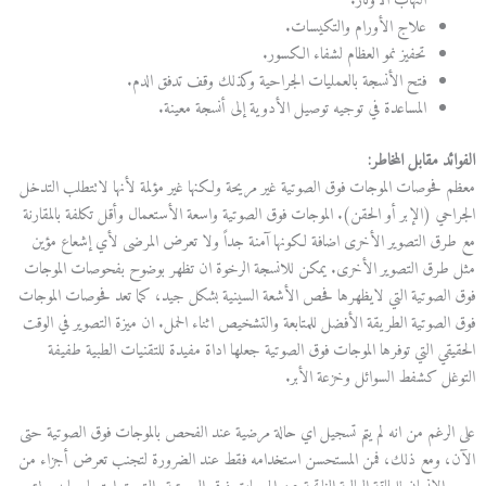
التهاب الأوتار.
علاج الأورام والتكيسات.
تحفيز نمو العظام لشفاء الكسور.
فتح الأنسجة بالعمليات الجراحية وكذلك وقف تدفق الدم.
المساعدة في توجيه توصيل الأدوية إلى أنسجة معينة.
الفوائد مقابل المخاطر
:
معظم فحوصات الموجات فوق الصوتية غير مريحة ولكنها غير مؤلمة لأنها لاتتطلب التدخل
الجراحي (الإبر أو الحقن). الموجات فوق الصوتية واسعة الأستعمال وأقل تكلفة بالمقارنة
مع طرق التصوير الأخرى اضافة لكونها آمنة جداً ولا تعرض المرضى لأي إشعاع مؤين
مثل طرق التصوير الأخرى. يمكن للانسجة الرخوة ان تظهر بوضوح بفحوصات الموجات
فوق الصوتية التي لايظهرها فحص الأشعة السينية بشكل جيد، كما تعد فحوصات الموجات
فوق الصوتية الطريقة الأفضل للمتابعة والتشخيص اثناء الحمل. ان ميزة التصوير في الوقت
الحقيقي التي توفرها الموجات فوق الصوتية جعلها اداة مفيدة للتقنيات الطبية طفيفة
التوغل كشفط السوائل وخزعة الأبر.
على الرغم من انه لم يتم تسجيل اي حالة مرضية عند الفحص بالموجات فوق الصوتية حتى
الآن، ومع ذلك، فمن المستحسن استخدامه فقط عند الضرورة لتجنب تعرض أجزاء من