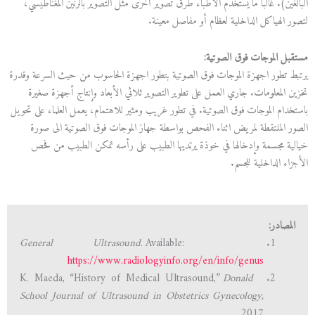
البالغين). غالبًا ما يستخدم الأطباء طرق تصوير أخرى مثل التصوير بالرنين المغناطيسي،
لتصور الهياكل الداخلية لعظام أو مفاصل معينة.
مستقبل الموجات فوق الصوتية
:
يرتبط تطور اجهزة الموجات فوق الصوتية بتطور اجهزة الحاسوب من حيث السرعة وقدرة
تخزين المعلومات. جاري العمل على تطوير التصوير ثلاثي الأبعاد وإنتاج أجهزة صغيرة
باستخدام الموجات فوق الصوتية. في تطور غريب ومثير للاهتمام، يعمل العلماء على تحويل
الصور الملتقطة لمريض اثناء الفحص بواسطة جهاز الموجات فوق الصوتية الى صورة
خيالية مجسمة وإدخالها في خوذة يرتديها الطبيب على رأسه تمكن الطبيب من فحص
الأجزاء الداخلية للجسم.
المصادر:
General Ultrasound
. Available:
https://www.radiologyinfo.org/en/info/genus
Donald
K. Maeda, “History of Medical Ultrasound,”
School Journal of Ultrasound in Obstetrics Gynecology,
2017.