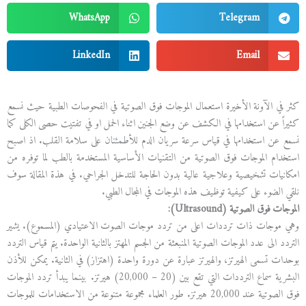
WhatsApp
Telegram
LinkedIn
Email
كثر في الآونة الأخيرة استعمال الموجات فوق الصوتية في الفحوصات الطبية حيث نسمع
كثيراً عن استخدامها في الكشف عن وضع الجنين اثناء الحمل او في تفتيت حصى الكلى كما
نسمع عن استخدامها في قياس سرعة سريان الدم للأطمئنان على سلامة القلب. اذ اصبح
استخدام الموجات فوق الصوتية من التقنيات الأساسية المستخدمة بالطب لما توفره من
امكانيات تشخيصية وعلاجية عالية بدون الحاجة للتدخل الجراحي. في هذة المقالة سوف
نلقي الضوء على كيفية توظيف هذه الموجات في المجال الطبي.
الموجات فوق الصوتية (
Ultrasound
):
وهي موجات ذات ترددات اعلى من تردد موجات الصوت الاعتيادي (المسموع). يشير
التردد الى عدد الموجات الصوتية المنبعثة من الجسم المهتز بالثانية الواحدة. يتم قياس التردد
بوحدات تسمى الهيرتز، والهيرتز عبارة عن دورة واحدة (اهتزاز) في الثانية. يمكن للأذن
البشرية سماع الترددات التي تقع بين (20 – 20,000) هيرتز. بينما يبدأ تردد الموجات
فوق الصوتية عند 20,000 هيرتز. طور العلماء مجموعة متنوعة من الاستخدامات للموجات