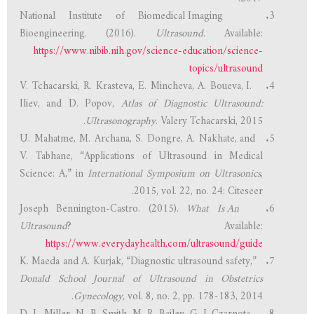
National Institute of Biomedical Imaging
Bioengineering. (2016).
Ultrasound
. Available:
https://www.nibib.nih.gov/science-education/science-
topics/ultrasound
V. Tchacarski, R. Krasteva, E. Mincheva, A. Boueva, I.
Iliev, and D. Popov,
Atlas of Diagnostic Ultrasound:
Ultrasonography
. Valery Tchacarski, 2015.
U. Mahatme, M. Archana, S. Dongre, A. Nakhate, and
V. Tabhane, “Applications of Ultrasound in Medical
Science: A,” in
International Symposium on Ultrasonics
,
2015, vol. 22, no. 24: Citeseer.
What Is An
Joseph Bennington-Castro. (2015).
Ultrasound
? Available:
https://www.everydayhealth.com/ultrasound/guide
K. Maeda and A. Kurjak, “Diagnostic ultrasound safety,”
Donald School Journal of Ultrasound in Obstetrics
Gynecology,
vol. 8, no. 2, pp. 178-183, 2014.