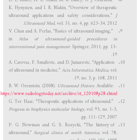
D. L. Miller, N. B. Smith, M. R. Bailey, G. J. Czarnota,
K. Hynynen, and I. R. Makin, “Overview of therapeutic
ultrasound applications and safety considerations,”
J
Ultrasound Med,
vol. 31, no. 4, pp. 623-34, 2012.
V. Chan and A. Perlas, “Basics of ultrasound imaging,”
in
Atlas of ultrasound-guided procedures in
interventional pain management
: Springer, 2011, pp. 13-
19.
A. Carovac, F. Smajlovic, and D. Junuzovic, “Application
of ultrasound in medicine,”
Acta Informatica Medica,
vol.
19, no. 3, p. 168, 2011.
Ultrasound History
. Available:
B. W. Orenstein. (2008).
https://www.radiologytoday.net/archive/rt_120108p28.shtml
G. Ter Haar, “Therapeutic applications of ultrasound,”
Progress in biophysics molecular biology,
vol. 93, no. 1-3,
pp. 111-129, 2007.
P. G. Newman and G. S. Rozycki, “The history of
ultrasound,”
Surgical clinics of north America,
vol. 78,