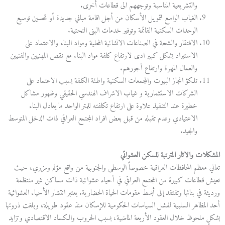
والتشريعية المناسبة وتوجههم الى قطاعات أخرى.
الغياب الواسع لتمويل الأسكان من أجل اقامة مباني جديدة أو تحسين توسيع
الوحدات السكنية القائمة وتوفير خدمات البنى التحتية.
الافتقار والشحة في الصناعات الانشائية المحلية ومواد البناء والاعتماد على
الاستيراد بشكل كبير ادى لارتفاع كلفة مواد البناء مع نقص المهنيين والفنيين
والعمال المهرة وارتفاع أجورهم.
تلكؤ انجاز البيوت والمجمعات السكنية واطئة الكلفة بسبب الاعتماد على
الشركات الاستثمارية و غياب الاشراف الهندسي الحقيقي وظهور مشاكل
خطيرة عند التنفيذ علاوة على ارتفاع تكلفته للمتر الواحد ما يعادل البناء
الاعتيادي وعدم تقبله من قبل بعض افراد المجتمع العراقي ذات الدخل المتوسط
والجيد.
المشكلات
والاثار المترتبة
للسكن
العشوائي
تعاني معظم المحافظات العراقية خصوصاً الوسطى والجنوبية من واقع مؤلم ومزري، حيث
تعيش قطاعات كبيرة من المجتمع العراقي في أحياء عشوائية ذات مساكن غير منتظمة
ورديئة في بنائها وتفتقد إلى أبسط مقومات الحياة الحضارية. يعتبر انتشار الأحياء العشوائية
أحد المظاهر السلبية لفشل السياسات الحكومية للإسكان منذ عقود طويلة، وبلغت ذروتها
بشكلٍ ملحوظ خلال العقود الأربعة الماضية، بسبب الحروب والكساد الاقتصادي وتزايد