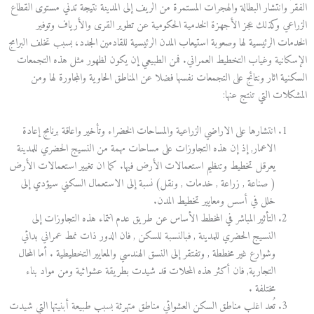
الفقر وانتشار البطالة والهجرات المستمرة من الريف إلى المدينة نتيجة تدني مستوى القطاع
الزراعي وكذلك عجز الأجهزة الخدمية الحكومية عن تطوير القرى والأرياف وتوفير
الخدمات الرئيسية لها وصعوبة استيعاب المدن الرئيسية للقادمين الجدد، بسبب تخلف البرامج
الإسكانية وغياب التخطيط العمراني. فمن الطبيعي إن يكون لظهور مثل هذه التجمعات
السكنية اثار ونتائج على التجمعات نفسها فضلا عن المناطق الحاوية والمجاورة لها ومن
المشكلات التي تنتج عنها:
انتشارها على الاراضي الزراعية والمساحات الخضراء وتأخير واعاقة برنامج إعادة
الاعمار, إذ إن هذه التجاوزات على مساحات مهمة من النسيج الحضري للمدينة
يعرقل تخطيط وتنظيم استعمالات الأرض فيها. كما ان تغيير استعمالات الأرض
( صناعة , زراعة , خدمات , ونقل) نسبة إلى الاستعمال السكني سيؤدي إلى
خلل في أسس ومعايير تخطيط المدن.
التأثير المباشر في المخطط الأساس عن طريق عدم انتماء هذه التجاوزات إلى
النسيج الحضري للمدينة , فبالنسبة للسكن , فان الدور ذات نمط عمراني بدائي
وشوارع غير مخططة , وتفتقر إلى النسق الهندسي والمعايير التخطيطية . أما المحال
التجارية, فان أكثر هذه المحلات قد شيدت بطريقة عشوائية ومن مواد بناء
مختلفة .
تُعد اغلب مناطق السكن العشوائي مناطق متهرئة بسبب طبيعة أبنيتها التي شيدت