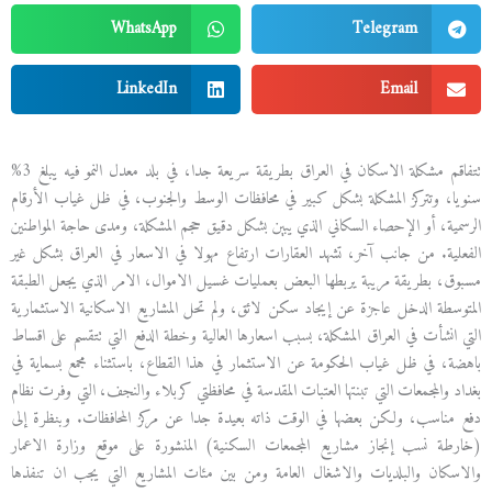
WhatsApp
Telegram
LinkedIn
Email
تتفاقم مشكلة الاسكان في العراق بطريقة سريعة جدا، في بلد معدل النمو فيه يبلغ 3%
سنويا، وتتركز المشكلة بشكل كبير في محافظات الوسط والجنوب، في ظل غياب الأرقام
الرسمية، أو الإحصاء السكاني الذي يبين بشكل دقيق حجم المشكلة، ومدى حاجة المواطنين
الفعلية. من جانب آخر، تشهد العقارات ارتفاع مهولا في الاسعار في العراق بشكل غير
مسبوق، بطريقة مريبة يربطها البعض بعمليات غسيل الاموال، الامر الذي يجعل الطبقة
المتوسطة الدخل عاجزة عن إيجاد سكن لائق، ولم تحل المشاريع الاسكانية الاستثمارية
التي انشأت في العراق المشكلة، بسبب اسعارها العالية وخطة الدفع التي تتقسم على اقساط
باهضة، في ظل غياب الحكومة عن الاستثمار في هذا القطاع، باستثناء مجمع بسماية في
بغداد والمجمعات التي تبنتها العتبات المقدسة في محافظتي كربلاء والنجف، التي وفرت نظام
دفع مناسب، ولكن بعضها في الوقت ذاته بعيدة جدا عن مركز المحافظات. وبنظرة إلى
(خارطة نسب إنجاز مشاريع المجمعات السكنية) المنشورة على موقع وزارة الاعمار
والاسكان والبلديات والاشغال العامة ومن بين مئات المشاريع التي يجب ان تنفذها