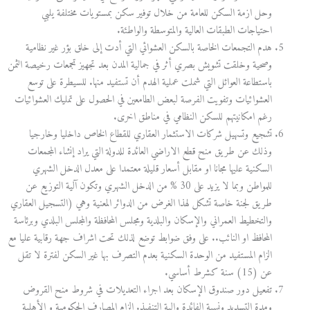
وحل ازمة السكن للعامة من خلال توفير سكن بمستويات مختلفة يلبي
احتياجات الطبقات العالية والمتوسطة والواطئة.
هدم التجمعات الخاصة بالسكن العشوائي التي أدت إلى خلق بؤر غير نظامية
وصحية وخلقت تشويش بصري أثر في جمالية المدن بعد تجهيز تجمعات رخيصة الثمن
باستطاعة العوائل التي شملت عملية الهدم أن تستفيد منها. للسيطرة على توسع
العشوائيات وتفويت الفرصة لبعض الطامعين في الحصول على تمليك العشوائيات
رغم امكانيتهم للسكن النظامي في مناطق اخرى.
تشجيع وتسهيل شركات الاستثمار العقاري للقطاع الخاص داخليا وخارجيا
وذلك عن طريق منح قطع الاراضي العائدة للدولة التي يراد إنشاء المجمعات
السكنية عليها مجانا او مقابل أسعار قليلة معتمدا على معدل الدخل الشهري
للمواطن وبما لا يزيد على 30 % من الدخل الشهري وتكون آلية التوزيع عن
طريق لجنة خاصة تشكل لهذا الغرض من الدوائر المعنية وهي (التسجيل العقاري
والتخطيط العمراني والإسكان والبلدية ومجلس المحافظة والمجلس البلدي وبرئاسة
المحافظ او النائب.. على وفق ضوابط توضع لذلك تحت اشراف جهة رقابية عليا مع
الزام المستفيد من الوحدة السكنية بعدم التصرف بها غير السكن لفترة لا تقل
عن (15) سنة كشرط أساسي.
تفعيل دور صندوق الإسكان بعد اجراء التعديلات في شروط منح القروض
ومدة التسديد ونسبة الفائدة والية التنفيذ. الزام المصارف الحكومية و الأهلية