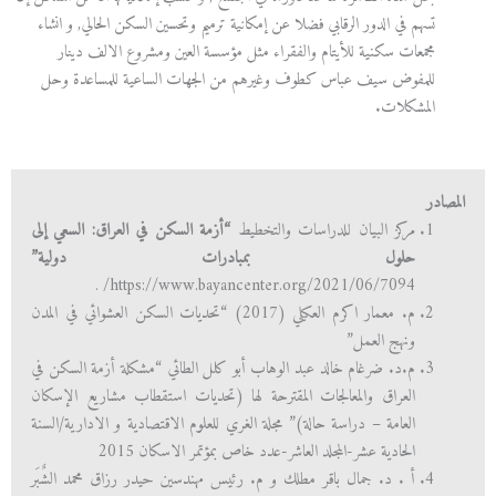
تسهم في الدور الرقابي فضلا عن إمكانية ترميم وتحسين السكن الحالي, و انشاء
مجمعات سكنية للأيتام والفقراء مثل مؤسسة العين ومشروع الالف دينار
للمفوض سيف عباس كطوف وغيرهم من الجهات الساعية للمساعدة وحل
المشكلات.
المصادر
مركز البيان للدراسات والتخطيط
“أزمة السكن في العراق: السعي إلى
حلول بمبادرات دولية”
https://www.bayancenter.org/2021/06/7094/ .
م. معمار اكرم العكيلي (2017) “تحديات السكن العشوائي في المدن
ونهج العمل”
م.د. ضرغام خالد عبد الوهاب أبو كلل الطائي “مشكلة أزمة السكن في
العراق والمعالجات المقترحة لها (تحديات استقطاب مشاريع الإسكان
العامة – دراسة حالة)” مجلة الغري للعلوم الاقتصادية و الادارية/السنة
الحادية عشر-المجلد العاشر-عدد خاص بمؤتمر الاسكان 2015
أ . د. جمال باقر مطلك و م. رئيس مهندسين حيدر رزاق محمد الشٌبَر