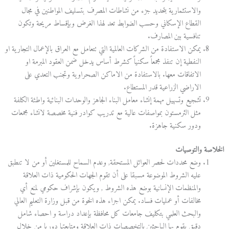
والاستثمارية بتحديد جزء من نشاطات المصرف بتسليف المواطنين في مجال
القطاع الإسكاني وحسب الضوابط تعد لهذا الغرض وبإقساط مريحة وتكون
تنافسية بين المصارف.
يمكن الاستفادة من الشركات العالمية التي تتعامل مع العراق بالإعمال التجارية او
النفطية إن تنفذ مجمعاً سكنياً كشرط أساس يدخل ضمن العقود المبرمة او
الاتفاقات معها. بالاستفادة من الاماكن الصحراوية وتجنب التعدي على
الاراضي الزراعية قدر المستطاع.
تشجيع وتسهيل مهمة إنشاء معامل البناء الجاهز والوحدات البنائية واطئة الكلفة
مثل الثرمستون بمواصفات عالية مع تدريب كوادر فنية مخصصة لانشاء مجمعات
ودور سكنية جاهزة.
الخلاصة والتوصيات
وضع محددات لحصر العوائل المستحقة, وعدم السماح للمستغلين أو من لا تنطبق
عليه الشروط الموضوعة مسبقا على أن تقوم الجهات الحكومية ذات العلاقة
والمنظمات الإنسانية بوضع هذه الشروط , ويكون بإشراف حكومي لمنع أي
مخالفات أو عمليات فساد. يمكن اجراء هذه الخوة من قبل وزارة التعليم العالي
والبحث العلمي بتكليف جامعات كل محافظة بإعداد دراسة و احصاء شامل
دقيق يقوم بها الباحثين بالتخصصات ذات العلاقة ومتابعتها دوريا من خلال