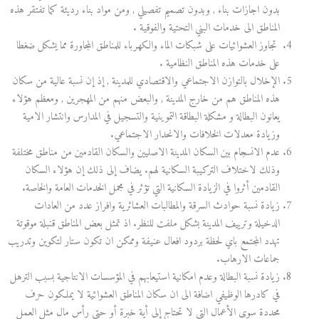
بدون اجازات بناء , وبدون تصميم تفصيلي , ومن مواد بناء رديئة كما تفتقر هذه
المناطق الى خدمات البني التحتية والفوقية .
تجاوز العشوائيات على شبكات الماء والكهرباء للمناطق المجاورة مما يشكل ضغطا
على خدمات هذه المناطق النظامية .
الإخلال بالتوازن الاجتماعي والاقتصادي للمدينة , إذ إن نسبة عالية من سكان
هذه المناطق هم من خارج المدينة , والبعض منهم من المهجرين , ومعظم هؤلاء
يعانون البطالة و مشكلة البطاقة التموينية والتسجيل في المدارس وانتشار الامية
وزيادة معدلات الخلافات والانحدار الاجتماعي.
عدم الانسجام بين السكان المدينة الاصليين والسكان القادمين من مناطق مختلفة
وذلك لاختلاف التركيبة السكانية لهم. يضاف إلى ذلك إن هؤلاء السكان
القادمين أثروا في الزيادة السكانية التي تؤثر في مجمل الخدمات العامة والخاصة.
زيادة نسبة حوادث السرقة والمطالبات العشائرية وافراز عدد من العادات
الدخيلة وترييف المدينة بشكل ملفت للنظر. اذ تمثل بعض المناطق قنبلة موقوتة
تهدد المجتمع باي لحظة بردود افعال عنيفة وممكن ان تكون ستار لتكوين وتدريب
جماعات الارهاب.
زيادة نسبة البطالة وعدم امكانية استيعابهم في المؤسسات الانتاجية بسبب الترهل
في كادرها الوظيفي اضافة الى ان سكان المناطق العشوائية لا يملكون حرف
محددة سوى الأعمال التي لا تحتاج إلى أية خبرة أو حتى رأس مال مثل العمل