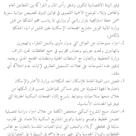
توفير البيئة الاقتصادية لتكوين وتدفق رأس المال و الشراكة بين القطاعين العام
والخاص وايلاء الموضوع الاهمية القصوى في قوانين الدولة تخصيص ميزانية سنوية
ضمن خطة استراتيجية بقرار رئاسي أو وزاري بما يناسب حجم المشكلة من قبل
وزارة المالية لتمويل مشاريع المجمعات الإسكانية لحين تقليل او انهاء المشكلة
بالكامل.
اجراء مسوحات عن العوائل التي بدون مأوى وتشمل الفقراء والمهجرين
والمهاجرين وتحديد هويتهم ومصادر هجرتهم في جميع المحافظات تحت اشراف
وزارة التخطيط وبالتعاون مع السلطات المحلية ومنظمات المجتمع المدني ويعتمد
تدقيق هذه المسوحات على سجلات التسجيل العقاري لإثبات عدم امتلاكه أي
ملك.
تفعيل دور الهيئة العامة للإسكان احد تشكيلات وزارة الأعمار والإسكان
باعتبارها الجهة المسؤولة عن توفير مساكن للمواطنين حسب قرار تشكيلها من
خلال منحها صلاحيات وضوابط بتسريع إنشاء المجمعات السكنية الحديثة التي
تتوفر فيها الخدمات الأساسية.
اعتماد منهج المشروع السكني منخفض الكلفة من خلال اجراء دراسة تفصيلية
تتضمن تخطيط وتصميم وتنفيذ وتمويل المشاريع السكنية بالاعتماد على تجارب
سابقة في محافظتي كربلاء والنجف التي تبنتها العتبات المقدسة بالتعاون مع مجالس
المحافظات والدوائر الخدمية والتي ظهر دورها واضح في السيطرة على العشوائيات