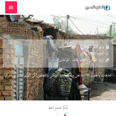
خطي
القائمة
لى
الرئيسية
لمحتوى
يوليو 26, 2022
العلوم الهندسية
ازمة السكن , العشوائيات , المواطنين
المعالجات والحلول اللازمة لحل مشكلة ازمة السكن والتخلص من العشوائيات في العراق
تحكم بحجم الخط