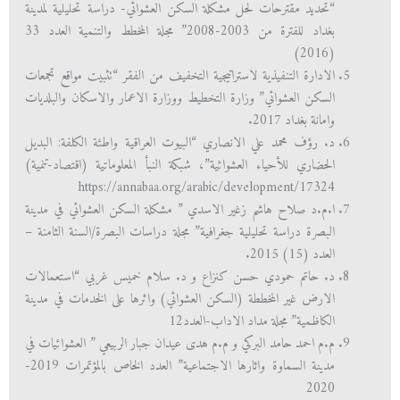
“تحديد مقترحات لحل مشكلة السكن العشوائي- دراسة تحليلية لمدينة
بغداد للفترة من 2003-2008” مجلة المخطط والتنمية العدد 33
(2016)
الادارة التنفيذية لاستراتيجية التخفيف من الفقر “تثبيت مواقع تجمعات
السكن العشوائي” وزارة التخطيط ووزارة الاعمار والاسكان والبلديات
وامانة بغداد 2017.
د. رؤف محمد علي الانصاري “البيوت العراقية واطئة الكلفة: البديل
الحضاري للأحياء العشوائية”، شبكة النبأ المعلوماتية (اقتصاد-تنمية)
https://annabaa.org/arabic/development/17324
ا.م.د صلاح هاشم زغير الاسدي ” مشكلة السكن العشوائي في مدينة
البصرة دراسة تحليلية جغرافية” مجلة دراسات البصرة/السنة الثامنة –
العدد (15) 2015.
د. حاتم حمودي حسن كنزاع و د. سلام خميس غربي “استعمالات
الارض غير المخططة (السكن العشوائي) واثرها على الخدمات في مدينة
الكاظمية” مجلة مداد الاداب-العدد12
م.م احمد حامد البركي و م.م هدى عيدان جبار الربيعي ” العشوائيات في
مدينة السماوة واثارها الاجتماعية” العدد الخاص بالمؤتمرات 2019-
2020