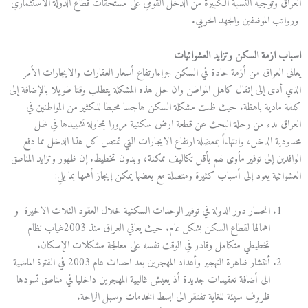
العراق وتوجيه النسبة الكبيرة من الدخل القومي على مستحقات قطاع الدولة الاستثماري
ورواتب الموظفين والجهد الحربي.
اسباب ازمة السكن وتزايد العشوائيات
يعانى العراق من أزمة حادة في السكن جراءارتفاع أسعار العقارات والايجارات الأمر
الذي أدى إلى إثقال كاهل المواطن وان حل هذه المشكلة يتطلب وقتا طويلا بالإضافة إلى
كلفة مادية باهظة. حيث ظلت مشكلة السكن هاجسا محبطا للكثير من المواطنين في
العراق بدء من رحلة البحث عن قطعة ارض سكنية مرورا بمحاولة تشييدها في ظل
محدودية الدخل، وانتهاءاً بمعضلة ارتفاع الايجارات التي تمتص كل هذا الدخل مما دفع
الوافدين إلى توفير مأوى لهم بأقل تكاليف ممكنة، وبدون تخطيط. إن ظهور وتزايد المناطق
العشوائية يعود إلى أسباب كثيرة ومتصلة مع بعضها يمكن إيجاز أهمها بما يلي:
انحسار دور الدولة في توفير الوحدات السكنية خلال العقود الثلاث الاخيرة و
اهمالها لقطاع السكن بشكل عام. حيث يعاني العراق منذ 2003غياب نظام
تخطيطي متكامل وقادر في الوقت نفسه على معالجة مشكلات الإسكان.
أنتشار ظاهرة التهجير وأعداد المهجرين بعد احداث عام 2003 في الفترة الماضية
الى أضافة تعقيدات جديدة أذ يعيش غالبية المهجرين داخليا في مناطق تسودها
ظروف سيئة للغاية تفتقر الى ابسط الخدمات وسبل الراحة.