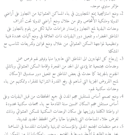
مؤتمر سنوي موحد.
وضع استراتيجية يمنع المتجاورين في بناء المساكن العشوائية من التجاوز على أراضي
الدولة وملكية الأشخاص وتتم من خلال وضع أراضي الدولة تحت أشراف
وحدات البلدية لمنع التجاوز و إصدار غرامات مالية لكل من يقوم بالتجاوز على
المناطق الخضراء و تفعيل دور البلديات ذات العلاقة في وضع آليات محددة فنية
وتنظيمية لمواجهة السكن العشوائي من خلال وضع قوانين وتشريعات تتناسب مع
المشكلة
إرجاع كل المهاجرين الى المناطق التي هاجروا منها وتوفير لهم فرص عمل
وخدمات مجتمعية مما يؤدي الى الحد من الهجرة وإقامة السكن العشوائي وبالتالي
الجنوح بالجريمة كما حدث في بعض المناطق مع تفعيل دور صندوق الإسكان
لمنح القروض المجزية التي تساهم في رفع القدرة الشرائية للفقراء وتمكنهم من بناء
وحدات سكنية لهم.
وضع تصميم أساس لمستقبل حجم المدن في جميع المحافظات من قبل البلديات وعلى
أساس مستقل حجم السكان لخمسين سنة القادمة مع بناء مجمعات سكنية محدودة
او واطئة الكلفة وتوزيعها على سكان الوحدات السكنية للسكن العشوائي وذلك
لغرض خلاء المساحات التي يشغلونها حاليا وضمن المخطط الجديد للمدينة.
دعم منظمات المجتمع المدني والمؤسسات الدينية والعتبات المقدسة في المساهمة
بحل هذه الظاهرة لتأخذ دورها في المجتمع , وحسب إمكانياتها اذ من الممكن إن