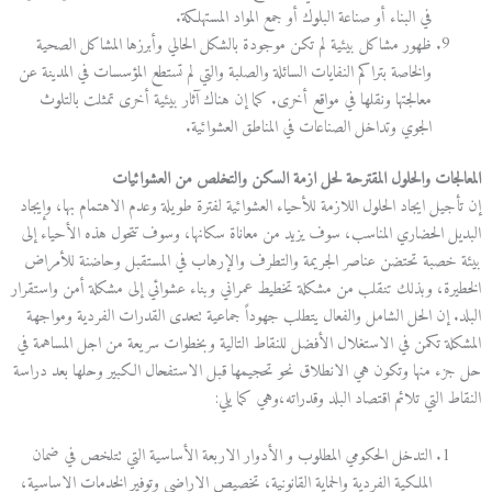
في البناء أو صناعة البلوك أو جمع المواد المستهلكة.
ظهور مشاكل بيئية لم تكن موجودة بالشكل الحالي وأبرزها المشاكل الصحية
والخاصة بتراكم النفايات السائلة والصلبة والتي لم تستطع المؤسسات في المدينة عن
معالجتها ونقلها في مواقع أخرى. كما إن هناك آثار بيئية أخرى تمثلت بالتلوث
الجوي وتداخل الصناعات في المناطق العشوائية.
المعالجات والحلول المقترحة لحل ازمة السكن والتخلص من العشوائيات
إن تأجيل ايجاد الحلول اللازمة للأحياء العشوائية لفترة طويلة وعدم الاهتمام بها، وإيجاد
البديل الحضاري المناسب، سوف يزيد من معاناة سكانها، وسوف تتحول هذه الأحياء إلى
بيئة خصبة تحتضن عناصر الجريمة والتطرف والإرهاب في المستقبل وحاضنة للأمراض
الخطيرة، وبذلك تنقلب من مشكلة تخطيط عمراني وبناء عشوائي إلى مشكلة أمن واستقرار
البلد. إن الحل الشامل والفعال يتطلب جهوداً جماعية تتعدى القدرات الفردية ومواجهة
المشكلة تكمن في الاستغلال الأفضل للنقاط التالية وبخطوات سريعة من اجل المساهمة في
حل جزء منها وتكون هي الانطلاق نحو تحجيمها قبل الاستفحال الكبير وحلها بعد دراسة
النقاط التي تلائم اقتصاد البلد وقدراته،وهي كما يلي:
التدخل الحكومي المطلوب و الأدوار الاربعة الأساسية التي تتلخص في ضمان
الملكية الفردية والحماية القانونية، تخصيص الاراضي وتوفير الخدمات الاساسية،