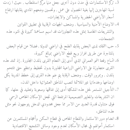
تركز الاستثمارات في مدن دون أخرى جعل منها مركز استقطاب , حيث ا زدت
نسبة المهاجرين إليها بغية الحصول على عمل , وتحسين وضعهم المادي يقابلها ارتفاع
أسعار الأراضي الحضرية والمساكن والايجارات.
الاوضاع الأمنية والسياسية , وضعف الجهات الرقابية في تطبيق القوانين
والتشريعات الخاصة بمثل هذه التجاوزات قد اسهم مساهمة كبيرة في نشوء هذه
التجمعات.
حب التملك لدى البعض يقابله الطمع في اراضي الدولة , فضلا عن قيام البعض
بالمتاجرة عن طريق افراز وبيع قطع الاراضي بمبالغ كبيرة.
اتساع رقعة النمو العمراني الذي أدى إلى التحام القرى بالمدن المجاورة , إذ تمتد هذه
القرى متجاوزة على الاراضي الزراعية المجاورة بدون تخطيط وتنظيم حتى تلتحم
بالمدن , وبمرور الوقت , وضعف الرقابة يتم ضم هذه القرى إلى خطط المدينة بكل
اوضاعها وخدماتها غير الملائمة لتصب المناطق العشوائية داخل المدن.
التأجيل المستمر لحل هذه المشكلة أدى إلى تفاقمها وصعوبة وتعقيد في حلها. كما
ان التشريعات والمعايير التصميمية المرتفعة التي تجعل الإسكان الخاص الرسمي
فوق متناول قدرة العديد من الاسر مما جعل محدودي الدخل يتوجهون نحو مثل
هذه المناطق.
انعدام دور الاستثمار والقطاع الخاص في قطاع السكن وأحجام المستثمرين عن
استثمار أموالهم في مجال الأسكان لعدم وجود وسائل التشجيع الاقتصادية