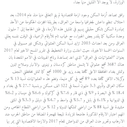
الوزارة، لا يوجد الا القليل منها جدا.
رافق تصاعد أزمة السكن وجود ازمة اقتصادية لم يتم التعافي منها منذ عام 2014، بعد
احتلال تنظيم داعش لجغرافيا واسعة من العراق، بطريقة اعجزت الحكومة عن الأخذ
بمبادرة السكن بشكل حقيقي يسهم في تقليل هذه الأزمة، في ظل الحاجة إلى 7 مليون
وحدة سكنية كما يقدر بعض الخبراء، مع غياب تام للأرقام الرسمية. في الوقت نفسه يعاني
العراق ومن بعد احداث 2003 تزايد نسبة السكن العشوائي وبشكل غير مسبوق في
السنوات الخمسة الاخيرة. حيث اعلنت وزارة التخطيط في تقرير المسح الاخير لعام 2017
بعنوان “العشوائيات في العراق” الذي اعد بمساعدة برنامج الهبيتات في الامم المتحدة بان
هناك 3687 تجمع عشوائي لا يشمل مناطق كردستان و نينوى والانبار وصلاح الدين
وتمثل بغداد المحافظة الاعلى كثافة بعدد يزيد على 1000 تجمع كما تمثل محافظتي النجف
وكربلاء الاقل كثافة بعدد 89 تجمع في كل منهما. وتضم هذ ه العشوائيات نسبة 13 % من
سكان العراق وتأوي 3.3 مليون نسمة في 522 الف مسكن وبنسبة 27.7 % في بغداد و
18.4 % في البصرة و 9% في ذي قار و 7.6% في كركوك و 6.6% في ميسان و 6.2%
في الديوانية و %6.1 في بابل و 5.7% في واسط و 4.7% في ديالى و 3.3% في المثنى
مشيدة على نسبة 88 % من اراضي تملكها الدولة و 12 % من اراضي القطاع الخاص ومن
المهم اعتبار الارقام المذكورة خاضعة للزيادة نتيجة للهجرة المضافة من مناطق الحرب ضد
الارهاب وتحرير مدن العراق من الدواعش للعام 2017 والازمة الاقتصادية التي يمر بها