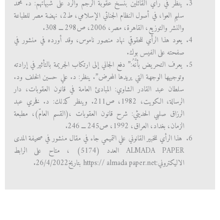
ينظر في رأي القائلين بنسخ عقوبة الرجم والرد على شبهاتهم: د. محمد
سليم العوا، في أصول النظام الجنائي الإسلامي، ط2، نهضة مصر للطباعة
والنشر والتوزيع، القاهرة، مصر، 2006، ص298 ـــ 308.
يعود هذا الرأي للحقوقي نهاد منصور ناموس، وقد أورده في منشور في
صفحته على الفيس بوك.
يعرف التحريض بأنَّهُ:” دفع الجاني إلى ارتكاب الجريمة بالتأثير في إرادته
وتوجيهها الوجهة التي يريدها المحرض”. ينظر: د. علي حسين الخلف ود.
سلطان عبد القادر الشاوي: المبادئ العامة في قانون العقوبات، دار
الرسالة، الكويت، 1982، ص211. وينظر كذلك: د. فخري عبد
الرزاق صلبي الحديثي: شرح قانون العقوبات ،(القسم العامّ)، مطبعة
الزمان، بغداد، العراق، 1992، ص245 ـــ 246.
هذا الرأي للخبير القانوني علي التميمي جاء في مقال منشور في صحيفة المدى
ALMADA PAPER العدد (5174) ، متاح على الرابط
الاليكتروني:https:// almada paper.net بتاريخ26/4/2022.