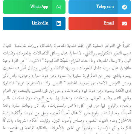
WhatsApp
Telegram
LinkedIn
Email
كثيرةٌ هي الظواهر السلبية التي انتجتها المدنية المعاصرة والحداثة، وبرزت شاخصة للعيان
بسبب التطور التكنولوجي والتقني، لاسيما في مجال وسائل الاتصالات والمعلوماتية وتقنيات
البث والارسال الحديثة، وما احدثه اختراع الشبكة العنكبوتية ” الانترنت ” من قفزة نوعية
هائلة في مجال سرعة تبادل المعلومات، وسهولة الالتقاء والتواصل وتبادل أطراف الحديث
بيسر، والذي جعل من العالم قرية صغيرة بلا حدود ومن دون حواجز وعوائق، ولعل تأثير
وسائل التواصل الاجتماعي بصورها المختلفة ” الفيس بوك، الانستغرام، تويتر” المتداولة
لدى الكافة وبسهولة ومِن دون قيود ومحددات، وحتى مِن غير المتعلمين والبسطاء مِن العوام
وقليلي التدبر وتقدير العواقب والتبعات، ودخولها إلى جميع البيوت دون استئذان بالسر
والعلن، والولوج فيها من قبل كل الاعمار والمستويات، وَلَدَ آثار وتبعات ضارة واقعة
أحيانًا، وخطرة تنذر بوقوع ضرر لا محال أحيانًا أُخرى. ولعل مِن ابرزها، وأكثرها إثارة
للاشمئزاز وعدم القبول النفسي، ومساس بأصول الدين، وثوابت أحكام الشريعة، وانتهاكًا
للكرامة والقيم الإنسانية ، وتجاوزًا على الخلق والأعراف والتقاليد الراسخة في المجتمع، ما