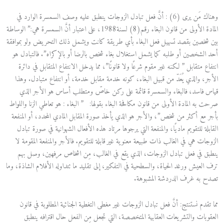
وهناك مَن يرى (6) : أنَّ فعل تبادل الزوجات ينطبق عليه وصف السمسرة الوارد في
المادة الأولى من قانون البغاء رقم(8) لسنة1988، على اعتبار أنَّ السمسرة هي:” الوساطة
بين شخصين بقصد تسهيل فعل البغاء بأي طريقة كانت ويشمل ذلك التحريض ولو بموافقة
أحد الشخصين أو طلبه كما يشمل استغلال بغاء شخص بالرضا أو بالإكراه”. فالتبادل هو
انتفاع متقابل ” لكنه غير مقوم شرعًا ولا قانونًا”، مما يدخل الانتفاع المتقابل في دائرة
الأجر، والذي يُعَدّ من قبيل البغاء، كونه خدمة مقابل خدمة، أو انتفاع متبادل. وهذا
قياس فاسد، فالبغاء والسمسرة قائمة على ركن خاصّ ومتطلب أساس هو الأجر الذي
صرحت به المادة الأولى من قانون مكافحة البغاء بقولها: ” البغاء : هو تعاطي الزنا واللواط
بأجر مع أكثر من شخص”، والأجر هو الذي يأخذ صورة المقابل المادي المحدد، أو المنفعة
القابلة للتقويم ماديًا، والمنفعة التي يرجوها مرتاد هذه الأفعال الشهوانية في صورة تبادل
الزوجات هي في الغالب ذات طبيعة معنوية غير قابلة للتقويم. فالأجر والمنفعة المقومة لا
ينطبق في فعل تبادل الزوجات، الذي يقع في الغالب، مِن اشخاص مرفهين، وصل بهم
ترف العيش ورغد الحياة، والسطحية في التفكير، إلى تقليد ما تتداوله الأفلام الشاذة، وما
تصدح به غرف الدردشة المشبوهة.
مما تقدم نستنتج: أنَّ فعل تبادل الزوجات غير مغطى التغطية الجنائية المطلوبة في قانون
العقوبات والتشريعات العقابية المتخصصة، التي تجعل مِن الفعل حال اقترافه ينطبق