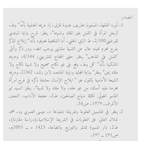
المصادر
أورد الفقهاء المسلمون تعاريف عديدة للزنى، إذ عرفه الحنفية بأنَّهُ:” وطء
الرجل المرأة في القبل بغير الملك وشبهته”. ينظر: شرح بداية المبتدي
للمرغيني2/100، ط البابي الحلبي. أما الشافعية فعرفوه بأنَّهُ:” إيلاج الذكر
بفرج محرم لعينه خال عن الشبهة مشتهى يوجب الحد، ودبر ذكر وأنثى
كقبل على المذهب” ينظر: مغنى المحتاج للشربيني، 4/144. وعرفه
المالكية بأنَّهُ:” كل وطء وقع على غير نكاح صحيح ولا شبهة نكاح ولا
ملك يمين” ينظر” بداية المجتهد ونهاية المقتصد لابن رشد، 2/362. وعرفه
الشيعة الأمامية بالقول هو: ” ايلاج الإنسان حشفة ذكره في فرج امرأة
محرمة عليه أصالة، مِن غير عقد، ولا ملك ولا شبهة”. ينظر: السيد ابو
القاسم الخوئي: تكملة منهاج الصالحين، ط2، مطبعة الآداب، النجف
الأشرف، 1979، ص34.
ينظر: في تفاصيل العقوبة وطريقة تنفيذها: د. عيسى العمري ود. محمد
شلال العاني: فق العقوبات في الشريعة الإسلامية،(دراسة مقارنة)،
ط2، دار المسيرة للنشر والتوزيع والطباعة، 1423 ه ـــ 2003م،
ص191 ـــ 197.