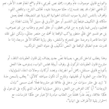
وانموذج قانوني موصوف، عامّ ومجرد، يحمله نص تجريمي، قائم واضح المعالم محدد الأطر. نعم
أنَّ قاضي الجزاء قد يجد نفسه إزاء حالة معروضة عليه، تخالف الشرع، وتناقض القيم،
وتنحرف بالنفس البشرية صوب المسالك الحيوانية الغريزية غير المنضبطة، تجعلهُ يعمل
ملكاته في التكييف فيلجأ إلى التفسير أو حتى التأويل في سبيل ألاَّ يفلت الجناة مِن
فعلتهم، وليس فيما يقوم به مِن قياس محظور، أو خلق لتجريم وعقاب مِن غير نصوص،
بل هو تفسير عملي غائي متطور يواكب الواقعة بما تحمله مِن عنصر جنائي، ولكن تبقى تلك
المواءمة قاصرة وعرضة حتى للتجريح والنقض، وفق رؤية المحكمة الأعلى درجة، إذا ما
قدرت عدم انطباق الواقعة على النصّ المُكيّف في ضوئه الفعل المرتكب.
وهذا يتطلب تداخل تشريعي، بصياغة نصّ جديد يضاف إلى قانون العقوبات النافذ، أو
مشروع قانون العقوبات المركون في رفوف أروقة مجلس النواب، يستوعب هذا الفعل
بأنموذج قانوني مستقل، يحمل أسم الجريمة، ويحدد أركانها، وحالات انتفاء المسؤولية،
والاعفاء مِن العقوبة أو تخفيفها. ونقترح أن تكون صياغته كالآتي: ” يعاقب بالسجن مدة
لا تزيد على عشر سنوات مَن دخل في علاقة غير مشروعة فعلًا تحت مسمى “تبادل
الزوجات” أيًا كان الغرض مِن الفعل. وتنتفي مسؤولية الطرف الذي يكره على الدخول في
هكذا علاقة. ويُعَدّ عذرًا مخففًا مِن العقاب مبادرة الإخبار عن هكذا ممارسات، مع
استمرار بقية الأطراف على اتيانها”.