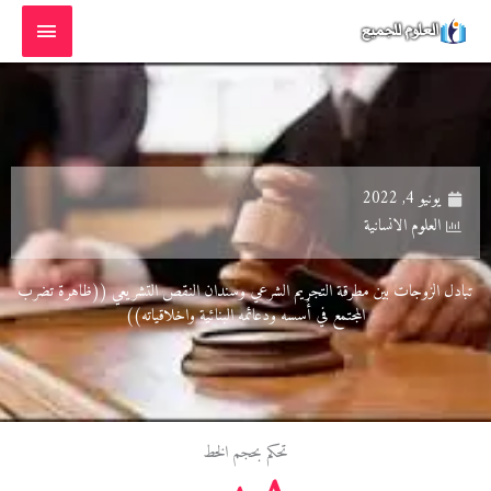
خطي
القائمة
لى
الرئيسية
لمحتوى
يونيو 4, 2022
العلوم الانسانية
تبادل الزوجات بين مطرقة التجريم الشرعي وسندان النقص التشريعي ((ظاهرة تضرب
المجتمع في أُسسه ودعائمه البنائية واخلاقياته))
تحكم بحجم الخط