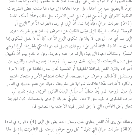
هذه الصورة أو الانموذج ليس على الزِنى بعدّه فعلًا محرمًا ومحظورًا لذاته، وإنما بعدّه فعلًا
مجرمًا لما ينطوي عليه مِن اعتداء على حرمة العلاقة الزوجية، لذا صنفته بعض التشريعات
العقابية كالعراقي على أنَّهُ مِن الجرائم التي تمس الاسرة. وعلى ذلك وعملًا بأحكام المادة
(378) عقوبات عراقي، فإنَّهُ إذا ثبت أنَّ الزِنى تم برضاء الطرف الآخر ” الزوج أو
الزوجة” بارتكاب شريكه للزِنى توقف القانون عن التعرض له، فلا يجوز تحريك دعوى
الزِنى ضد أي من الزوجين إلاَّ بناءً على شكوى الزوج الآخر، كما أنَّهُ لا تقبل الشكوى إذا
قدمت بعد انقضاء ثلاثة أشهر على اليوم الذي اتصل فيه علم المشتكي بالجريمة، أو إذا رضي
المشتكي باستئناف الحياة الزوجية، بالرغم من علمه بالجريمة. وعلى ما تقدم يبدو أنَّ تكييف
فعل تبادل الزوجات، لا ينطوي تحت وصف زِنى الزوجية، بحصول الرضاء والقبول بين
أطرافه، واقترن الفعل بالموافقة الحقيقية أو الضمنية تحت ستار المحافظة على كيان الاسرة
ومستقبل الأطفال، والخوف من الفضيحة، أو تبعات افتضاح الأمر واستهجان المجتمع
وانكاره لأطراف هكذا علاقات شهوانية غير مشروعة، ناهيك عن عدم حصوله في الغالب
في منزل الزوجية الذي يُعَدّ متطلبًا أساسيًا في البنيان القانوني للجريمة، وعدم تقديم أي
طرف للشكوى مما يقيد حق الادعاء العامّ في تحريك الدعوى واستعمالها، كون الجريمة
تتعلق بالحق الخاصّ، التي لا يحق لممثل الهيئة الاجتماعية التصدي لها.
وهناك مَن يرى أنَّ الفعل ينطوي تحت وصف التحريض على الزِنى (4) ، الوارد في المادة
(380) عقوبات عراقي التي تقول:” كل زوج حرض زوجته على الزنا فزنت بناءً على هذا