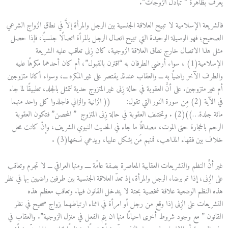
يعرف بظاهرة ” تبادل الزوجات”.
فالشريعة الإسلامية لا تبيح العلاقة الجنسية بين الرجل والمرأة إلاَّ في نطاق الزواج الشرعي
الصحيح؛ فهو الوسيلة الوحيدة التي تبيح اتصال الرجل بالمرأة اتصالًا جنسيًا، فإذا حصل
مثل هذا الاتصال خارج نطاق العلاقة الزوجية، كان زِنى تعاقب عليه الشريعة
الإسلامية(1) ، سواء أرضي الطرفان به “اقترن بالقبول”، أم كان أحدهما مكرهًا عليه
والطرف الآخر راضيًا به ـــ والعقاب عندئذ يقتصر على غير المكره ـــ، وسواء أكانا متزوجين
أم غير متزوجين. على أنَّ العقوبة في حالة زِنى غير المتزوج حدية تتمثل بالجلد، تطبيقًا لما جاء
في الآية (2) مِن سورة النور التي تقول: (( الزانية والزاني فاجلدوا كل واحد منهما
مائة جلدة…))(2) . وتختلف العقوبة في حالة زِنى المتزوج ” المحصن” فتكون العقوبة
الرجم بالحجارة حتى الموت، مصداقًا ما جاء في الحديث النبوي الشريف، وإنْ كانت محل
خلاف بين فقهاء المذاهب، فمنهم مَن يشكل عليها، ويدعي نسخها(3) .
غير أنَّ النظم والتشريعات العقابية المعاصرة بصفة عامّة ــــ ومنها العراقي ـــ لا تجرم وتعاقب
على الزِنى، إذا تم برضاء الرجل والمرأة، إذ تعدّ العلاقة الجنسية بين طرفين راضيين بها في نظر
هذه النظم الوضعية علاقة شخصية بحتة لا يتدخل القانون فيها. وتعاقب معظم هذه
التشريعات على الزِنى إذا وقع من رجل أو امرأة في اثناء ارتباطهما بزواج صحيح في نظر
القانون ” مع وجود شروط أخرى احيانًا منها ان يتم الفعل في منزل الزوجية”. والعقاب في