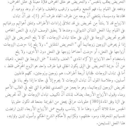
التحريض يعاقب بالحبس”. والتحريض هو خلق المُحرِّض فكرة معينة في عقل المُحرَّض،
ودفعه على القيام بها، فهو تشجيع وتحبيب وترغيب وتلطيف واغواء أو وعد ووعيد أو
مخادعة ودسيسة، يقتضي أنْ يوجه مِن طرف اتجاه طرف آخر (5). غير أنَّ تبادل
الازواج قد لا ينشأ مِن تحريض بل قد تتلاقى إرادات الأطراف وتتفق أهوائهم ورغباتهم
على القيام بهذا الفعل الشائن الشهواني، وعندها لا ينطبق الوصف الوارد في النصّ الخاص
بتجريم تحريض الزوجة على الزِنى على حالة تبادل الزوجات، كما لا يقع التحريض على الزِنى
إذا لم يحرض الزوجين زوجاتهما أي ” التحريض المتقابل “، ولا يقع إذا حرضت الزوجات
أزواجها على الفعل، أو حرضت أحداهما زوجها على الفعل دون الأُخرى، ولا يقع
باستخدام أحد الازواج الإكراه المادي ” العنف والشدة ” لحمل الزوجة على الفعل. ناهيك
عن أنَّ جريمة التحريض على الزِنى يكون الجاني فيها طرف واحد هو الزوج المُحرِّض فقط ،
أما في تبادل الزوجات فجناتها أربعة أطراف، هم زوجين وزوجتين، كلهم فاعليين
أصليين. وخلاصة القول أنَّ تبادل الزوجات لا يجرم إلاَّ في حالة ما إذا وقع بناءً على
تحريض الزوجين لزوجاتهما، وهو ما يعجز عن التصدي للظاهرة التي تقع في الغالب الأعم
برضاء وقبول الأزواج الأربعة. يضاف لذلك أنَّ تكييف تبادل الزوجات على أنَّهُ تحريض
على الزنا وفق المادة(380) عقوبات عراقي يجعل من الجريمة جنحة قد تكون عقوبتها
الحبس مدة ثلاثة أشهر، وهذا ما لا يتناسب وقبيح عمل الأزواج الأربعة، الذين ارتضت
نفسياتهم المنحرفة، وسوء خلقهم، ونكرانهم لأحكام الشرع الحكيم وأصول الدين وثوابته،
هذا الفعل المستهجن.