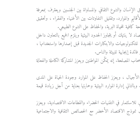
لإنسان والتنوع الثقافي والمساواة بين الجنسين ويعترف بمعرفة
والموارد. وتقليل التفاوتات بين الأغنياء والفقراء ، وتحقيق
كافية للحياة البرية، والحفاظ على التنوع الطبيعي.
د لا ينتهك أو يتجاوز الحدود البيئية ويلزم الجميع بالتعاون داخل
 للتكنولوجيات والابتكارات الجديدة قبل إصدارها واستخدامها ،
ائدة إيجابية للبيئة والناس.
 المصلحة. إنه يمكّن المواطنين ويعزز المشاركة الكاملة والفعالة
الأجيال ، ويعزز الحفاظ على الموارد وجودة الحياة على المدى
التالي إدارة الموارد البيئية وحمايتها بعناية من أجل زيادة قيمة
الي للاستثمار في التقنيات الخضراء والقطاعات الاقتصادية، ويعزز
 نموذج الاقتصاد الأخضر مع الخصائص الثقافية والاجتماعية