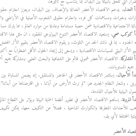
رار التي تلحق بالبيئة بين البلدان بما يتناسب مع تأثيرها.
أ العدل
. يدعم الاقتصاد الأخضر العدالة والإنصاف بين البلدان، ويعزز احترام حقوق ا
ارات وخبرات ومساهمات كل فرد، واحترام حقوق الشعوب الأصلية في الأراضي والأقاليم 
دالة الاجتماعية والاقتصادية ضمن حصة مستدامة وعادلة من موارد العالم ، مما يترك مساحة 
أ كوكب صحي
. يستعيد الاقتصاد الأخضر التنوع البيولوجي المفقود ، ان مثل هذا الاقتصا
 الحدود ، بما في ذلك الحد من التلوث، و يقوم الاقتصاد الأخضر بتقييم الأثر المحتمل
يم الأثر البيئي للسياسات الاقتصادية ، ويسعى إلى إيجاد الحلول الأقل اضطرابًا مع أكبر ف
 المشاركة
. الاقتصاد الأخضر شمولي قائم على الشفافية والبحث العلمي ومشاركة جميع أصحاب
 جميع المستويات.
دأ الأجيال
. يستثمر الاقتصاد الأخضر في الحاضر والمستقبل. إنه يضمن المساواة بين 
ويل ، وشعار النظام الجديد هو: “لم نرث الأرض من آبائنا ، بل اقترضناها من أبنائنا”. وب
ول البيئية للأجيال القادمة.
 المرونة
. يساهم الاقتصاد الأخضر في تطوير أنظمة الحماية البيئة ويؤثر على القطاع الم
أهب للأحداث المتطرفة والكوارث المناخية ، فضلاً عن التكيف معها. يمكن تكييف
يئية المختلفة لأي بلد.
قتصاد الأخضر