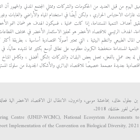
يق اليوم من قبل العديد من الحكومات والشركات وممثلي المجتمع المدني والجمهور
 غازات الاحتباس الحراري ، ولكن أيضًا في استخدام المياه والأراضي والغابات وغيرها
قيق أهداف التنمية المستدامة. إذا كانت عملية ، فسيكون الهدف هو ضمان النمو ا
تدامة. الهدف الرئيسي للاقتصاد الأخضر هو تحفيز الاستثمار الأخضر في مختلف القطاع
المال الطبيعي والنظم البيئية ، التي تعتبر أصولًا اقتصادية أساسية ، بطريقة أكث
 التنمية المستدامة منخفضة الكربون مطلوب على نطاق أوسع بكثير مما نشهده حاليًا. ف
مل له بعد عملي بالفعل. تعمل بعض البلدان والشركات بشكل أفضل ، وتكامل المناخ وا
 اقتصادية جديدة مصممة خصيصًا للاقتصاد الدائري والأشكال الجديدة من سلوك المسته
بن جلول خالد، بخاخشة موسى، واخرون، الانتقال الى الاقتصاد الاخضر الية فعالة 
عباس لغور خنشلة، 2018.
ring Centre (UNEP-WCMC), National Ecosystem Assessments to
ort Implementation of the Convention on Biological Diversity, 2021.