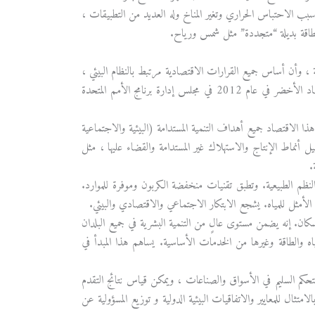
اد الأخضر ذا أهمية متزايدة بسبب الاحتباس الحراري وتغير المناخ وله العديد من التطبيقات ،
للطاقة بديلة “متجددة” مثل شمس ورياح.
ة ، وأن أساس جميع القرارات الاقتصادية مرتبط بالنظام البيئي ،
وأن رأس المال الطبيعي والخدمات البيئية لها قيمة اقتصادية واجتماعية. تمت صياغة مبادئ الاقتصاد الأخضر في عام 2012 في مجلس إدارة برنامج الأمم المتحدة
 الاقتصاد جميع أهداف التنمية المستدامة (البيئية والاجتماعية
ل أنماط الإنتاج والاستهلاك غير المستدامة والقضاء عليها ، مثل
.
ظم الطبيعية. وتطبق تقنيات منخفضة الكربون وموفرة للموارد.
أمثل للمياه. يشجع الابتكار الاجتماعي والاقتصادي والبيئي.
سكان. إنه يضمن مستوى عالٍ من التنمية البشرية في جميع البلدان
ه والطاقة وغيرها من الخدمات الأساسية. يساهم هذا المبدأ في
لتحكم السليم في الأسواق والصناعات ، ويمكن قياس نتائج التقدم
لامتثال للمعايير والاتفاقيات البيئية الدولية و توزيع المسؤولية عن