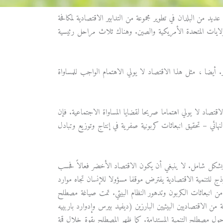
عديد من البلدان في تطوير مجموعة من التدابير الاقتصادية لمكافحة
 والولايات المتحدة الأمريكية والصين. وهناك ثلاث مراحل رئيسية
ر. أيضا ، مثل هذا الاقتصاد لا يولي الاهتمام الواجب للمساواة
تصاد لا يولي اهتماما صريحا لقضايا المساواة الاجتماعية. فإن
ئي – تحقيق انبعاثات كربونية صفرية في إنتاج وتوزيع وتبادل
عية بشكل شامل. لا ينبغي أن يكون الاقتصاد الأخضر فعالاً فحسب
ذج للتنمية الاقتصادية يفترض موقفا مسؤولا للإنسان تجاه موارد
من انبعاثات الكربون وتدهور النظام البيئي. تمت صياغة مصطلح
المتحدة من قبل مجموعة من الاقتصاديين البيئيين البارزين (ديفيد بيرس وإدوارد باربييه
 حول مصطلح التنمية المستدامة. كما ظهر المصطلح بقوة خلال قمة