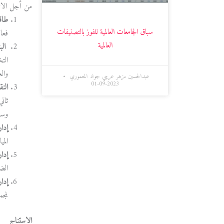
من أجل الانت
طاق
سباق الجامعات العالمية للفوز بالتصنيفات
فعا
العالمية
الب
التخ
وال
عبدالحسين مزهر عريبي جواد المعموري
2023-09-01
النق
وسا
إدار
المي
إدار
الضر
إدار
لمج
الاستناج