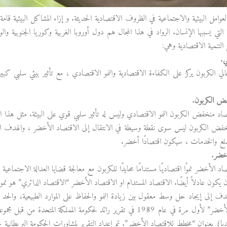
لعوامل البيئية والاجتماعية في الظروف الاقتصادية الحديثة. و إزاء المشاكل البيئية قامة 
ية التي يسببها الإنسان. الرواد في هذا المجال هم دول أوروبا الغربية وكوريا الجنوبية
التنمية الاقتصادية وهي:
ي
.
الي الكربون يركز على الكفاءة الاقتصادية والنمو الاقتصادي ، مع تأثير بيئي سلبي كبي
ض الكربون
.
د منخفض الكربون النمو الاقتصادي وليس له تأثير سلبي قوي على البيئة. مثل هذا الاق
خفض الكربون ليس سوى نقطة وسيطة في الانتقال إلى الاقتصاد الأخضر ، والهدف النها
سلع والخدمات ، سيكون اقتصادًا أخضر.
أخضر
.
د الأخضر نموًا اقتصاديًا مستدامًا محايدًا للكربون مع معالجة قضايا العدالة الاجتما
يكون عادلاً أيضًا. الاقتصاد المستدام او الاقتصاد الأخضر “الاقتصاد الدائري” هو نمو
ف إلى إيجاد حل وسط معقول بين زيادة النمو والحفاظ على الموارد الطبيعية، والحد 
“الاقتصاد الأخضر” لأول مرة في عام 1989 في تقرير رائد لحكومة المملكة 
ديا) بعنوان “مخطط للاقتصاد الأخضر”. تم إعداد التقرير لمشاورات الحكومة البريطانية