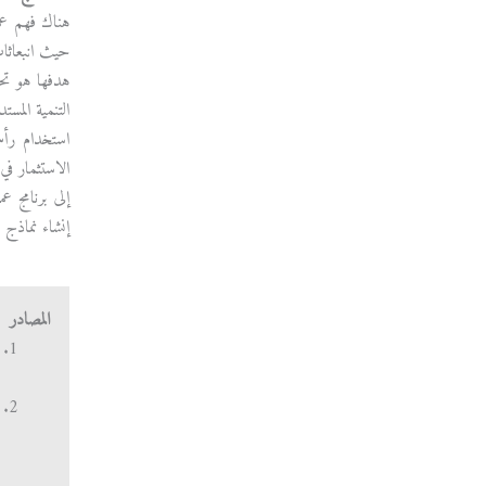
هناك فهم عم
حيث انبعاثات
هدفها هو تح
التنمية المس
استخدام رأس 
الاستثمار في
إلى برنامج ع
إنشاء نماذج
المصادر