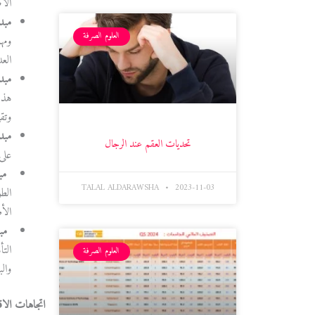
الأض
مبد
العلوم الصرفة
ومه
الع
مبد
هذه
وتقي
مبدأ
تحديات العقم عند الرجال
على
مب
TALAL ALDARAWSHA
2023-11-03
الط
الأص
مبدأ
الت
العلوم الصرفة
والب
اتجاهات الا