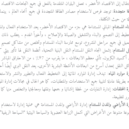
قال إلى الاقتصاد الأخضر ، تعمل البلدان المتقدمة بالفعل في جميع اتجاهات الاقتصا
ة متجددة
: توجد فرص لاستخدام مصادر الطاقة المتجددة في جميع أنحاء العالم ، بينما 
لة من حيث التكلفة.
ناء المستدام
: المباني المستدامة هي جزء من الاقتصاد الأخضر. يعد الاستخدام الفعال والمسؤو
طيط إلى التصميم والبناء والتشغيل والصيانة والإصلاح ، وأخيراً الهدم . يتطلب ذلك تعاونً
عميل في جميع مراحل المشروع. توسع ممارسة البناء المستدام وتخلص من مشاكل تصميم الم
ل المستدام
ثاني أكسيد الكربون. تأتي معظم الانبعاثات
ئل النقل بمعدل أسرع من انبعاثات الأنشطة البشرية الأخرى. يعد النقل البري أيضًا أحد
ة موارد المياه
: تهدف إدارة الموارد المائية إلى التخطيط الفعال والتطوير والنشر والاست
اه بطريقة عادلة لتلبية جميع الاستخدامات والمتطلبات. كما هو الحال في مجالات إدارة الم
ة المخلفات
: إدارة النفايات من لحظة إنشائها و جمعها ونقلها ومعالجتها والتخلص منها كما
ر للطبيعة.
ة الأراضي والمدن المستدام
: إدارة الأراضي والمدن المستدامة هي عملية إدارة لاستخدام
موعة متنوعة من الأغراض التي تشمل الزراعة العضوية والسياحة البيئية “السياحة الريفية”