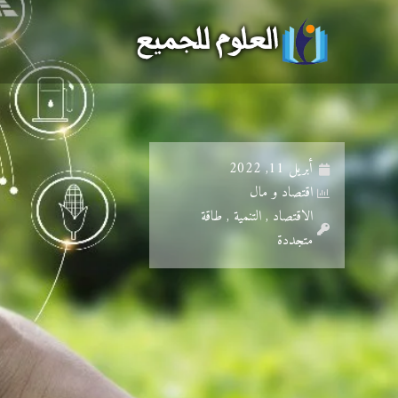
خطي
لى
لمحتوى
أبريل 11, 2022
اقتصاد و مال
الاقتصاد , التنمية , طاقة
متجددة