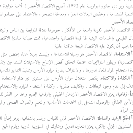
الأرض في مدينة ريو دي جانيرو البرازيلية عام 1992. أصبح الاقتص
لتنمية المستدامة ، وخفض انبعاثات الغاز ، ومعالجة التصحر ، والاعتماد على مصادر 
تصاد الأخضر
الاقتصاد الأخضر مجموعة واسعة من الأفكار ، جوهرها علاقة المترابطة بين الناس والبيئ
ما يجب أن يكون عليه الاقتصاد نتيجة مناقشة عالمية:
أ الاستدامة
. الاقتصاد الأخضر هو وسيلة للاستدامة ، وليست بديلاً عنها. يحتضن مثل هذا
اقتصادية) ويطور استراتيجيات مختلطة لتحقق أفضل الإنتاج والاستهلاك المستدامين وتقلي
ة استخدام المواد المعاد تدويرها ، والاعتراف بندرة موارد الأرض وتنفيذ التدابير المناسبة
أ الكفاءة والاكتفاء
. يقتصر استغلال موارد الأرض على مستوى غير ضار لاستعادة الن
دف إلى عدم وجود انبعاثات ، وتكاليف صفرية ، وكفاءة استخدام الموارد والاستخدام ال
أ الرفاهية
. يعزز الاقتصاد الأخضر الازدهار الحقيقي والرفاهية للجميع ويحد من الفقر لل
الأمن الغذائي والوصول الشامل إلى الخدمات الأساسية والتعليم والصرف الصحي والميا
ن المرأة.
 الحكم الرشيد والمساءلة
. الاقتصاد الأخضر قابل للقياس ويتسم بالشفافية. يوفر إطارًا ل
المستويين الجزئي والكلي. يعزز التعاون الدولي ويشارك في المسؤولية الدولية ويلزم الجميع با