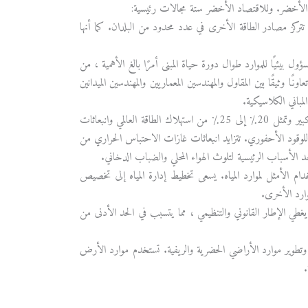
د الأخضر. وللاقتصاد الأخضر ستة مجالات رئيسية:
تتركز مصادر الطاقة الأخرى في عدد محدود من البلدان. كما أنها
ل بيئيًا للموارد طوال دورة حياة المبنى أمرًا بالغ الأهمية ، من
ا وثيقًا بين المقاول والمهندسين المعماريين والمهندسين الميدانين
باني الكلاسيكية.
: يشمل اتجاه النقل المستدام النقل البنية التحتية. أنظمة النقل لها تأثير بيئي كبير وتمثل 20٪ إلى 25٪ من استهلاك الطاقة العالمي وانبعاثات
 ، ما يقرب من 97٪ ، من الاحتراق المباشر للوقود الأحفوري. تتزايد انبعاثات غازات الاحتباس الحراري من
 الأسباب الرئيسية لتلوث الهواء المحلي والضباب الدخاني.
خدام الأمثل لموارد المياه. يسعى تخطيط إدارة المياه إلى تخصيص
وارد الأخرى.
 يغطي الإطار القانوني والتنظيمي ، مما يتسبب في الحد الأدنى من
 وتطوير موارد الأراضي الحضرية والريفية. تستخدم موارد الأرض
.