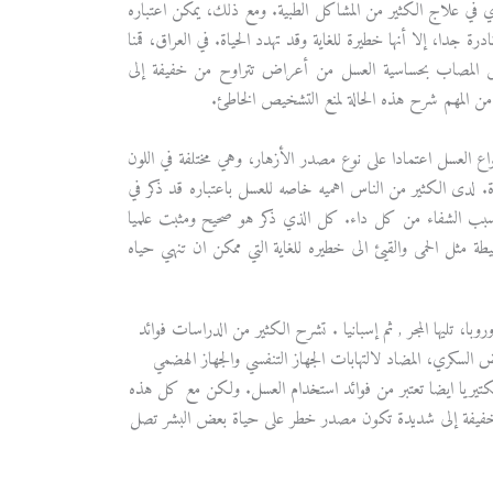
ي في علاج الكثير من المشاكل الطبية. ومع ذلك، يمكن اعتباره
 جدا، إلا أنها خطيرة للغاية وقد تهدد الحياة. في العراق، قمنا
ريض المصاب بحساسية العسل من أعراض تتراوح من خفيفة إلى
 المهم شرح هذه الحالة لمنع التشخيص الخاطئ.
واع العسل اعتمادا على نوع مصدر الأزهار، وهي مختلفة في اللون
 البشر لأغراض عديدة. لدى الكثير من الناس اهميه خاصه للعسل باعتباره قد ذكر في
 سبب الشفاء من كل داء. كل الذي ذكر هو صحيح ومثبت علميا
ثل الحمى والقيئ الى خطيره للغاية التي ممكن ان تنهي حياه
با، تليها المجر , ثم إسبانيا . تشرح الكثير من الدراسات فوائد
لسكري، المضاد لالتهابات الجهاز التنفسي والجهاز الهضمي
بكتيريا ايضا تعتبر من فوائد استخدام العسل. ولكن مع كل هذه
 خفيفة إلى شديدة تكون مصدر خطر على حياة بعض البشر تصل