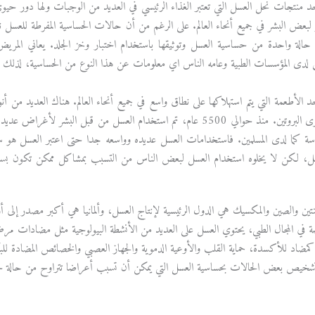
 منتجات نحل العسل التي تعتبر الغذاء الرئيسي في العديد من الوجبات ولها دور حيو
لبعض البشر في جميع أنحاء العالم. على الرغم من أن حالات الحساسية المفرطة للعسل نادرة
 حالة واحدة من حساسية العسل وتوثيقها باستخدام اختبار وخز الجلد. يعاني الم
لدى المؤسسات الطبية وعامه الناس اي معلومات عن هذا النوع من الحساسية، لذلك من
 الأطعمة التي يتم استهلاكها على نطاق واسع في جميع أنحاء العالم. هناك العديد من أن
والطعم ومحتوى البروتين. منذ حوالي 5500 عام، تم استخدام العسل من قبل
سة كما لدى المسلمين. فاستخدامات العسل عديده وواسعه جدا حتى اعتبر العسل هو
، لكن لا يخلوه استخدام العسل لبعض الناس من التسبب بمشاكل ممكن تكون بسيطة م
جنتين والصين والمكسيك هي الدول الرئيسية لإنتاج العسل، وألمانيا هي أكبر مصدر إلى أورو
في المجال الطبي، يحتوي العسل على العديد من الأنشطة البيولوجية مثل مضادات مرض ا
مضاد للأكسدة، حماية القلب والأوعية الدموية والجهاز العصبي والخصائص المضادة لل
م تشخيص بعض الحالات بحساسية العسل التي يمكن أن تسبب أعراضا تتراوح من حالة