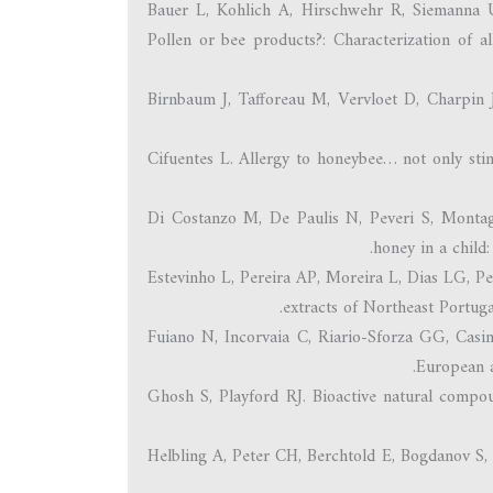
Bauer L, Kohlich A, Hirschwehr R, Siemanna U
Pollen or bee products?: Characterization of a
Birnbaum J, Tafforeau M, Vervloet D, Charpin J
Cifuentes L. Allergy to honeybee… not only st
Di Costanzo M, De Paulis N, Peveri S, Montagn
honey in a child
Estevinho L, Pereira AP, Moreira L, Dias LG, Pe
extracts of Northeast Portu
Fuiano N, Incorvaia C, Riario-Sforza GG, Casin
European a
Ghosh S, Playford RJ. Bioactive natural compoun
Helbling A, Peter CH, Berchtold E, Bogdanov S, 