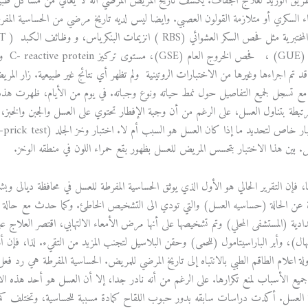
ريق الوريد لعلاج الجفاف. يكشف تاريخ المريض المرضي أنه لا يعاني من مشاكل طبي
اء السكري أو متلازمة القولون العصبي. وايضا ليس لديه تاريخ مرضي من الحساسية المفر
 مع تسجل لجميع التفاصيل حول نمط حياته ونوع وجباته. في يوم من الأيام، ظهرت هذ
طة بتناول العسل، على الرغم من أن وجبة الإفطار تحتوي على العسل والجبن والخبز، ب
ل. بين هذا الاختبار بتحسس المريض للعسل بظهور بقع حمراء اللون في منطقه الوخز.
، فإن التقرير الحالي هو الأول الذي يوثق الحساسية المفرطة للعسل في محافظة ديالى وبش
ة عن الحالة (حساسيه العسل) والتي تودي الى التشخيص الخاطئ. وكما حدث مع حالة مد
ادية (المستشفى المحلي) وتم تشخيصها على أنها مرض الأمعاء الالتهابي، اقتصر العلاج
هال)، وأبر الباراسيتامول (للحمى) وحقن البلاسيل لتجنب المزيد من التقيء. لذا، فإن أ
اولة اعلام الطاقم الطبي بالانتباه إلى تاريخ المرضي للمريض. الحساسية المفرطة هي رد ف
د جميع الأسباب لمنع تكرارها. على الرغم من أنه نادر جدا، إلا أن العسل هو أحد ه
لعسل. أكدت دراسات سابقه بدور حبوب اللقاح كمادة مسببة للحساسية، وتختلف كمية ح