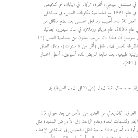
نحاء العالم قليله. ووثق كاراكايا وفريقه في عام 1999 خمس حالات في مستشفى سيحيي، أنقرة، تركيا. في اليابان، تم تشخيص
حالة واحدة من حساسية العسل في عام 2008. تم تشخيص اثنين وعشرين مريضا في برن، سويسرا في عام 1991 مع الحساسية لمكونات العسل. في مستشفى
سانت مارغريت، مرسيليا، فرنسا، كانت هناك حالة مؤكدة من حساسية العسل لدى رجل يبلغ من العمر 50 عاما أصيب برد فعل تحسسي بعد بضع دقائق من
تناول عسل عباد الشمس. في فيينا وباد فوسلاو، النمسا، تم تشخيص 23 مريضا بحساسية العسل. في عام 2006، قام فويانو وزملاؤه في سان سيفيرو، إيطاليا،
بتشخيص امرأة تبلغ من العمر 19 عاما بالحساسية المفرطة للعسل [12]. أظهرت دراسة أجريت في سويسرا أن هناك 22 مريضا يعانون من حساسية العسل (17
امرأة , 5 رجال) بمتوسط عمر 44 عاما. وثقت دراسة حديثة أجريت في إيطاليا حالة من الحساسية المفرطة للعسل لدى طفل (أقل من 6 سنوات). وعانى الطفل
المخبرية الروتينية طبيعية. بعد متابعة المريض لمدة أسبوعين، أعطى اختبار
).
راق حاله حال بقية الدول (على الاقل الدول العربية) يتم
لقد وثقنا حالة مرتبط بحساسية العسل لدى رجل يبلغ من العمر 35 عاما يعيش في محافظة ديالى في العراق. كان يعاني من العديد من الأعراض بعد حوالي 15
الجلد وتشنجات المعدة وعدم الراحة، إلى الأعراض الشديدة مثل
الإغماء. في بعض الأحيان يحل ذاتيا بعد حوالي 4 ساعات، بينما في أوقات أخرى هناك حاجة لنقل الشخص إلى المستشفى لإعطاء