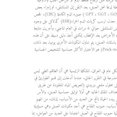
ة مزمنة مثل ارتفاع ضغط الدم أو أمراض القلب والأوعية
طة لدغة نحل العسل. بعد النقل إلى المستشفى، تم إجراء بعض
الاختبارات المختبرية مثل فحص السكر العشوائي (RBS ) انزيمات البنكرياس، و وظائف الكبد ( GPT ، GGT ، GOT ) صوره الدم الكاملة (CBC)، فحص
الادرار العام (GUE) ، فحص الخروج العام (GSE)، مستوى تركيز C- reactive protein و معدل ترسب كريات الدم الحمراء(ESR) كدلائل على وجود
التهاب أيضا قد تم اجراءها وغيرها من الاختبارات الروتينية ولم تظهر أي نتائج غير طبيعية. زار المريض المستشفى حوالي 6 مرات في العام الماضي. وأجريت متابعة
ه الأعراض بعد الإفطار. يمكنني أخذ دليل بسيط على أن هذه
استثناء العسل، يتم تناول المكونات الأخرى يوميا. بعد ذلك،
تم إجراء اختبار خاص لتحديد ما إذا كان العسل هو السبب أم لا. اختبار وخز الجلد (Prick-to-prick test) هو الاختبار الأكثر حساسية لتشخيص الحساسية
كل عام في العراق. المشكلة الرئيسية هي أن الطاقم الطبي ليس
رجة في التقرير الحالي، عندما أدخلت إلى قسم الطوارئ في
 على محلول ملحي وريدي (لتعويض المياه المفقودة عن طريق
هداف المقاله الحاليه هي أولا توثيق حساسية العسل، والأمر
عل يهدد الحياة ناتج عن العديد من الأسباب. لذلك، من المهم
ذه الأسباب. حبوب اللقاح هي أحد مكونات العسل وهي مسؤولة
بوب اللقاح في العسل اعتمادا على العديد من العوامل، بما