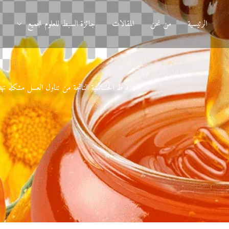
الرئيسية
من نحن
المقالات
جائزة السبط للعلوم للجميع
د
فرط الحساسية الناتجة من تناول العسل مشكله تهدد