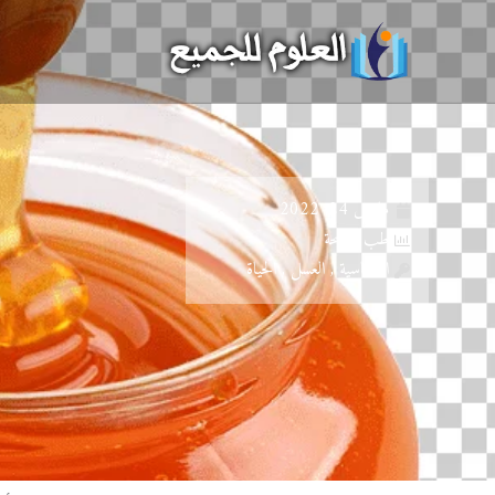
خطي
لى
لمحتوى
مارس 24, 2022
طب و صحة
الحساسية , العسل , الحياة