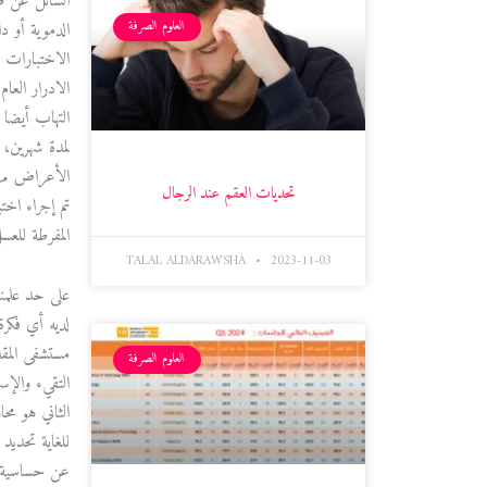
السائل عن ط
العلوم الصرفة
الدموية أو د
لمدة شهرين،
الأعراض مرتب
تحديات العقم عند الرجال
المفرطة للعس
TALAL ALDARAWSHA
2023-11-03
على حد علمنا
لديه أي فكر
مستشفى المقد
العلوم الصرفة
التقيء والإس
الثاني هو مح
للغاية تحدي
عن حساسية ا