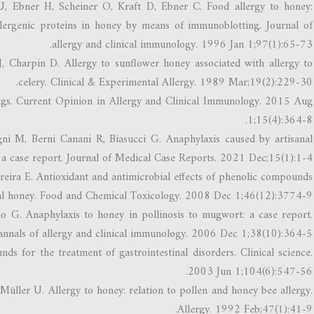
, Ebner H, Scheiner O, Kraft D, Ebner C. Food allergy to honey:
llergenic proteins in honey by means of immunoblotting. Journal of
allergy and clinical immunology. 1996 Jan 1;97(1):65-73.
, Charpin D. Allergy to sunflower honey associated with allergy to
celery. Clinical & Experimental Allergy. 1989 Mar;19(2):229-30.
ings. Current Opinion in Allergy and Clinical Immunology. 2015 Aug
1;15(4):364-8.
i M, Berni Canani R, Biasucci G. Anaphylaxis caused by artisanal
: a case report. Journal of Medical Case Reports. 2021 Dec;15(1):1-4.
reira E. Antioxidant and antimicrobial effects of phenolic compounds
gal honey. Food and Chemical Toxicology. 2008 Dec 1;46(12):3774-9.
o G. Anaphylaxis to honey in pollinosis to mugwort: a case report.
nnals of allergy and clinical immunology. 2006 Dec 1;38(10):364-5.
ds for the treatment of gastrointestinal disorders. Clinical science.
2003 Jun 1;104(6):547-56.
Müller U. Allergy to honey: relation to pollen and honey bee allergy.
Allergy. 1992 Feb;47(1):41-9.