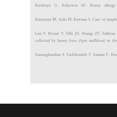
Karakaya G, Kalyoncu AF. Honey allergy i
Katayama M, Aoki M, Kawana S. Case of anaphyla
Lau P, Bryant V, Ellis JD, Huang ZY, Sullivan
collected by honey bees (Apis mellifera) in d
Samarghandian S, Farkhondeh T, Samini F. Hone