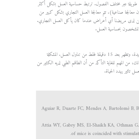
رة طويلة عبر مختلف الفصول. ترتبط حساسية العسل بشكل أكثر
ن معالجة صناعية). تتم معالجة العسل التجاري بشكل كبير من
لم يكن لدى مريضنا أي أعراض عندما كان يأكل العسل التجاري.
المشخصون بحساسية العسل.
الحساسية المفرطة للعسل نادرة ولكنها خطيرة وقد تهدد الحياة. تختلف الأعراض من خفيفة إلى شديدة، وتظهر بعد 15 دقيقة فقط من تناول العسل. المشكلة
ك، من المهم للغاية التأكد من أن الطاقم الطبي لديه الكثير من
 تاثير يهدد الحياة.
Aguiar R, Duarte FC, Mendes A, Bartolomé B, Ba
Attia WY, Gabry MS, El-Shaikh KA, Othman GA. 
of mice is coincided with stimul