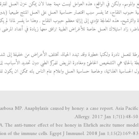
قع والموسم. ولكن في الواقع، هذه العوامل ليست مهمة جدا لان يمكن خزن العسل لفت
ية حبوب اللقاح، مما يفسر سبب اقتصار حساسية العسل على العسل المنتج طبيعيا (بدو
 والترشيح. هذه المعالجة تؤدي إلى إزالة معظم حبوب اللقاح , وهذا ما يفسر لماذا 
حاضر، زاد استهلاك العسل خاصة للأغراض الطبية ترافق معها زيادة في أعداد المرضى 
رتبطة بالحالة هي التشخيص الخاطئ ومغادرة المريض للمركز الطبي دون تحديد الأسباب. لذل
ل الحساسية الغذائية، وخاصة حساسية العسل واعلام عام الناس بانه ممكن ان يكون للعسل
rbosa MP. Anaphylaxis caused by honey: a case report. Asia Pacific
Allergy. 2017 Jan 1;7(1):48-50.
The anti-tumor effect of bee honey in Ehrlich ascite tumor model
ation of the immune cells. Egypt J Immunol. 2008 Jan 1;15(2):169-83.