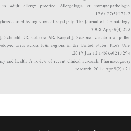
n adult allergy practice. Allergologia et immunopathologia.
1999;27(5):271-2.
xis caused by ingestion of royal jelly. The Journal of Dermatology.
2008 Apr;35(4):222-
 J, Schmehl DR, Cabrera AR, Rangel J. Seasonal variation of pollen
eveloped areas across four regions in the United States. PLoS One.
2019 Jun 12;14(6):e0217294.
y and health: A review of recent clinical research. Pharmacognosy
research. 2017 Apr;9(2):121.