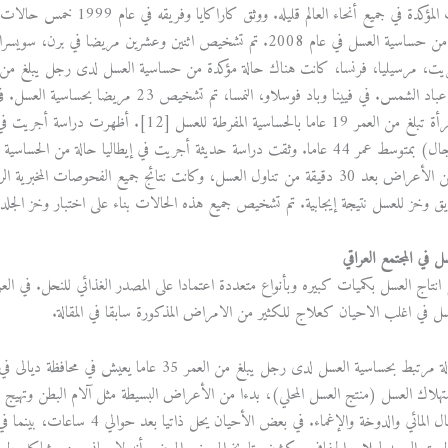
عدد الحالات المؤكدة في جميع أ
من العديد من الأعراض بعد 30 دقيقة من تناول العسل، وكانت نتائج جميع الفحوصات 
وخز للعسل نتيجة إيجابية. تم تشخيص جميع هذه الحالات بناء على اختبار وخز الجلد (SPT
 في المجتمع العراقي
م انتاج العسل بكميات كبيره وبأنواع متعددة اعتمادا على المصدر الغذائي للنحل. في الع
ل في اغلب الاحيان كعلاج للكثير من الامراض المذكورة سابقا في المقالة.
هلاك العسل (منتج العسل المحلي)، بدءا من الأعراض البسيطة مثل آلام البطن وتهيج 
القيء والإسهال المائي والدوخة و