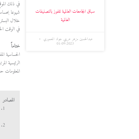
في ذلك المو
سباق الجامعات العالمية للفوز بالتصنيفات
شيوعا بحساس
العالمية
خلال البسترة
في الوقت ال
عبدالحسين مزهر عريبي جواد المعموري
2023-09-01
ختاماً
الرئيسية الم
المعلومات حو
المصادر