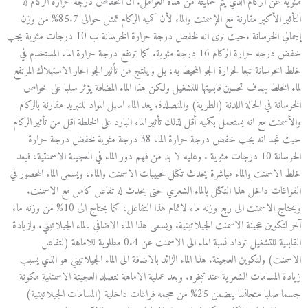
مئوية عن الركام الذي يتم حمايته من هذه العوامل. ان انخفاض درجة حرارة الركام له
التأثير الأكبر مقارنة مع الإسمنت والماء لأن كميه الركام تمثل حوالى 85.7% من وزن
إجمالي الخرسانة .حيث نرى انه لخفض درجة حرارة الخرسانة ب 10 درجات مئوية يجب
خفض درجه حرارة الركام 16 درجة مئوية. كما ترتفع درجة حرارة الماء المستخدم في
خلط الخرسانة تبعا لحرارة الجو المحيط به، بل وينتج من تأثير الجو الحار الاستهلاك المرتفع
لماء الخلط بهدف تحسين قابليتها للتشغيل ولكن هذا الماء المضافة يؤثر سلبا على خواص
الخرسانة في الحالة اللدنة (الطرية) والمتصلدة. يعد الماء اسهل المواد للتبريد مقارنة بالركام
والأسمنت مع انه يستعمل بكميه أقل لذلك تأثير الماء البارد على الخلطة اقل من تأثير الركام
حيث نجد انه يجب خفض درجة حرارة الماء 38 درجة مئوية لخفض درجة حرارة
الخرسانة 10 درجات مئوية . وعليه لا بد من فهم دور الماء في العجينة الاسمنتية، فبعد
خلط الاسمنت والماء مباشرة يحدث تكتل لحبيبات الاسمنت والماء، ويسمى الماء المحصور في
الفراغات داخل هذا التكتل بالماء الشعري حتى يحدث له تفاعل كامل مع الاسمنت.
ويحتاج الاسمنت الى ربع وزنه ماء لاتمام هذا التفاعل، كما يحتاج الى 10% من وزنه ماء
آخر لتكوين عجينة الاسمنت الجيلاتينية. ويسمى هذا الماء الاضافي بالماء الجيلاتيني. ولزيادة
القابلية للتشغيل تزداد نسبة الماء الى الاسمنت عن 0.4 مطلوبة للاماهة (لتفاعل
الاسمنت) ولتكوين العجينة. هذا الماء الزائد بالاضافة الى الماء الجيلاتيني هو الذي يسبب
زيادة المسامات الشعرية عند تبخره. وبعد عملية الاماهة تتصلد العجينة الاسمنتية مكونة
جسما صلبا متجانسا يتضمن 25% من حجمه فراغات داخلية (المسامات الجيلاتينية)