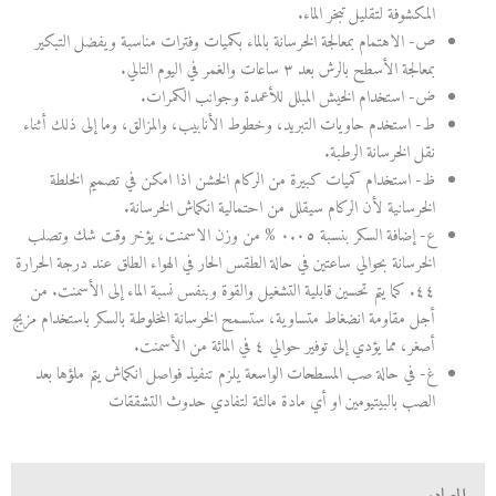
المكشوفة لتقليل تبخر الماء.
ص‌- الاهتمام بمعالجة الخرسانة بالماء بكميات وفترات مناسبة ويفضل التبكير
بمعالجة الأسطح بالرش بعد ٣ ساعات والغمر في اليوم التالي.
ض‌- استخدام الخيش المبلل للأعمدة وجوانب الكمرات.
ط‌- استخدم حاويات التبريد، وخطوط الأنابيب، والمزالق، وما إلى ذلك أثناء
نقل الخرسانة الرطبة.
ظ‌- استخدام كميات كبيرة من الركام الخشن اذا امكن في تصميم الخلطة
الخرسانية لأن الركام سيقلل من احتمالية انكماش الخرسانة.
ع‌- إضافة السكر بنسبة ٠.٠٥ % من وزن الاسمنت، يؤخر وقت شك وتصلب
الخرسانة بحوالي ساعتين في حالة الطقس الحار في الهواء الطلق عند درجة الحرارة
٤٤. كما يتم تحسين قابلية التشغيل والقوة وبنفس نسبة الماء إلى الأسمنت. من
أجل مقاومة انضغاط متساوية، ستسمح الخرسانة المخلوطة بالسكر باستخدام مزيج
أصغر، مما يؤدي إلى توفير حوالي ٤ في المائة من الأسمنت.
غ‌- في حالة صب المسطحات الواسعة يلزم تنفيذ فواصل انكماش يتم ملؤها بعد
الصب بالبيتيومين او أي مادة مالئة لتفادي حدوث التشققات