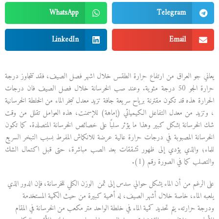
WhatsApp
Telegram
LinkedIn
Email
يعاني جو العراق من ارتفاع حرارة الطقس خلال اشهر فصل الصيف، فقد تتجاوز درجة
حرارة الجو 50 درجة مئوية. وعند صب الخرسانة خلال فصل الصيف فان درجات
الحرارة هذه قد تكون مقترنة برياح سريعة جافة تزيد معدل تبخر الماء من الخلطة الخرسانية
، وتزيد من معدل التفاعل الكيميائي (إماهة) للإسمنت، هذه العوامل تقلل من وقت
شك الخرسانة بشكل كبير وهذا ما يؤثر سلبًا على خصائص الخرسانة المتصلدة. كما تكون
الخرسانة المصبوبة في درجات حرارة عالية عرضة للانكماش المفرط بسبب التبخر السريع
للماء؛ والذي يؤدي إلى ظهور تشققات بعد الصب مباشرة، حتى قبل اكتمال الشك
والتصلب كما في الصورة رقم (1).
على الرغم من أن الماء يشكل حوالي سدس إلى ثمن الوزن الكلي للخرسانة، فإن الدور الذي
يلعبه الماء، خاصة خلال أشهر الصيف، له أهمية كبيرة من حيث الكمية المستخدمة
ودرجة حرارته. يتم تحديد كمية الماء في خلطة الواحد متر مكعب من الخرسانة في المقام