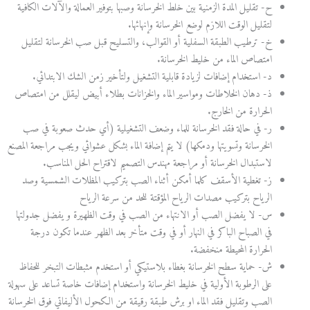
ح‌- تقليل المدة الزمنية بين خلط الخرسانة وصبها بتوفير العمالة والآلات الكافية
لتقليل الوقت اللازم لوضع الخرسانة وإنهائها.
خ‌- ترطيب الطبقة السفلية أو القوالب، والتسليح قبل صب الخرسانة لتقليل
امتصاص الماء من خليط الخرسانة.
د‌- استخدام إضافات لزيادة قابلية التشغيل ولتأخير زمن الشك الابتدائي.
ذ‌- دهان الخلاطات ومواسير الماء والخزانات بطلاء أبيض ليقلل من امتصاص
الحرارة من الخارج.
ر‌- في حالة فقد الخرسانة للماء وضعف التشغيلية (أي حدث صعوبة في صب
الخرسانة وتسويتها ودمكها) لا يتم إضافة الماء بشكل عشوائي ويجب مراجعة المصنع
لاستبدال الخرسانة أو مراجعة مهندس التصميم لاقتراح الحل المناسب.
ز‌- تغطية الأسقف كلما أمكن أثناء الصب بتركيب المظلات الشمسية وصد
الرياح بتركيب مصدات الرياح المؤقتة للحد من سرعة الرياح
س‌- لا يفضل الصب أو الانتهاء من الصب في وقت الظهيرة و يفضل جدولتها
في الصباح الباكر في النهار أو في وقت متأخر بعد الظهر عندما تكون درجة
الحرارة المحيطة منخفضة.
ش‌- حماية سطح الخرسانة بغطاء بلاستيكي أو استخدم مثبطات التبخر للحفاظ
على الرطوبة الأولية في خليط الخرسانة واستخدام إضافات خاصة تساعد على سهولة
الصب وتقليل فقد الماء او برش طبقة رقيقة من الكحول الأليفاتي فوق الخرسانة