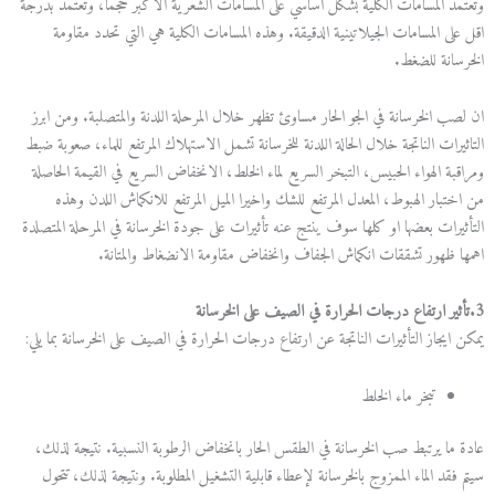
وتعتمد المسامات الكلية بشكل اساسي على المسامات الشعرية الاكبر حجما، وتعتمد بدرجة
اقل على المسامات الجيلاتينية الدقيقة. وهذه المسامات الكلية هي التي تحدد مقاومة
الخرسانة للضغط.
ان لصب الخرسانة في الجو الحار مساوئ تظهر خلال المرحلة اللدنة والمتصلبة. ومن ابرز
التاثيرات الناتجة خلال الحالة اللدنة للخرسانة تشمل الاستهلاك المرتفع للماء، صعوبة ضبط
ومراقبة الهواء الحبيس، التبخر السريع لماء الخلط، الانخفاض السريع في القيمة الحاصلة
من اختبار الهبوط، المعدل المرتفع للشك واخيرا الميل المرتفع للانكماش اللدن وهذه
التأثيرات بعضها او كلها سوف ينتج عنه تأثيرات على جودة الخرسانة في المرحلة المتصلدة
اهمها ظهور تشققات انكماش الجفاف وانخفاض مقاومة الانضغاط والمتانة.
3.تأثير ارتفاع درجات الحرارة في الصيف على الخرسانة
يمكن ايجاز التأثيرات الناتجة عن ارتفاع درجات الحرارة في الصيف على الخرسانة بما يلي:
تبخر ماء الخلط
عادة ما يرتبط صب الخرسانة في الطقس الحار بانخفاض الرطوبة النسبية. نتيجة لذلك،
سيتم فقد الماء الممزوج بالخرسانة لإعطاء قابلية التشغيل المطلوبة. ونتيجة لذلك، تتحول