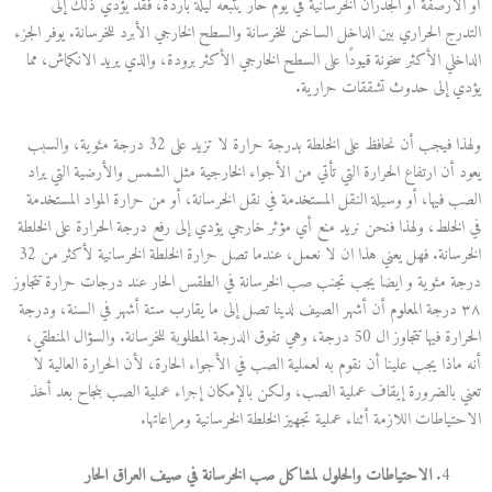
أو الأرصفة أو الجدران الخرسانية في يوم حار يتبعه ليلة باردة، فقد يؤدي ذلك إلى
التدرج الحراري بين الداخل الساخن للخرسانة والسطح الخارجي الأبرد للخرسانة. يوفر الجزء
الداخلي الأكثر سخونة قيودًا على السطح الخارجي الأكثر برودة، والذي يريد الانكماش، مما
يؤدي إلى حدوث تشققات حرارية.
ولهذا فيجب أن نحافظ على الخلطة بدرجة حرارة لا تزيد على 32 درجة مئوية، والسبب
يعود أن ارتفاع الحرارة التي تأتي من الأجواء الخارجية مثل الشمس والأرضية التي يراد
الصب فيها، أو وسيلة النقل المستخدمة في نقل الخرسانة، أو من حرارة المواد المستخدمة
في الخلط، ولهذا فنحن نريد منع أي مؤثر خارجي يؤدي إلى رفع درجة الحرارة على الخلطة
الخرسانة. فهل يعني هذا ان لا نعمل، عندما تصل حرارة الخلطة الخرسانية لأكثر من 32
درجة مئوية و ايضا يجب تجنب صب الخرسانة في الطقس الحار عند درجات حرارة تتجاوز
٣٨ درجة المعلوم أن أشهر الصيف لدينا تصل إلى ما يقارب ستة أشهر في السنة، ودرجة
الحرارة فيها تتجاوز ال 50 درجة، وهي تفوق الدرجة المطلوبة للخرسانة. والسؤال المنطقي،
أنه ماذا يجب علينا أن نقوم به لعملية الصب في الأجواء الحارة، لأن الحرارة العالية لا
تعني بالضرورة إيقاف عملية الصب، ولكن بالإمكان إجراء عملية الصب بنجاح بعد أخذ
الاحتياطات اللازمة أثناء عملية تجهيز الخلطة الخرسانية ومراعاتها.
الاحتياطات والحلول لمشاكل صب الخرسانة في صيف العراق الحار