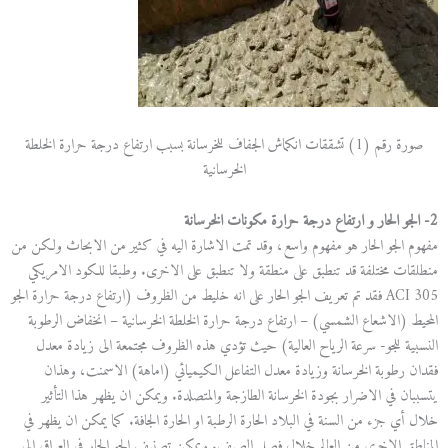
صورة رقم (1) تشققات انكماش الجفاف للخرسانة بسبب ارتفاع درجة حرارة الخلطة
الخرسانية
2- الجو الحار و ارتفاع درجة حرارة مكونات الخرسانة
مفهوم الجو الحار هو مفهوم واسع، وقد تمت الاشارة اليه في كثير من الابحاث ولكن من
منطلقات مختلفة قد تنطبق على منطقة ولا تنطبق على الاخرى. وطبقا للكود الامريكي
ACI 305 فقد تم تعريف الجو الحار على انه خليط من الظروف (ارتفاع درجة حرارة الجو
المحيط (الاشعاع الشمسي) – ارتفاع درجة حرارة الخلطة الخرسانية – انخفاض الرطوبة
النسبية للجو- سرعة الرياح العالية) حيث تؤدي هذه الظروف مجتمعة الى زيادة معدل
فقدان رطوبة الخرسانة وزيادة معدل التفاعل الكيميائي (اماهة) الاسمنت، وهذان
يتسببان في الاضرار بجودة الخرسانة الطازجة والمتصلدة. ويمكن ان يظهر هذا التأثير
خلال أي جزء من السنة في البلاد الحارة الرطبة او الحارة الجافة. كما يمكن ان يظهر في
المناطق الاخرى من العالم خلال فصل الصيف. ويمكن تصنيف الجو الحار في العراق الى