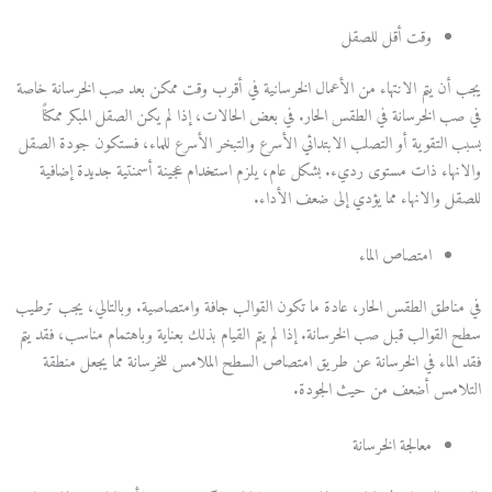
وقت أقل للصقل
يجب أن يتم الانتهاء من الأعمال الخرسانية في أقرب وقت ممكن بعد صب الخرسانة خاصة
في صب الخرسانة في الطقس الحار. في بعض الحالات، إذا لم يكن الصقل المبكر ممكنًا
بسبب التقوية أو التصلب الابتدائي الأسرع والتبخر الأسرع للماء، فستكون جودة الصقل
والانهاء ذات مستوى رديء. بشكل عام، يلزم استخدام عجينة أسمنتية ​​جديدة إضافية
للصقل والانهاء مما يؤدي إلى ضعف الأداء.
امتصاص الماء
في مناطق الطقس الحار، عادة ما تكون القوالب جافة وامتصاصية. وبالتالي، يجب ترطيب
سطح القوالب قبل صب الخرسانة. إذا لم يتم القيام بذلك بعناية وباهتمام مناسب، فقد يتم
فقد الماء في الخرسانة عن طريق امتصاص السطح الملامس للخرسانة مما يجعل منطقة
التلامس أضعف من حيث الجودة.
معالجة الخرسانة