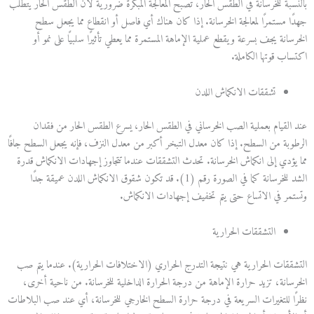
بالنسبة للخرسانة في الطقس الحار، تصبح المعالجة المبكرة ضرورية لأن الطقس الحار يتطلب
جهدًا مستمرًا لمعالجة الخرسانة. إذا كان هناك أي فاصل أو انقطاع مما يجعل سطح
الخرسانة يجف بسرعة ويقطع عملية الإماهة المستمرة مما يعطي تأثيرًا سلبيًا على نمو أو
اكتساب قوتها الكاملة.
تشققات الانكماش اللدن
عند القيام بعملية الصب الخرساني في الطقس الحار، يسرع الطقس الحار من فقدان
الرطوبة من السطح. إذا كان معدل التبخر أكبر من معدل النزف، فإنه يجعل السطح جافًا
مما يؤدي إلى انكماش الخرسانة. تحدث التشققات عندما تتجاوز إجهادات الانكماش قدرة
الشد للخرسانة كما في الصورة رقم (1). قد تكون شقوق الانكماش اللدن عميقة جدًا
وتستمر في الاتساع حتى يتم تخفيف إجهادات الانكماش.
التشققات الحرارية
التشققات الحرارية هي نتيجة التدرج الحراري (الاختلافات الحرارية). عندما يتم صب
الخرسانة، تزيد حرارة الإماهة من درجة الحرارة الداخلية للخرسانة. من ناحية أخرى،
نظرًا للتغيرات السريعة في درجة حرارة السطح الخارجي للخرسانة، أي عند صب البلاطات