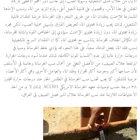
الأول من خلال مدى التشغيلية وسهولة الصب، إلى جانب دور الحجم الأقصى للركام
الخشن في هذا الأمر. وللحصول على قابلية تشغيل أعلى، يلزم المزيد من الماء وبسبب الإماهة
المتسارعة للإسمنت وفقدان الماء عن طريق التبخر، فإن الخرسانة عرضة لفقدان قابلية
التشغيل. لذلك يجب زيادة محتوى الماء لتعويض الفارق وتسهيل عملية الصب. لكن مجرد
زيادة محتوى الماء دون زيادة محتوى الإسمنت سيؤدي إلى انخفاض القوة والمتانة للخرسانة.
ان انكماش الجفاف للخرسانة يتناسب مع محتوى الماء كما ان الفقدان السريع للتشغيلية
بسبب فقد الماء يجعل الدمك صعبًا. على هذا النحو، قد يؤدي خلط الخرسانة وصبها في
درجات حرارة عالية إلى عدم اكتسابها لقوتها الكاملة. لذلك عندما تسود درجات الحرارة
المرتفعة خلال الصيف، من الأفضل التخلي عن أعمال صب الخرسانة وخاصة في الأسقف
لأن مساحها أكبر ومعرضة أكثر للحرارة وفقد الماء والعوامل الأخرى وهي أكثر الأعضاء
عرضة للتشقق. كما يجب تجنب صب الخرسانة في الطقس الحار عند درجات حرارة تتجاوز
٣٨ درجة حسب توصيات معهد الخرسانة الامريكي ACI305 لذلك لا بد من اخذ
الاحتياطات اللازمة عند صب الخرسانة خلال اشهر فصل الصيف في العراق.