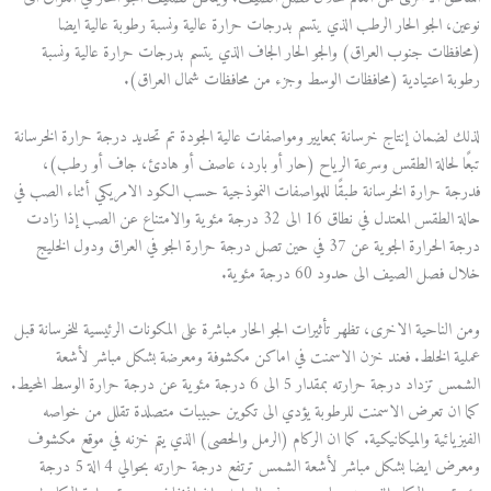
نوعين، الجو الحار الرطب الذي يتسم بدرجات حرارة عالية ونسبة رطوبة عالية ايضا
(محافظات جنوب العراق) والجو الحار الجاف الذي يتسم بدرجات حرارة عالية ونسبة
رطوبة اعتيادية (محافظات الوسط وجزء من محافظات شمال العراق).
لذلك لضمان إنتاج خرسانة بمعايير ومواصفات عالية الجودة تم تحديد درجة حرارة الخرسانة
تبعًا لحالة الطقس وسرعة الرياح (حار أو بارد، عاصف أو هادئ، جاف أو رطب)،
فدرجة حرارة الخرسانة طبقًا للمواصفات النموذجية حسب الكود الامريكي أثناء الصب في
حالة الطقس المعتدل في نطاق 16 الى 32 درجة مئوية والامتناع عن الصب إذا زادت
درجة الحرارة الجوية عن 37 في حين تصل درجة حرارة الجو في العراق ودول الخليج
خلال فصل الصيف الى حدود 60 درجة مئوية.
ومن الناحية الاخرى، تظهر تأثيرات الجو الحار مباشرة على المكونات الرئيسية للخرسانة قبل
عملية الخلط. فعند خزن الاسمنت في اماكن مكشوفة ومعرضة بشكل مباشر لأشعة
الشمس تزداد درجة حرارته بمقدار 5 الى 6 درجة مئوية عن درجة حرارة الوسط المحيط.
كما ان تعرض الاسمنت للرطوبة يؤدي الى تكوين حبيبات متصلدة تقلل من خواصه
الفيزيائية والميكانيكية. كما ان الركام (الرمل والحصى) الذي يتم خزنه في موقع مكشوف
ومعرض ايضا بشكل مباشر لأشعة الشمس ترتفع درجة حرارته بحوالي 4 الة 5 درجة