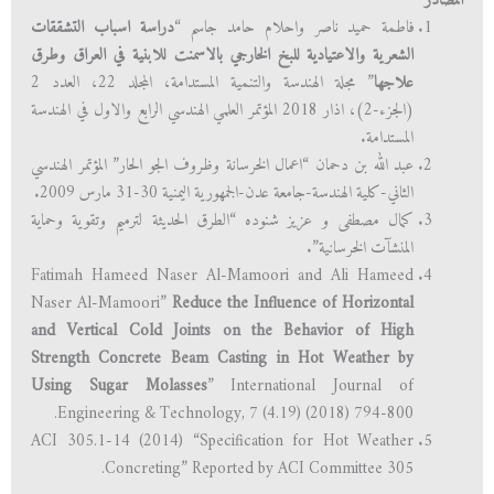
المصادر
فاطمة حميد ناصر واحلام حامد جاسم “
دراسة اسباب التشققات
الشعرية والاعتيادية للبخ الخارجي بالاسمنت للابنية في العراق وطرق
علاجها
” مجلة الهندسة والتنمية المستدامة، المجلد 22، العدد 2
(الجزء-2)، اذار 2018 المؤتمر العلمي الهندسي الرابع والاول في الهندسة
المستدامة.
عبد الله بن دحمان “اعمال الخرسانة وظروف الجو الحار” المؤتمر الهندسي
الثاني-كلية الهندسة-جامعة عدن-الجمهورية اليمنية 30-31 مارس 2009.
كمال مصطفى و عزيز شنوده “الطرق الحديثة لترميم وتقوية وحماية
المنشآت الخرسانية”.
Fatimah Hameed Naser Al-Mamoori and Ali Hameed
Naser Al-Mamoori”
Reduce the Influence of Horizontal
and Vertical Cold Joints on the Behavior of High
Strength Concrete Beam Casting in Hot Weather by
Using Sugar Molasses
” International Journal of
Engineering & Technology, 7 (4.19) (2018) 794-800.
ACI 305.1-14 (2014) “Specification for Hot Weather
Concreting” Reported by ACI Committee 305.