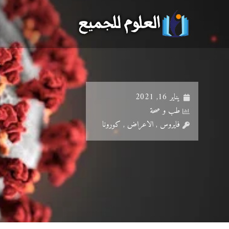
خطي
لى
لمحتوى
يناير 16, 2021
طب و صحة
فايروس , الاعراض , كورونا