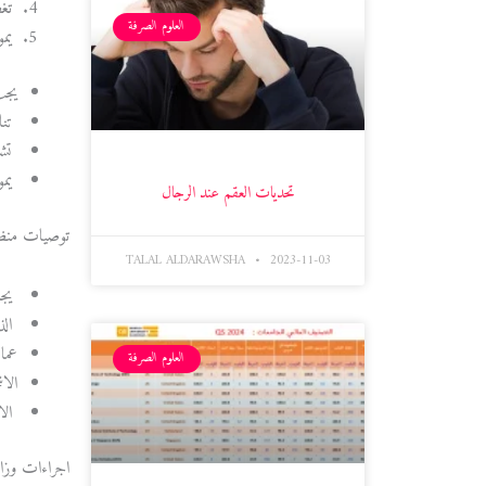
تغط
العلوم الصرفة
يموت اذ
يجب
تنا
تشغيل 
يموت ا
تحديات العقم عند الرجال
توصيات منظمة الصحة
TALAL ALDARAWSHA
2023-11-03
يجب
الذ
عما
العلوم الصرفة
الا
الا
اجراءات وزار