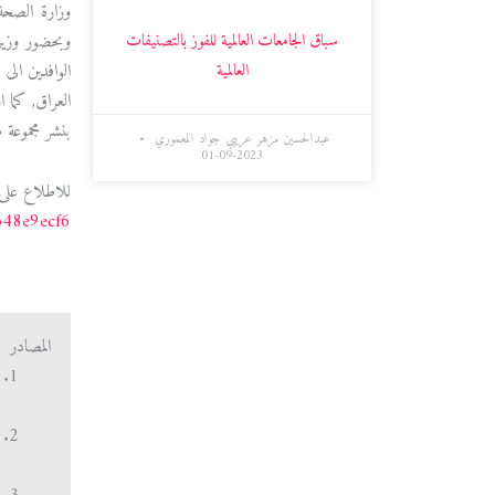
وزارة الصحة 
سباق الجامعات العالمية للفوز بالتصنيفات
وبحضور وزير
العالمية
الوافدين الى
العراق, كما 
بنشر مجموعة 
عبدالحسين مزهر عريبي جواد المعموري
2023-09-01
للاطلاع على 
b48e9ecf6
المصادر