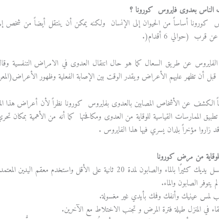
لناس بعدوى فايروس كورونا ؟
س كورونا أساساً من الحيوان إلى الإنسان ولكنه يمكن أن ينتقل أيضاً من شخص إل
ن قرب (حوالي 6 أقدام(.
الفايروس عن طريق السعال كما هو حال انتقال العدوى في الامراض التنفسية وقال 
بل أن تظهر عليهم الأعراض ويقدر الوقت بين الإصابة الفعلية وظهور الأعراض(المعروف بف
ماً الكشف عن الأشخاص المصابين بالعدوى بفايروس كورونا نظراً لأن أعراض هذا المر
طبيق الممارسات القياسية للوقاية من العدوى ومكافحتها كما أنه من الأهمية بمكان تح
قد زاروا مؤخراً بلدان يسري فيها هذا الفايروس .
للوقاية من مرض كورونا
لم يتوفر الصابون والماء.
ب لمس عينيك وأنفك وفمك بأيدي غير مغسولة.
قاء في المنزل طيلة فترة المرض و تجنب الاختلاط مع الآخرين.