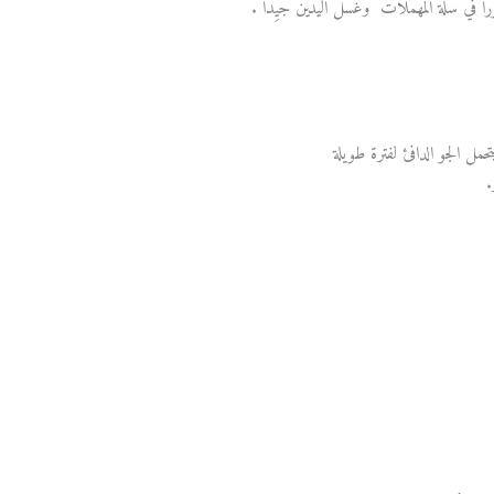
ي سلَّة المُهملات وغسل اليدين جيِّداً .