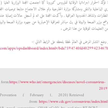
تؤكد استمرار اجراءاتها الوقائية لفايروس كورونا كما اجتمعت اللجنة الوزارية العلي
ي الداخلية والنقل ومشاركة وزارة الخارجية وتم خلال الاجتماع متابعة توصيات اللج
 المطارات والمنافذ الحدودية العراقية , وأكدت اللجنة على انه لم تسجل حالات إصابة عند 
اوضح وزير الصحة والبيئة في بث مباشر للعراقية الإخبارية عن جهود وزارة الصحة والبيئ
من التعليمات للوقاية من هذا المرض .
وضع انتشار المرض في العالم لحظة بلحظه على الرابط التالي :-
cgis.com/apps/opsdashboard/index.html#/bda7594740fd40299423467
https://www.who.int/emergencies/diseases/novel-coronavirus-
Word Health Organization . (2020). Retrieved form:
2019
evention .( February 1, 2020) Retrieved
.
from:
https://www.cdc.gov/coronavirus/index.html