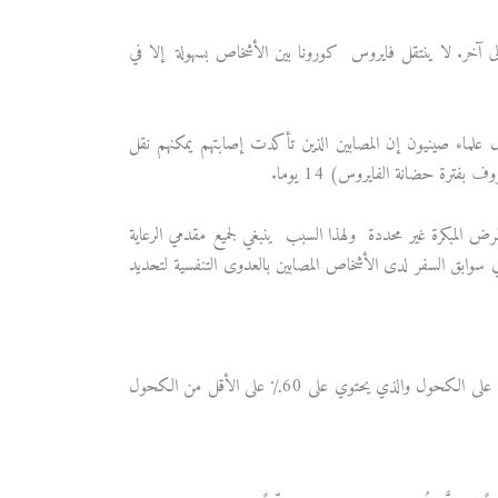
ى آخر. لا ينتقل فايروس كورونا بين الأشخاص بسهولة إلا في
علماء صينيون إن المصابين الذين تأكدت إصابتهم يمكنهم نقل
ترة حضانة الفايروس) 14 يوما.
ض المبكرة غير محددة ولهذا السبب ينبغي لجميع مقدمي الرعاية
ري سوابق السفر لدى الأشخاص المصابين بالعدوى التنفسية لتحديد
اغسل يديك كثيرًا بالماء والصابون لمدة 20 ثانية على الأقل واستخدم معقم اليدين المعتمد على الكحول والذي يحتوي على 60٪ على الأقل من الكحول