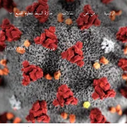
الرئيسية
من نحن
المقالات
جائزة السبط للعلوم للجميع
د
فايروس كورونا (2019-nCoV)