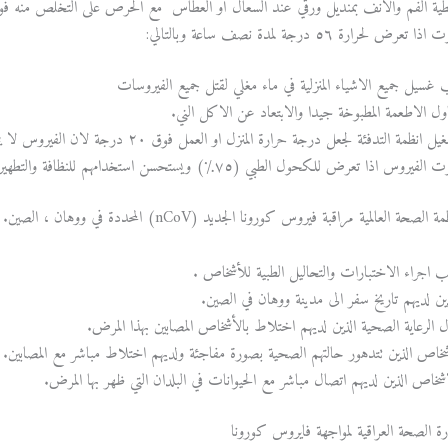
ية الفم والأنف بمنديل ورقي عند السعال أو العُطاس مع الحرص على التخلُّص منه فوراً ف
ا تعرض لحرارة ٥٦ درجة لمدة نصف ساعة وبالتالي:
 غسيل جميع الاشياء المنزلية في ماء مغلي لقتل جميع الفيروسات
ول الاطعمة المطبوخة جيدا والابتعاد عن الاكل الني.
انظمة التدفئة لجعل درجة حرارة المنزل او العمل فوق ٢٠ درجة لان الفيروس لا يتحمل الجو الدافئ لفترة طويلة
لفيروس اذا تعرض للكحول الطبي (٧٥٪) ويستحسن استخدامهم للنظافة والتطهير.
 العالمية مراقبة فيروس كورونا الجديد (nCoV) المحددة في ووهان ، الصين.
 اجراء الاختبارات والتحاليل الطبية للأشخاص .
ين لديهم تاريخ سفر الى مدينة ووهان في الصين.
ل الرعاية الصحية الذين لديهم اختلاط بالأشخاص المصابين بهذا المرض.
شخاص الذين تتدهور حالتهم الصحية بصورة مفاجئة ولديهم اختلاط مباشر مع المصابين.
شخاص الذين لديهم اتصال مباشر مع الحيوانات في البلدان التي ظهر بها المرض.
ة الصحة العراقية لمواجهة فايروس كورونا