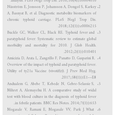
analysis. PLoS Negl Trop Dis. 2016;;10((4):):e0004616.
Näsström E, Jonsson P, Johansson A, Dongol S, Karkey
A, Basnyat B, et al. Diagnostic metabolite biomarkers of
chronic typhoid carriage. PLoS Negl Trop Dis.
2018;;12((1):):e0006215.
Buckle GC, Walker CL, Black RE. Typhoid fever and
paratyphoid fever: Systematic review to estimate global
morbidity and mortality for 2010. J Glob Health.
2012;;2((1):):010401.
Amicizia D, Arata L, Zangrillo F, Panatto D, Gasparini R.
Overview of the impact of typhoid and paratyphoid fever.
Utility of ty21a Vaccine (vivotif(r)). J Prev Med Hyg.
2017;;58((1):):E1––E8.
Andualem G, Abebe T, Kebede N, Gebre-Selassie S,
Mihret A, Alemayehu H. A comparative study of widal
test with blood culture in the diagnosis of typhoid fever
in febrile patients. BMC Res Notes. 2014;;7((1):):653..
Mogasale V, Ramani E, Mogasale VV, Park J. What