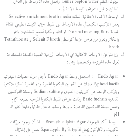
الببتون المنظم Buffer pepton water وتعمل هذه الاوساط على انعاش
السالمونيلا قبل التعرض للوسط الانتقائي .
اوساط الاغناء الانتقائية السائلة Selective enrichment broth media
يعمل التركيب الكيميائي لهذه الاوساط على تثبيط جراثيم النبيت الطبيعي للقناة
المعوية Normal intesting flora او قتلها ولكنها تسمح للسالمونيلا بالنمو
والتكاثر وتعزز من فرص عزلها كوسطي Selenit F broth و Tetrathionate
broth .
زراعتها على الاوساط الانتخابية اي الاوساط الزرعية الصلبة المختلفة المستخدمة
لعزل هذه الجرثومة وتشخيصها وهي :
Endo Agar : استعمل وسط Endo Agar لأجل عزل عصيات التيفوئيد
Typhoid bacilli فضلا عن التميز بين البكتريا المخمرة وغير المخمرة لسكر اللاكتوز
ويتركب الوسط من كبريتيت الصوديوم Sodium sulfite وصبغة الفوكسين
القاعدية Basic fuchsin وذلك لغرض تثبيط البكتريا الموجبة لصبغة كرام
وتعمل صبغة الفوكسين القاعدية بدورها بوصفها عاملاً إنتقائياً ودليلاً لتغير الـ
pH .
وسط أكار البزموث Bismuth sulphite Agar : اذ أن بوجود مركبات
الكبريت والكلوكوز يجعل S. typhi وS.paratyphi B تعمل على إختزال