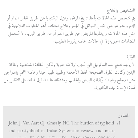
التشخيص والعلاج
يتم تشخيص هذه الحالات بأخذ تاريخ المرض وعزل البكتيريا عن طريق تحليل البراز أو
الدم ويعتبر تعويض نقص السوائل في الجسم وعلاج الجفاف أهم الخطوات العلاجية في
مثل هذه الحالات و يتناولها المريض عن طريق الفم أو عن طريق الوريد. لا تستعمل
المضادات الحيوية إلا في حالات خاصة يقررها الطبيب.
الوقاية
لا يوجد تطعيم ضد السالمونيل التي تسبب نزلات معوية ولكن النظافة الشخصية ونظافة
اليدين وكذلك الطرق الصحيحة لحفظ الأطعمة وطهيها طهيا جيدا وخاصة اللحم والدواجن
مثل الدجاج وغيرها، وكذلك البيض والحليب ومشتقاته هذه الطرق تساعد على التقليل من
نسبة الإصابة بهذه البكتيريا.
المصادر
John J, Van Aart CJ, Grassly NC. The burden of typhoid
and paratyphoid in India: Systematic review and meta-