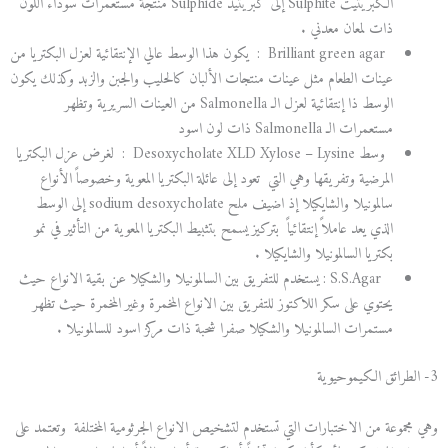
الكبريتيت Sulphite إلى كبريتيد Sulphide منتجة مستعمرات سوداء اللون
ذات لمعان معدني .
Brilliant green agar : يكون هذا الوسط عالي الإنتقائية لعزل البكتريا من
عينات الطعام مثل عينات منتجات الألبان كالحليب والجبن والزبد وكذلك يكون
الوسط ذا إنتقائية لعزل الـ Salmonella من العينات السريرية وتظهر
مستعمرات الـ Salmonella ذات لون اسود
وسط Desoxycholate XLD Xylose – Lysine : لغرض عزل البكتريا
المرضية وتفريقها وهي التي تعود إلى عائلة البكتريا المعوية وخصوصاً الأنواع
سالمونيلا والشايكيلا إذ اضيف ملح sodium desoxycholate إلى الوسط
الذي يعد عاملاً إنتقائياً بتركيز يسمح بتثبيط البكتريا المعوية من التأثير في نمو
بكتريا السالمونيلا والشايكيلا .
S.S.Agar : يستخدم للتفريق بين السالمونيلا والشكيلا عن بقية الانواع حيث
يحتوي على سكر اللاكتوز للتفريق بين الانواع المخمرة وغير المخمرة حيث تظهر
مستمرات السالمونيلا والشكيلا صفرا شحبة ذات مركز اسود للسالمونيلا .
3- الطرائق الكيموحيوية
وهي مجموعة من الاختبارات التي تستخدم لتشخيص الانواع الجرثومية المختلفة وتعتمد على