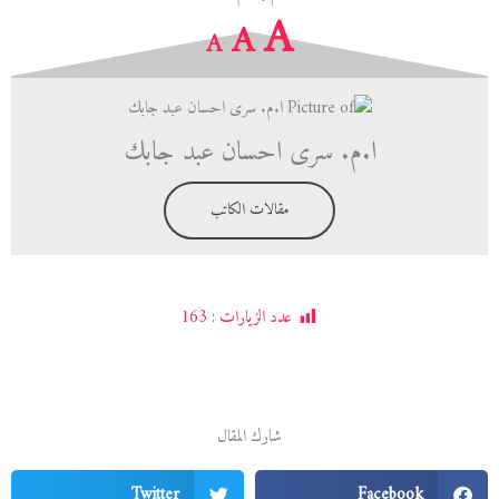
Increase
A
Reset
A
Decrease
A
font
font
font
size.
size.
size.
ا.م. سرى احسان عبد جابك
مقالات الكاتب
عدد الزيارات :
163
شارك المقال
Twitter
Facebook