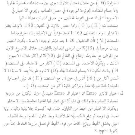
الضراوة (Vi ) من خلال اختبار تلازن دموي بين مستضدات محضرة تجارياً
والاجسام المضادة للجرثومة الموجودة في مصل المصاب ويجري الاختبار في
الاسبوع الثاني اذ تعمل مجموعة تخافيف من مصل المصاب تضاف اليها
مستضدات ( H ) و( O ) واذا حصل تلازن في تخفيف 80 :1 لاتؤخذ بنظر
الاعتبار ، واما التخفيف 160 :1 فيعد مؤشراً على الاصابة بهذه الجرثومة اما
المستضد( Vi ) فأن التخفيف 20 :1 يعد مؤشر لوجود الاصابة . يكون اختبار
ويدال موجباً في (15)% من المرضى المصابين بالتايفوئيد خلال الاسبوع الاول
من المرض مع حدوث ارتفاع في النتائج الى (90)% او اكثر خلال الاسبوع
الثالث ، ويكون الاعتماد على المستضد (O ) اكثر من الاعتماد على المستضد(
H ) وذلك لكون الاجسام المضادة تجاه (O) لاتدوم طويلاً بعد الاصابة اذ لا
تستمر اكثر من ( 6 ) أشهر في حين انها مع المستضد ( H ) قد تبقى اجسامها
المضادة لمدة طويلة جداً وبتراكيز عالية اكثر من المستضد (O ) .
اختبار الانترو Entro ان اختبار الـ Entro مفيد في عزل البكتريا من مزرعة
للعصارة الصفراوية وذلك في المراكز التي تتوفر فيها الخبرة الخاصة بهذا الاختبار
ويتكون الاختبار من خيط من النايلون مثبت فيه كبسولة جلاتينية وتثبت نهاية
الخيط في الوجه ثم تبلع الكبسولة الجيلاتينية وبعد تناول الطعام او بعد انقضاء
الليل ينتشل الخيط وينزع المخاط من فوق الخيط ثم تعمل مزرعة للمخاط بحثاً عن
بكتريا S. typhi