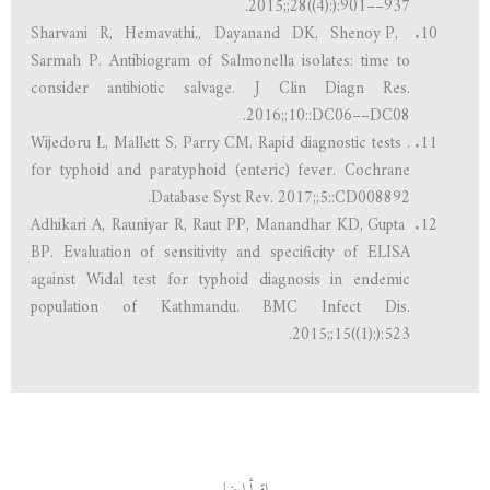
2015;;28((4):):901––937.
Sharvani R, Hemavathi,, Dayanand DK, Shenoy P,
Sarmah P. Antibiogram of Salmonella isolates: time to
consider antibiotic salvage. J Clin Diagn Res.
2016;;10::DC06––DC08.
. Wijedoru L, Mallett S, Parry CM. Rapid diagnostic tests
for typhoid and paratyphoid (enteric) fever. Cochrane
Database Syst Rev. 2017;;5::CD008892.
Adhikari A, Rauniyar R, Raut PP, Manandhar KD, Gupta
BP. Evaluation of sensitivity and specificity of ELISA
against Widal test for typhoid diagnosis in endemic
population of Kathmandu. BMC Infect Dis.
2015;;15((1):):523.