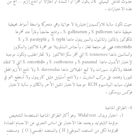
حدوث تفاعل كيميائي كأن يكون تخمراً أو اكسدة أو اختزالاً أو انتاج إنزيم … الخ من
هذه الاختبارات .
حيث تكون سالبة للاوكسيديز إختيارية لا هوائية وهي متحركة بواسطة أسواط محيطية
خيطية ماعدا S. pullorum و S. gallinarum ، وتنتج حامضاً وغازاً عند تخمرها
للكلوكوز والمالتوز والمانتيول والسوربيتول ماعدا S. typhi و S. paratyphi و S.
enteritidis فهي غير منتجة للغاز ، وأجناس السالمونيلا غير مخمرة للاكتوز والسكروز
والسالسين ماعدا S. tennessee التي تخمر سكر اللاكتوز ولا تخثر الحليب وتكون موجبة
لإختبار الأندول ماعدا S. panamal و S. eastbourne و S. enteritidis التي لا تمتلك
محفظة ولاتكون سبورات ولا تميع الجيلاتين ماعدا S. daressalaa ولا تنتج الأنزيم المحلل
لليوريا وتعتمد على مركب الستريت ، ولاتنتج أستيايل مثيل كاربينول ولا تستطيع النمو في
محلول سيانيد البوتاسيوم KCN موجبة لاختبار المثيل الأحمر والكتاليز و سالبة لاختبار
فوكس بروسكور .
4- الطرائق المناعية
اختبار ويدال Widal test وهو أكثر الطرائق المناعية المستخدمة لتشخيص
جرثومة التايفوئيد ويعتمد هذا الاختبار على اساس التحري عن الاجسام المضادة
للجرثومة لكل من المستضد السوطي( H ) والمستضد الجسمي( O ) ومستضد