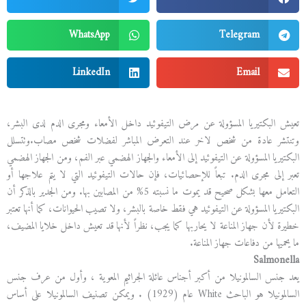
WhatsApp
Telegram
LinkedIn
Email
تعيش البكتيريا المسؤولة عن مرض التيفوئيد داخل الأمعاء ومجرى الدم لدى البشر،
وتنتشر عادة من شخص لاخر عند التعرض المباشر لفضلات شخص مصاب.وتتسلل
البكتيريا المسؤولة عن التيفوئيد إلى الأمعاء والجهاز الهضمي عبر الفم، ومن الجهاز الهضمي
تعبر إلى مجرى الدم. تبعاً للإحصائيات، فإن حالات التيفوئيد التي لا يتم علاجها أو
التعامل معها بشكل صحيح قد يموت ما نسبته 5% من المصابين بها. ومن الجدير بالذكر أن
البكتيريا المسؤولة عن التيفوئيد هي فقط خاصة بالبشر، ولا تصيب الحيوانات، كما أنها تعتبر
خطيرة لأن جهاز المناعة لا يحاربها كما يجب، نظراً لأنها قد تعيش داخل خلايا المضيف،
ما يحميها من دفاعات جهاز المناعة.
Salmonella
يعد جنس السالمونيلا من أكبر أجناس عائلة الجراثيم المعوية ، وأول من عرف جنس
السالمونيلا هو الباحث White عام (1929) . ويمكن تصنيف السالمونيلا على أساس