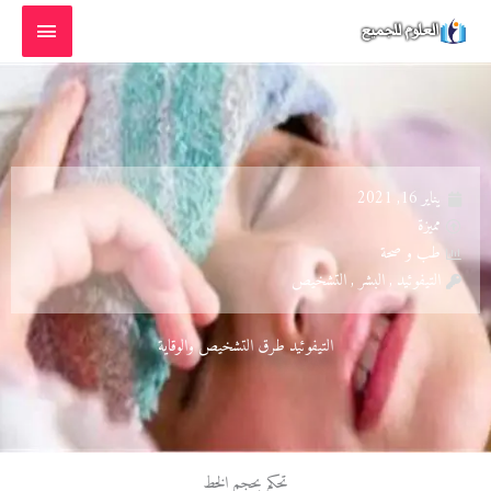
خطي
القائمة
لى
الرئيسية
لمحتوى
يناير 16, 2021
مميزة
طب و صحة
التيفوئيد , البشر , التشخيص
التيفوئيد طرق التشخيص والوقاية
تحكم بحجم الخط