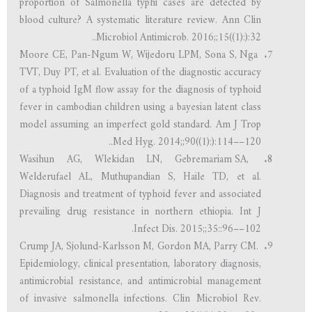
proportion of Salmonella typhi cases are detected by
blood culture? A systematic literature review. Ann Clin
Microbiol Antimicrob. 2016;;15((1):):32..
Moore CE, Pan-Ngum W, Wijedoru LPM, Sona S, Nga
TVT, Duy PT, et al. Evaluation of the diagnostic accuracy
of a typhoid IgM flow assay for the diagnosis of typhoid
fever in cambodian children using a bayesian latent class
model assuming an imperfect gold standard. Am J Trop
Med Hyg. 2014;;90((1):):114––120..
Wasihun AG, Wlekidan LN, Gebremariam SA,
Welderufael AL, Muthupandian S, Haile TD, et al.
Diagnosis and treatment of typhoid fever and associated
prevailing drug resistance in northern ethiopia. Int J
Infect Dis. 2015;;35::96––102.
Crump JA, Sjolund-Karlsson M, Gordon MA, Parry CM.
Epidemiology, clinical presentation, laboratory diagnosis,
antimicrobial resistance, and antimicrobial management
of invasive salmonella infections. Clin Microbiol Rev.