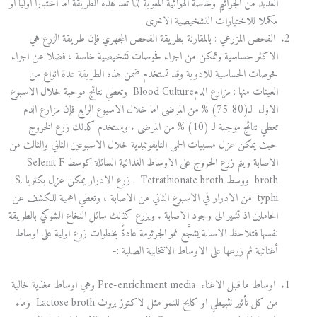
العديد من الجراثيم وخاصة الهوائية المعوية لذا تعد هذه الطريقة اما اختباراً اوليا او
مكملا للاختبارات التشخيصية الاخرى
الفحص المزرعي : بالمقارنة بطريقة الفحص المجهري فإن طريقة الزرع هي
الاكثر حساسية وتمكن من اجراء فحوصات تشخيصية خاصة ، فضلا عن اجراء
فحوصات الحساسية للادوية وقد تستخدم ضمن هذه الطريقة عدة انواع من
العينات منها : مزارع الدمBlood Culture وتعطي نتائج موجبة خلال الاسبوع
الاول لـ(80-75) % من المرضى اما خلال الاسبوع الرابع فإن مزارع الدم
تعطي نتائج موجبة لـ (10) % من المرضى . ويستخدم كذلك زرع الخروج
حيث يمكن عزل مسببات الحمى التايفوئيدية خلال الاسبوعين الثاني والثالث من
الاصابة ويتم زرع الخروج على الاوساط الغذائية السائلة كوسط Selenit F
broth ووسط Tetrathionate broth . زرع الادرار يمكن عزل بكتريا S.
typhi من الادرار في الاسبوع الثاني من الاصابة ، وتعطي اهمية للكشف عن
الحاملين اذ تشير الى وجود الاصابة . ويزرع كذلك سائل النخاع الشوكي بالطريقة
نفسها فتلاحظ الاصابة يشجَّع نمو الجرثومة عادةً بخطوات زرع اولية على اوساط
أغنائية ثم زرعها على الاوساط الانتخابية الصلبة :-
اوساط ما قبل الاغناء Pre-enrichment media وهي اوساط مغذية خالية
من كل تأثير تثبيطي او كابح للنمو مثل لاكتوز بروث Lactose broth وماء