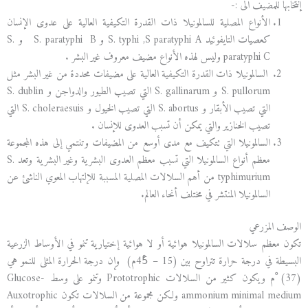
إنتخابها للمضيف الى :-
الأنواع المصلية للسالمونيلا ذات القدرة التكيفية العالية على عدوى الإنسان
كعصيات التايفوئيد S. typhi ,S paratyphi A و S. paratyphi B و S.
paratyphi C وليس لهذه الأنواع مضيف معروف غير البشر .
السالمونيلا ذات القدرة التكيفية العالية على مضيفات محددة من غير البشر مثل
S. pullorum و S. gallinarum التي تصيب الطيور والدواجن و S. dublin
التي تصيب الأبقار و S. abortus التي تصيب الخيول و S. choleraesuis التي
تصيب الخنازير والتي يمكن أن تسبب العدوى للإنسان .
السالمونيلا التي تتكيف مع مدى أوسع من المضيفات وتنتمي إلى هذه المجموعة
معظم أنواع السالمونيلا التي تسبب معظم العدوى البشرية وغير البشرية وتعد S.
typhimurium من أهم السلالات المصلية المسببة للإلتهاب المعوي الناشئ عن
السالمونيلا المنتشر في مختلف أنحاء العالم.
الوصف المزرعي
تكون معظم سلالات السالمونيلا هوائية أو لا هوائية إختيارية تنمو في الأوساط الزرعية
البسيطة في درجة حرارة تتراوح بين (15 – 45ْم) وإن درجة الحرارة المثلى للنمو هي
(37) ْم ويكون كثير من السلالات Prototrophic وتنمو على وسط Glucose-
ammonium minimal medium ولكن مجموعة من السلالات تكون Auxotrophic