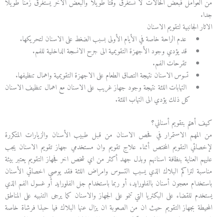
من العوامل فبعض الحالات لا تستغرق وقتا طويلا والبعض الاخر يستغرق زمنا طويلا
جدا.
الاثار الجانبية لتقويم الاسنان
عدم الراحة خاصة في الأيام الأولى بسبب الضغط على الاسنان لتحريكها.
قد يؤدي وجود الأجهزة التقويمية الى جرح الانسجة الداخلية للفم.
تقرحات الفم.
تسوس الاسنان نتيجة التصاق الطعام على الاجهزة التقويمية واهمال تنظيفها.
التهابات اللثة نتيجة وجود جهاز غريب على الاسنان مع اهمال تنظيف الاسنان
كل ذلك يؤدي الى التهاب اللثة.
كيف أهتم بتقويم أسناني؟
من المهم الاستمرار في فحص الاسنان من قبل طبيب الأسنان والزيارات المتكررة
لإخصائي التقويم المختص أثناء علاج تقويم وان مستخدمي جهاز تقويم الاسنان يجب
عليهم العناية بنظافة اسنانهم وبذل جهد أكثر من اي شخص اخر فجهاز التقويم يعتبر بيئة
مناسبة لتراكم البلاك الذي يسبب التسوس وامراض اللثة فقد يوصي اخصائي الأسنان
باستخدام معجون أسنان بالفلورايد، أو ربما باستخدام جل الفلورايد أو غسول الفم الذي
يستخدم للقضاء على البكتريا التي تنمو على الجهاز والاسنان كما يرجى التنبيه على المناطق
المحيطة بجهاز التقويم حيث ان من الصعوبة ان يزال عنها البلاك فيا حبذا فرشاة خاصة