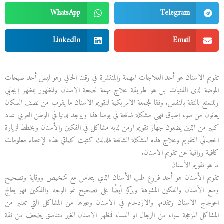
WhatsApp
Telegram
LinkedIn
Email
تقويم الاسنان هو أحد العلاجات المهمة والمنتشرة في وقتنا الحالي وهو ليس أحد صيحات
الموضة لدى الفتيات بل هو طريقة علاج مهمة لصحة الاسنان وللظهور بمظهر إيجابي
وللتمتع بالثقة بالنفس. وفقا للجمعة الامريكية لتقويم الاسنان ما يقرب من نصف السكان
يعانون من سوء إطباق فهي مشكلة شائعة في يومنا هذا ويوجد لدنيا في الوطن العربي عدد
كبير من الذين يضعون جهاز تقويم اومن لديه مشاكل في الفكين والأسنان ويخطط لزيارة
اخصائي التقويم وعلاج هذه المشكلة الشائعة فلذلك كتبت كلماتي هذه لإعطاء معلومات
كافية ووافية عن تقويم الاسنان.
ما هو تقويم الأسنان
تقويم الأسنان هو أحد فروع طب الأسنان الذي يتعامل مع تشخيص ووقاية وتصحيح
وضع الأسنان والفكين المشوهة ويركز أيضًا على تصحيح نمو الوجه والفكين فهو يعالج
اعوجاج الاسنان وتقدمها والازدحام في الاسنان وغيرها من المشاكل التي تعتبر من
المشاكل المزعجة سواء من الرجال او النساء فمظهر الاسنان الغير متناسق يضعف من ثقة