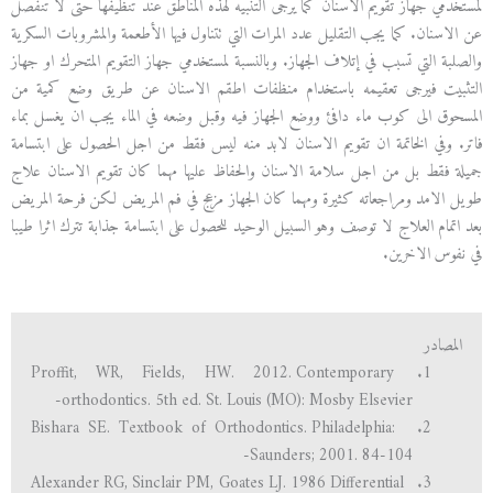
لمستخدمي جهاز تقويم الاسنان كما يرجى التنبيه لهذه المناطق عند تنظيفها حتى لا تنفصل
عن الاسنان. كما يجب التقليل عدد المرات التي تتناول فيها الأطعمة والمشروبات السكرية
والصلبة التي تسبب في إتلاف الجهاز. وبالنسبة لمستخدمي جهاز التقويم المتحرك او جهاز
التثبيت فيرجى تعقيمه باستخدام منظفات اطقم الاسنان عن طريق وضع كمية من
المسحوق الى كوب ماء دافئ ووضع الجهاز فيه وقبل وضعه في الماء يجب ان يغسل بماء
فاتر. وفي الخاتمة ان تقويم الاسنان لابد منه ليس فقط من اجل الحصول على ابتسامة
جميلة فقط بل من اجل سلامة الاسنان والحفاظ عليها مهما كان تقويم الاسنان علاج
طويل الامد ومراجعاته كثيرة ومهما كان الجهاز مزعج في فم المريض لكن فرحة المريض
بعد اتمام العلاج لا توصف وهو السبيل الوحيد للحصول على ابتسامة جذابة تترك اثرا طيبا
في نفوس الاخرين.
المصادر
Proffit, WR, Fields, HW. 2012. Contemporary
orthodontics. 5th ed. St. Louis (MO): Mosby Elsevier-
Bishara SE. Textbook of Orthodontics. Philadelphia:
Saunders; 2001. 84-104-
Alexander RG, Sinclair PM, Goates LJ. 1986 Differential