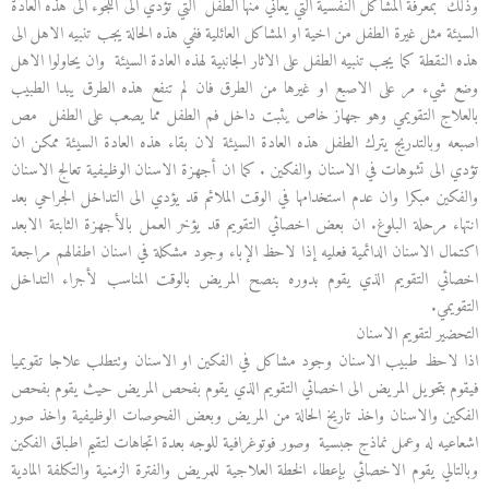
وذلك بمعرفة المشاكل النفسية التي يعاني منها الطفل التي تؤدي الى اللجوء الى هذه العادة
السيئة مثل غيرة الطفل من اخية او المشاكل العائلية ففي هذه الحالة يجب تنبيه الاهل الى
هذه النقطة كما يجب تنبيه الطفل على الاثار الجانبية لهذه العادة السيئة وان يحاولوا الاهل
وضع شيء مر على الاصبع او غيرها من الطرق فان لم تنفع هذه الطرق يبدا الطبيب
بالعلاج التقويمي وهو جهاز خاص يثبت داخل فم الطفل مما يصعب على الطفل مص
اصبعه وبالتدريج يترك الطفل هذه العادة السيئة لان بقاء هذه العادة السيئة ممكن ان
تؤدي الى تشوهات في الاسنان والفكين . كما ان أجهزة الاسنان الوظيفية تعالج الاسنان
والفكين مبكرا وان عدم استخدامها في الوقت الملائم قد يؤدي الى التداخل الجراحي بعد
انتهاء مرحلة البلوغ. ان بعض اخصائي التقويم قد يؤخر العمل بالأجهزة الثابتة الابعد
اكتمال الاسنان الدائمية فعليه إذا لاحظ الإباء وجود مشكلة في اسنان اطفالهم مراجعة
اخصائي التقويم الذي يقوم بدوره بنصح المريض بالوقت المناسب لأجراء التداخل
التقويمي.
التحضير لتقويم الاسنان
اذا لاحظ طبيب الاسنان وجود مشاكل في الفكين او الاسنان وتتطلب علاجا تقويميا
فيقوم بتحويل المريض الى اخصائي التقويم الذي يقوم بفحص المريض حيث يقوم بفحص
الفكين والاسنان واخذ تاريخ الحالة من المريض وبعض الفحوصات الوظيفية واخذ صور
اشعاعيه له وعمل نماذج جبسية وصور فوتوغرافية للوجه بعدة اتجاهات لتقيم اطباق الفكين
وبالتالي يقوم الاخصائي بإعطاء الخطة العلاجية للمريض والفترة الزمنية والتكلفة المادية