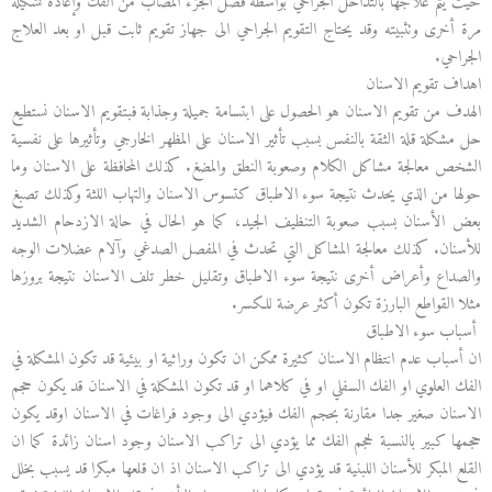
حيث يتم علاجها بالتداخل الجراحي بواسطة فصل الجزء المصاب من الفك وإعادة تشكيله
مرة أخرى وتثبيته وقد يحتاج التقويم الجراحي الى جهاز تقويم ثابت قبل او بعد العلاج
الجراحي.
اهداف تقويم الاسنان
الهدف من تقويم الاسنان هو الحصول على ابتسامة جميلة وجذابة فبتقويم الاسنان نستطيع
حل مشكلة قلة الثقة بالنفس بسبب تأثير الاسنان على المظهر الخارجي وتأثيرها على نفسية
الشخص معالجة مشاكل الكلام وصعوبة النطق والمضغ. كذلك المحافظة على الاسنان وما
حولها من الذي يحدث نتيجة سوء الاطباق كتسوس الاسنان والتهاب اللثة وكذلك تصبغ
بعض الأسنان بسبب صعوبة التنظيف الجيد، كما هو الحال في حالة الازدحام الشديد
للأسنان. كذلك معالجة المشاكل التي تحدث في المفصل الصدغي وآلام عضلات الوجه
والصداع وأعراض أخرى نتيجة سوء الاطباق وتقليل خطر تلف الاسنان نتيجة بروزها
مثلا القواطع البارزة تكون أكثر عرضة للكسر.
أسباب سوء الاطباق
ان أسباب عدم انتظام الاسنان كثيرة ممكن ان تكون وراثية او بيئية قد تكون المشكلة في
الفك العلوي او الفك السفلي او في كلاهما او قد تكون المشكلة في الاسنان قد يكون حجم
الاسنان صغير جدا مقارنة بحجم الفك فيؤدي الى وجود فراغات في الاسنان اوقد يكون
حجمها كبير بالنسبة لحجم الفك مما يؤدي الى تراكب الاسنان وجود اسنان زائدة كما ان
القلع المبكر للأسنان اللبنية قد يؤدي الى تراكب الاسنان اذ ان قلعها مبكرا قد يسبب بخلل