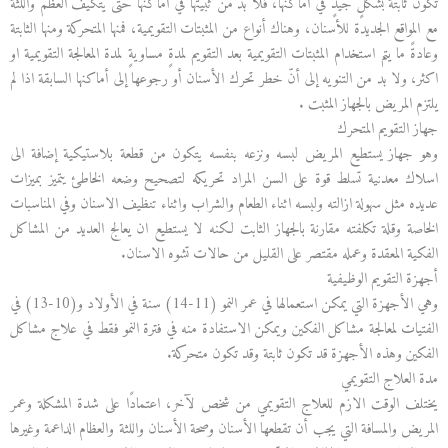
تكون ثابتةً بشكلٍ جيدٍ في أماكنها، فلا بد من ثبيتها في أماكنها حتى يتكيف العظم واللثة
مع المواقع الجديدة للأسنان، وهناك أنواع من المثبتات التقويمية، فمنها المتحركة ومنها الثابتة
وعادةً ما يتم استخدام المثبتات التقويمية بعد التقويم لمدةٍ مساويةٍ لمدة المعالجة التقويمية او
اكثر، ولا بد من التنويه إلى أنّ خطر تحرك الأسنان أو رجوعها إلى أماكنها السابقة اذا لم
يلتزم المريض بالجهاز المثبت .
جهاز التقويم المتحرك
وهو جهاز يستطيع المريض لبسه ونزعه بنفسه يتكون من قطعة بلاستيكية إضافة الى
اسلاك معدنية تسلط قوة على السن المراد تحريكه لتصحيح وضعه الخاطئ يتميز بميزات
عديده مثل سهولة ازالته ولبسه اثناء الطعام والشراب واثناء تنظيف الاسنان وفي المناسبات
الخاصة وقلة تكلفته مقارنة بالجهاز الثابت لكنه لا يستطيع ان يعالج العديد من المشاكل
الفكية المعقدة وعمله مقتصر على القليل من حالات تشوه الاسنان.
أجهزة التقويم الوظيفية
وهي الأجهزة التي يمكن استعمالها في عمر النمو (11-14) سنة في الأولاد و(10-13) في
الفتيات لمعالجة مشاكل الفكين ويمكن الاستفادة منه في فترة النمو فقط في علاج مشاكل
الفكين وهذه الأجهزة قد تكون ثابتة وقد تكون متحركة.
مدة العلاج التقويمي
يختلف الوقت الازم للعلاج التقويمي من شخص لآخر، اعتمادًا على شدة المشكلة وعمر
المريض والمسافة التي يجب أن تقطعها الأسنان وصحة الأسنان واللثة والعظام الداعمة وغيرها