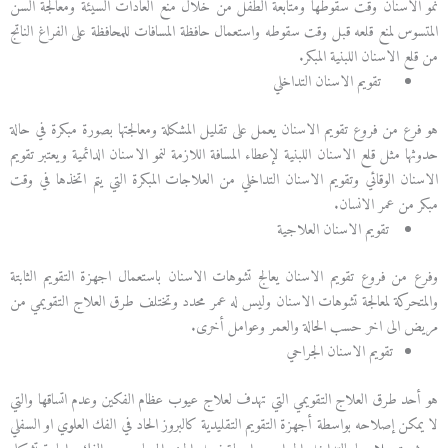
نمو الاسنان وقت سقوطها ومتابعة الطفل من خلال منع العادات السيئة ومعالجة السن
المتسوس لمنع قلعه قبل وقت سقوطه واستعمال حافظة المسافات للمحافظة على الفراغ الناتج
من قلع الاسنان اللبنية المبكر.
تقويم الاسنان التداخلي
هو فرع من فروع تقويم الاسنان يعمل على تقليل المشكلة ومعالجتها بصورة مبكرة في حالة
حدوثها مثل قلع الاسنان اللبنية لإعطاء المسافة اللازمة لنمو الاسنان الدائمية ويعتبر تقويم
الاسنان الوقائي وتقويم الاسنان التداخلي من العلاجات المبكرة التي يتم اتخذها في وقت
مبكر من عمر الانسان.
تقويم الاسنان العلاجية
وفرع من فروع تقويم الاسنان يعالج تشوهات الاسنان باستعمال اجهزة التقويم الثابتة
والمتحركة لمعالجة تشوهات الاسنان وليس له عمر محدد وتختلف طرق العلاج التقويمي من
مريض الى اخر حسب الحالة والعمر وعوامل أخرى.
تقويم الاسنان الجراحي
هو أحد طرق العلاج التقويمي التي تهدف لعلاج عيوب عظام الفكين وعدم اتساقها والتي
لا يمكن إصلاحه بواسطة أجهزة التقويم التقليدية كالبروز الحاد في الفك العلوي او السفلي