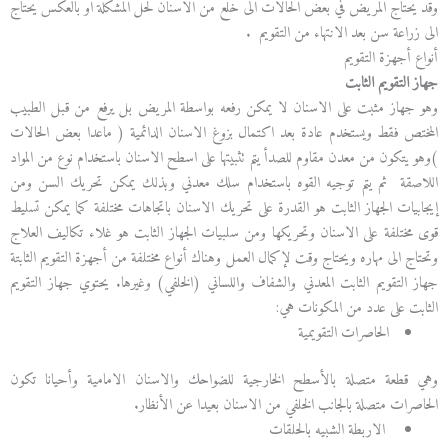
وقد يحتاج المريض في بعض الحالات الى خلع من الاسنان لحل المشكلة او بالعكس يحتاج
الى زراعة سن بعد الانتهاء من التقويم .
أنواع أجهزة التقويم
جهاز التقويم الثابت
وهو جهاز مثبت على الاسنان لا يمكن رفعه بواسطة المريض بل يرفع من قبل الطبيب
المختص فقط ويستخدم عادة بعد اكتمال بزوغ الاسنان الدائمية ( ماعدا بعض الحالات
)وهو يتكون من معدن مقاوم للصدأ يتم تثبيتها على اسطح الاسنان باستخدام نوع من المواد
اللاصقة ثم يتم توجيه القوه باستخدام سلك معدني وبذلك يمكن تحريك السن ومن
إيجابيات الجهاز الثابت هو القدرة على تحريك الاسنان باتجاهات مختلفة كما يمكن تسليط
قوى مختلفة على الاسنان وتحريكها ومن سلبيات الجهاز الثابت هو غلاء تكاليف العلاج
وتحتاج الى مهاره ويحتاج وقت لإكمال العمل وهناك أنواع مختلفة من أجهزة التقويم الثابتة
جهاز التقويم الثابت المعدني والشفاف واللساني (الخلفي) وغيرها. يحتوي جهاز التقويم
الثابت على عدد من المكونات هي:
الحاصرات التقويمية
وهي قطعة متصلة بالأسطح الخارجية للضواحك والاسنان الامامية وأحيانا تكون
الحاصرات متصلة بالجانب الخلفي من الاسنان بعيدا عن الأنظار.
الاربطة الشبيه بالحلقات