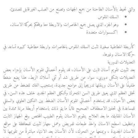
والتي تحيط بالأسنان الطاحنة من جميع الجهات وتصنع من الصلب الغير قابل للصدئ.
السلك المقوس
وهو الجزء الذي يصل جميع الحاصرات والاربطة معا ويتحكم بحركة الاسنان.
اكسسوارات متعددة
كأربطة المطاطية صغيرة تثبت السلك المقوس بالحاصرات واربطة مطاطية كبيره تساعد في
حركة الاسنان وغيرها.
التعديلات الدورية
بعد تثبيت تقويم أسنان ثابت على الأسنان، قد يقوم أخصائي تقويم الأسنان بإجراء بعض
التعديلات بشكل دوري، سواء عن طريق شد أو ثني أسلاك الربط. هذا يضع ضغطًا
طفيفًا على الأسنان وينقلها تدريجيًا إلى مواضع جديدة. يستجيب الفك للضغط عن طريق
تحلل العظم الذي يعيق طريق السن المتحرك وتشكيل العظم الجديد خلف هذه السن. في
بعض الأحيان، قد يستخدم أخصائي تقويم الأسنان الضغط بين الفكين العلوي والسفلي
للمساعدة في تحفيز الاصطفاف الصحيح غالبًا ما يتم ذلك باستخدام أربطة مرنة ممتدة بين
الأسنان المقابلة. ما بعد العلاج بتقويم الاسنان يقوم الطبيب المختص برفع الجهاز الثابت
وتنظيف اسطح الاسنان واخذ طبعات للمريض وعمل جهاز تثبيت للمحافظة على مواقع
الاسنان الجديدة ، ويمنعها من التحرك، لأن الأسنان بعد الانتهاء مباشرةً من تقويمها لا