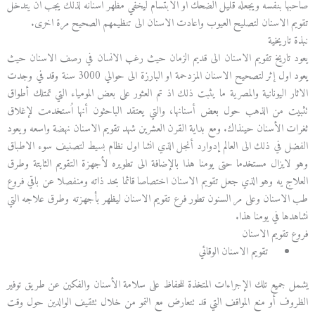
صاحبها بنفسه ويجعله قليل الضحك او الابتسام ليخفي مظهر اسنانه لذلك يجب ان يتدخل
تقويم الاسنان لتصليح العيوب واعادت الاسنان الى تنظيمهم الصحيح مرة اخرى.
نبذة تاريخية
يعود تاريخ تقويم الاسنان الى قديم الزمان حيث رغب الانسان في رصف الاسنان حيث
يعود اول إثر لتصحيح الاسنان المزدحمة او البارزة الى حوالي 3000 سنة وقد في وجدت
الاثار اليونانية والمصرية ما يثبت ذلك اذ تم العثور على بعض المومياء التي تمتلك أطواق
تثبيت من الذهب حول بعض أسنانها، والتي يعتقد الباحثون أنها اُستخدمت لإغلاق
ثغرات الأسنان حينذاك. ومع بداية القرن العشرين شهد تقويم الاسنان نهضة واسعه ويعود
الفضل في ذلك الى العالم إدوارد أنجل الذي انشا اول نظام بسيط لتصنيف سوء الاطباق
وهو لايزال مستخدما حتى يومنا هذا بالإضافة الى تطويره لأجهزة التقويم الثابتة وطرق
العلاج يه وهو الذي جعل تقويم الاسنان اختصاصا قائما بحد ذاته ومنفصلا عن باقي فروع
طب الاسنان وعلى مر السنون تطور فرع تقويم الاسنان ليظهر بأجهزته وطرق علاجه التي
نشاهدها في يومنا هذا.
فروع تقويم الاسنان
تقويم الاسنان الوقائي
يشمل جميع تلك الإجراءات المتخذة للحفاظ على سلامة الأسنان والفكين عن طريق توفير
الظروف أو منع المواقف التي قد تتعارض مع النمو من خلال تثقيف الوالدين حول وقت