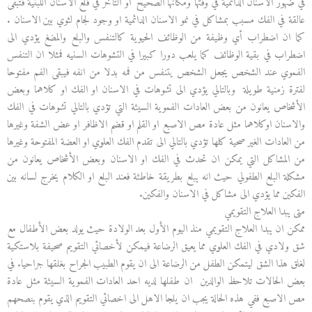
في ضهور الاسنان الدائمية في وقتها ومكانها الصحيح او التأخر في قلع الاسنان اللبنية فتبقى
عالقة في الفك مسبب بمشاكل في نمو الاسنان الدائمية او وجود لجام لثوي بين الاسنان .
كما ان اضطراب أي وظيفة من الوظائف الحيوية كالتنفس والبلع والمضغ يؤدي الى
اضطراب في بقية الوظائف كما يلعب دورا كبيرا في التشوهات السنيه فمثلا ان التنفس
الفموي عند الشخص يجعل الشخص يتنفس من فمه بدلا من انفه فيبقى الفم مفتوحا
لفترة زمنية طويلة وبالتالي يؤدي الى تشوهات في الاسنان او الفك او كلاهما وبعض
الأشخاص يعانون من بعض العادات الفموية السيئة التي تؤدي بالتالي تشوهات في الفك
والاسنان اوكلاهما مثل عادة مص الاصبع او القلم او قضم الاظافر او عض الشفة وغيرها
من العادات الغير صحية كلها تؤدي بالتالي الى تقدم الفك العلوي او العضة المفتوحة وغيرها
من المشاكل التي يمكن ان تحدث في الفك او الاسنان وبعض الأشخاص يعانون من
مشكلة البلع الطفولي حيث انه يبلع بطريقة خاطئة فعند البلع او الكلام يخرج لسانه بين
الفكين مما يؤدي الى مشاكل في الاسنان والفكين.
متى يبدا العلاج التقويمي
ممكن ان يبدا العلاج التقويمي منذ اليوم الأول بعد الولادة حيث يولد بعض الأطفال مع
شق ولادي في الفك العلوي مما يعيق الرضاعة فيمكن لأخصائي التقويم صحيفة بلاستكية
لغلق هذا الشق ليتمكن الطفل من الرضاعة الى ان يقوم الطبيب الجراح بغلقها جراحيا. في
بعض الحالات تلاحظ الوالدين ان طفلها لديه احد العادات الفموية السيئة مثل عادة
مص الاصبع ففي هذه الحالة يجب ان يلجا الاهل الى اخصائي التقويم الذي يقوم بنصحهم