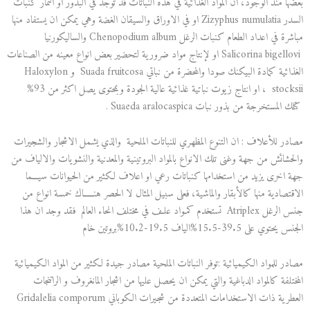
بعضها منذ الوجود، ان المواد الغذائية في هذه النباتات قد توجد في البذور او الثمار كنبات
السدر Zizyphus numulatia او في الاوراق والسيقان الغضة وهي يمكن ان يستفاد منها
مباشرة في اعداد الطعام كنبات الرغل Chenopodium album والساليكورنيا
Salicorina bigellovi او لإنتاج مواد ضرورية لتحضير بعض انواع معينه من الصناعات
الغذائية كمادة البيكنك صودا والمحضرة من نباتي Suada fruitcosa و Haloxylon
stocksii ، او انتاج زيوت نباتية غذائية عالية الجودة وبمحتوى يصل اكثر من 93%
كتلك المستخرجة من بذور نبات Suaeda aralocaspica .
مصادر للأعلاف : ان التنوع المظهري للنباتات الملحية والذي يشمل الاشجار والشجيرات
والحشائش من جهة وغنى تلك الانواع بالمواد البروتينية والمعدنية والنشويات والالياف من
جهة اخرى يزيد من استخدامها كنباتات رعي او اعلاف لكثير من الحيوانات سيـــما
الاقتصادية منها كالأبقار والماشية، فعلى سبيل المثال لا الحصر هنـــــاك خمسة انواع من
جنس الرغل Atriplex تستخدم كمـواد علـف في مختلف انحاء العالم فقد وجد ان هذا
الجنس يحتوي على 39.5-15.5%الياف 19.5-10.2%بروتين خام
مصادر للمواد الكيميائية :توفر النباتات الملحية مصادر جيدة لكثير من المواد الكيميائية
المختلفة كالمواد الدباغية والتي يمكن ان يحصل عليها من اشجار المانغروف و الراتنجات
العطرية ذات الاستخدامات المتعددة من شجيرات الكوباني Gridalelia comporum