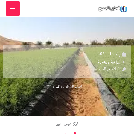
خطي
القائمة
لى
الرئيسية
لمحتوى
يناير 14, 2021
زراعية وبيطرية
النباتات , التربة ,
اهمية النباتات الملحية
تحكم بحجم الخط