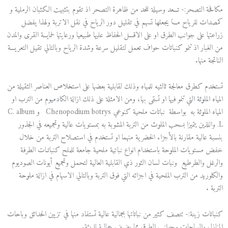
مكافحة التصحر:- تـــعد وسيلة للحد من ظاهرة التصحر اذ تقوم بتثبيت الكثبان الرملية و
كمصدات للرياح مـــا يجعلها تسهم في تقليل دور الرياح في نقل الاتربة ولهذا يفضل
زراعتها على جوانب الطرق او على الاقـــل الحفاظ عليها طبيعيا ورعايتها لحمايــة القرى والمدن
من الغبار اذ تنمو كنباتات حواف تعمل لتقليل سرعة وشدة الرياح وبالتالي تقيل التعريـــة
الناتجة منها.
تستخدم كطرق معالجة ثالثيه للمياه وذلك لقابلية بعضها على استخلاص العناصر الثقيلة من
المياه الملوثة التي تنمو فيها او تسقى بها، ومن الامثلة على ذلك ازالة الكادميوم من الترب او
المياه الملوثة به بواسطة نباتات ملحية كنوعي Chenopodium botrys و C. album
L. واللذين يتميزا بسحب الملوث من التربة المشوبة به بمستويات عالية وتجميعه في الجذور
بنسبة عالية مقارنة بالأجزاء الخضرية منهما او تستخدم في استصلاح التربة من خلال
خفض مستويات الملوحة باستخدام انواع نباتية ملحية جامعة للملح كنباتـات الطرفة
والرغل والطرطيع ونبات لسان الثور ذي القابلية العالية لتحمل وتجميع أيونات الصوديوم
والكلوريد من الترب الملحية في اجزائه التي فوق التربة وبالتالي الاسهام في ازالة ملوحة
التربة .
كنباتات زينة:- تتصف كثير من نباتاتها بجمالية عالية تستفاد منها في تزيين الحدائق وباحات
المنازل والساحات وجوانب الطرق مما يضيف جمالية للبيئة.