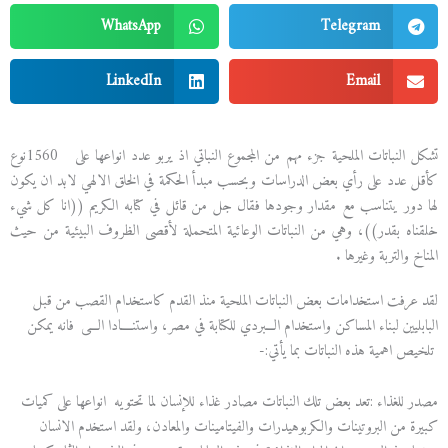
WhatsApp
Telegram
LinkedIn
Email
تشكل النباتات الملحية جزء مهم من المجموع النباتي اذ يربو عدد انواعها على 1560نوع
كأقل عدد على رأي بعض الدراسات وبحسب مبدأ الحكمة في الخلق الالهي لابد ان يكون
لها دور يتناسب مع مقدار وجودها فقال جل من قائل في كتابه الكريم ((انا كل شيء
خلقناه بقدر))، وهي من النباتات الوعائية المتحملة لأقصى الظروف البيئية من حيث
المناخ والتربة وغيرها .
لقد عرفت استخدامات بعض النباتات الملحية منذ القدم كاستخدام القصب من قبل
البابليين لبناء المساكن واستخدام الـــبردي للكتابة في مصر، واستنــــادا الـــى فانه يمكن
تلخيص اهمية هذه النباتات بما يأتي:-
مصدر للغذاء :تعد بعض تلك النباتات مصادر غذاء للإنسان لما تحتويه انواعها على كميات
كبيرة من البروتينات والكربوهيدرات والفيتامينات والمعادن، ولقد استخدم الانسان