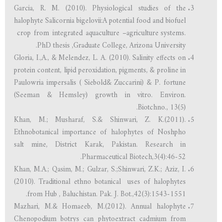
Garcia, R. M. (2010). Physiological studies of the
halophyte Salicornia bigelovii:A potential food and biofuel
crop from integrated aquaculture –agriculture systems.
PhD thesis ,Graduate College, Arizona University.
Gloria, I.,A., & Melendez, L. A. (2010). Salinity effects on
protein content, lipid peroxidation, pigments, & proline in
Paulowria impersalis ( Siebold& Zuccarini) & P. fortune
(Seeman & Hemsley) growth in vitro. Environ.
Biotchno., 13(5).
Khan, M.; Musharaf, S.& Shinwari, Z. K.(2011).
Ethnobotanical importance of halophytes of Noshpho
salt mine, District Karak, Pakistan. Research in
Pharmaceutical Biotech,3(4):46-52.
Khan, M.A.; Qasim, M.; Gulzar, S.;Shinwari, Z.K.; Aziz, I.
(2010). Traditional ethno botanical uses of halophytes
from Hub , Baluchistan. Pak. J. Bot.,42(3):1543-1551.
Mazhari, M.& Homaeeb, M.(2012). Annual halophyte
Chenopodium botrys can phytoextract cadmium from