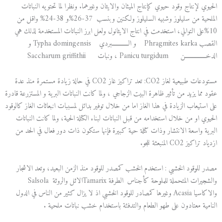
الحيوي لإنتاج وقود حيوي كإنتاج الميثان والايثان وغيرهما. ونظرا لما تحتويه النباتات
الملحية من سليلوز وشبيه السليلوز ولكنين وبنسب 37-26%و 38-24% واقل من
10%على التوالي، استخدمت في انتاج الايثانول ولعل ابرز النباتات المستخدمة لذلك هي
القصب Phragmites karka و الـــــــــــبردي Typha domingensis و
الدخــــــــــــــن Panicu turgidum ، ونبات Saccharum griffithii
مستودعات طبيعية لغاز CO2: تعد تراكيز غاز CO2 في حالة زيادة مستمرة منذ عدة
عقود مما يزيد من تأثير ظاهرة البيت الزجاجي ، ولما كانت النباتات البرية و المستزرعة قادرة
على استيعاب الزيادة في هذا الغاز اما من خلال توفير بدائل لمسببات انبعاثات الغاز كالوقود
الحيوي او من خلال استخدامه من قبل النباتات لبناء الكتلة الحية، ولما كانت النباتات
البرية واسعة الانتشار وذات كتلة حية كبيرة فإنها ستكون ذات دور فعال في الحد من
ازدياد تراكيز CO2 المنبعثة للجو.
مصدر للوقود الخشبي : استخدم الخشب كمصدر للوقود منذ الزمن البعيد، وتعد الاشجار
والشجيرات المتحملة للملوحة كأجناس الطرفة Tamarixالاثل والروثة Salsola
والاكاسيا Acasia وغيرها كمصادر للوقود الخشبي اذ لا يزال كثير من الناس في الدول
النامية معتادون على طهو الطعام والتدفئة باستخدام خشب نباتات ملحية .