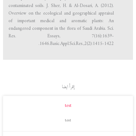
contaminated soils. J. Sher, H. & Al-Dosari, A. (2012).
Overview on the ecological and geographical appraisal
of important medical and aromatic plants: An
endangered component in the flora of Saudi Arabia. Sci.
Res. Essays, 7(16):1639-
1646.Basic.Appl.Sci.Res.,2(2):1415-1422.
إقرأ ايضا
test
test